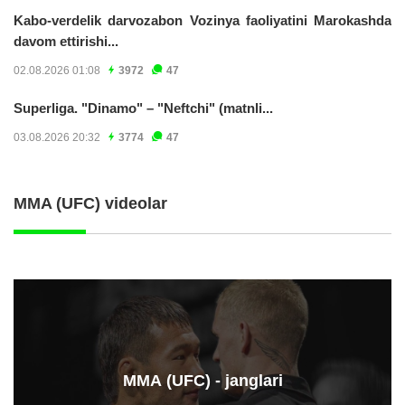
Kabo-verdelik darvozabon Vozinya faoliyatini Marokashda
davom ettirishi...
02.08.2026 01:08
3972
47
Superliga. "Dinamo" – "Neftchi" (matnli...
03.08.2026 20:32
3774
47
MMA (UFC) videolar
ММА (UFC) - janglari