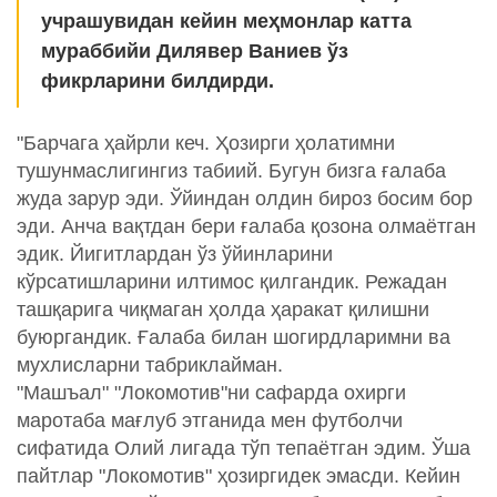
учрашувидан кейин меҳмонлар катта
мураббийи Дилявер Ваниев ўз
фикрларини билдирди.
"Барчага ҳайрли кеч. Ҳозирги ҳолатимни
тушунмаслигингиз табиий. Бугун бизга ғалаба
жуда зарур эди. Ўйиндан олдин бироз босим бор
эди. Анча вақтдан бери ғалаба қозона олмаётган
эдик. Йигитлардан ўз ўйинларини
кўрсатишларини илтимос қилгандик. Режадан
ташқарига чиқмаган ҳолда ҳаракат қилишни
буюргандик. Ғалаба билан шогирдларимни ва
мухлисларни табриклайман.
"Машъал" "Локомотив"ни сафарда охирги
маротаба мағлуб этганида мен футболчи
сифатида Олий лигада тўп тепаётган эдим. Ўша
пайтлар "Локомотив" ҳозиргидек эмасди. Кейин