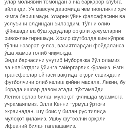
улар молиявий томондан анча барқарор клубга
айланди. Уч мавсум давомида чемпионликни ҳеч
кимга беришмади. Уларни ўйин фалсафасини ва
услубини олдиндан билардим. Тўпни олиб
қўйишади ва бўш ҳудудлар орқали ҳужумларни
ривожлантиришади. Ҳозир футболда ким кўпроқ
тўпни назорат қилса, вазиятлардан фойдаланса
ўша жамоа ғолиб чиқмоқда.
Энди барчасини унутиб Муборакка йўл оламиз
ва навбатдаги ўйинга тайёргарлик кўрамиз. Ёзги
трансферлар ойнаси вақтида юқори савиядаги
футболчини олиб келиш қийин масала. Лекин, бу
борада ишлар давом этади, тўхтамайди.
Легионерлар билан мулоқот қилишда муаммога
учрамаяпмиз. Элла Кенни турмуш ўртоғи
Украинадан. Шу боис у билан рус тилида
мулоқот қиламиз. Ушбу футболчи орқали
Ифеаний билан гаплашамиз.