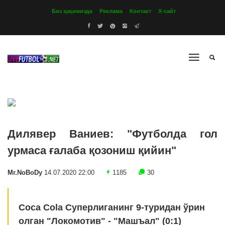
Биз ҳақимизда
Реклама
Контакт
Х-сайт
Дилявер Ваниев: "Футболда гол
урмаса ғалаба қозониш қийин"
Mr.NoBoDy
14.07.2020 22:00
1185
30
Coca Cola Суперлиганинг 9-туридан ўрин
олган "Локомотив" - "Машъал" (0:1)