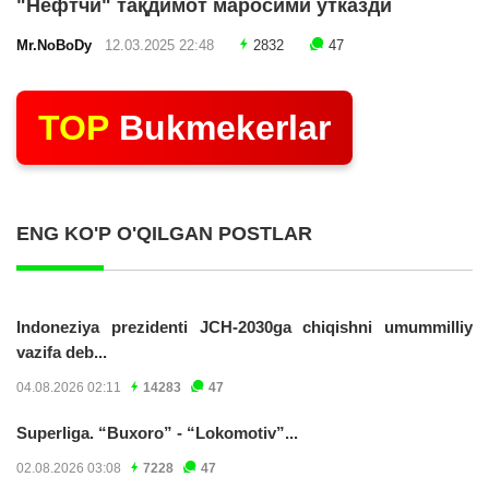
"Нефтчи" тақдимот маросими ўтказди
Mr.NoBoDy
12.03.2025 22:48
2832
47
TOP
Bukmekerlar
ENG KO'P O'QILGAN POSTLAR
Indoneziya prezidenti JCH-2030ga chiqishni umummilliy
vazifa deb...
04.08.2026 02:11
14283
47
Superliga. “Buxoro” - “Lokomotiv”...
02.08.2026 03:08
7228
47