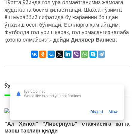
Тўртта ўйинда гол ура олмаётганимиз жамоага
жуда катта босим қилаётганди. Шахсан ўзимга
ёш мураббий сифатида бу жараённи бошдан
ўтказиш осон бўлмади. Болларга ҳам айтдим.
Футболда гол уриш керак, гол урмасангиз ғалаба
қозона олмайсиз",-
дейди Дилявер Ваниев.
Ўхшаш янгиликлар
livefutbol.net
Would like to send you notifications
Discard
Allow
"Ал Ҳилол" "Ливерпуль" етакчисига катта
маош таклиф қилди