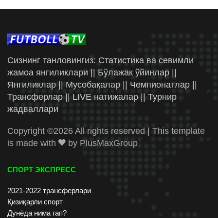
Сизнинг танловингиз: Статистика ва севимли
жамоа янгиликлари || Бўлажак ўйинлар ||
Янгиликлар || Мусобақалар || Чемпионатлар ||
Трансферлар || LIVE натижалар || Турнир
жадваллари
Copyright ©
2026 All rights reserved | This template
is made with
by
PlusMaxGroup
СПОРТ ЭКСПРЕСС
2021-2022 трансферлари
Қизиқарли спорт
Дунёда нима гап?