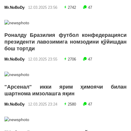
Mr.NoBoDy
12.03.2025 23:56
2742
47
Роналду Бразилия футбол конфедерацияси
президенти лавозимига номзодини қўйишдан
бош тортди
Mr.NoBoDy
12.03.2025 23:55
2706
47
"Арсенал" икки ярим ҳимоячи билан
шартнома имзолашга яқин
Mr.NoBoDy
12.03.2025 23:24
2580
47