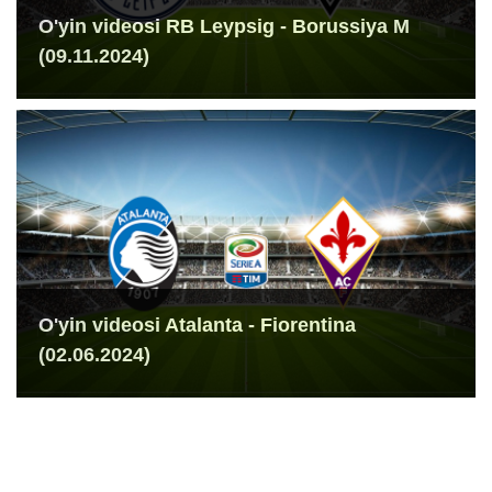
O'yin videosi RB Leypsig - Borussiya M
(09.11.2024)
O'yin videosi Atalanta - Fiorentina
(02.06.2024)