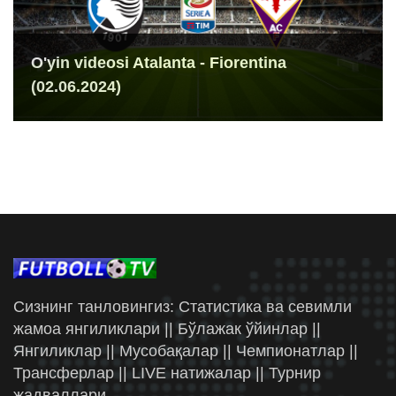
O'yin videosi Atalanta - Fiorentina
(02.06.2024)
Сизнинг танловингиз: Статистика ва севимли
жамоа янгиликлари || Бўлажак ўйинлар ||
Янгиликлар || Мусобақалар || Чемпионатлар ||
Трансферлар || LIVE натижалар || Турнир
жадваллари