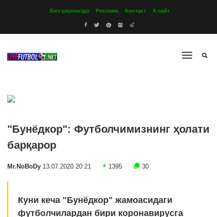
Биз ҳақимизда
Реклама
Контакт
Х-сайт
"Бунёдкор": Футболчимизнинг ҳолати
барқарор
Mr.NoBoDy
13.07.2020 20:21
1395
30
Куни кеча "Бунёдкор" жамоасидаги
футболчилардан бири коронавирусга