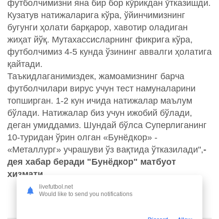
футболчимизни яна бир бор кўрикдан ўтказишди.
Кузатув натижаларига кўра, ўйинчимизнинг
бугунги ҳолати барқарор, хавотир оладиган
жиҳат йўқ. Мутахассисларнинг фикрига кўра,
футболчимиз 4-5 кунда ўзининг аввалги ҳолатига
қайтади.
Таъкидлаганимиздек, жамоамизнинг барча
футболчилари вирус учун тест намуналарини
топширган. 1-2 кун ичида натижалар маълум
бўлади. Натижалар биз учун ижобий бўлади,
деган умиддамиз. Шундай бўлса Суперлиганинг
10-туридан ўрин олган «Бунёдкор» -
«Металлург» учрашуви ўз вақтида ўтказилади",
-
дея хабар беради "Бунёдкор" матбуот
хизмати.
livefutbol.net
Would like to send you notifications