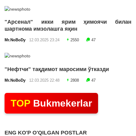
"Арсенал" икки ярим ҳимоячи билан
шартнома имзолашга яқин
Mr.NoBoDy
12.03.2025 23:24
2550
47
"Нефтчи" тақдимот маросими ўтказди
Mr.NoBoDy
12.03.2025 22:48
2808
47
TOP
Bukmekerlar
ENG KO'P O'QILGAN POSTLAR