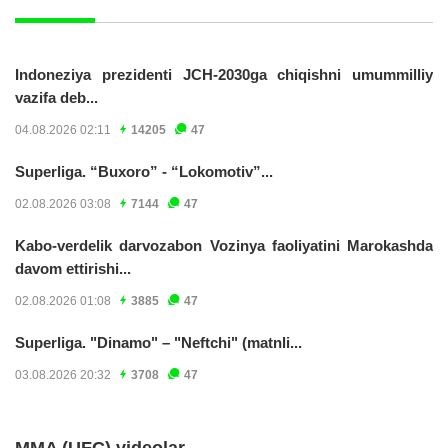
Indoneziya prezidenti JCH-2030ga chiqishni umummilliy
vazifa deb...
04.08.2026 02:11
14205
47
Superliga. “Buxoro” - “Lokomotiv”...
02.08.2026 03:08
7144
47
Kabo-verdelik darvozabon Vozinya faoliyatini Marokashda
davom ettirishi...
02.08.2026 01:08
3885
47
Superliga. "Dinamo" – "Neftchi" (matnli...
03.08.2026 20:32
3708
47
MMA (UFC) videolar