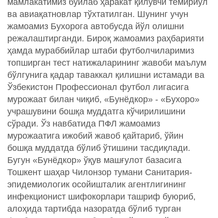
мамлакатимиз бўйлаб ҳаракат қилувчи темирйўл
ва авиақатновлар тўхтатилган. Шунинг учун
жамоамиз Бухорога автобусда йўл олишни
режалаштирганди. Бироқ жамоамиз раҳбарияти
ҳамда мураббийлар штаби футболчиларимиз
топширган тест натижаларининг жавоби маълум
бўлгунига қадар таваккал қилишни истамади ва
Ўзбекистон Профессионал футбол лигасига
мурожаат билан чиқиб, «Бунёдкор» - «Бухоро»
учрашувини бошқа муддатга кўчирилишини
сўради. Ўз навбатида ПФЛ жамоамиз
мурожаатига ижобий жавоб қайтариб, ўйин
бошқа муддатда бўлиб ўтишини тасдиқлади.
Бугун «Бунёдкор» ўқув машғулот базасига
Тошкент шаҳар Чилонзор тумани Санитария-
эпидемиологик осойишталик агентлигининг
инфекционист шифокорлари ташриф буюриб,
алоҳида тартибда назоратда бўлиб турган