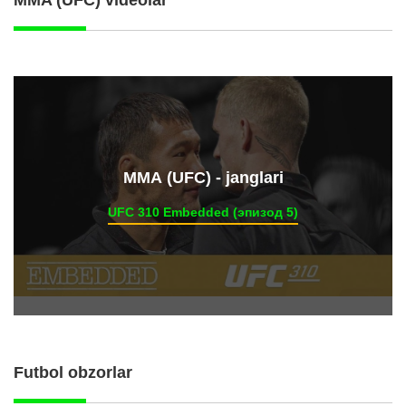
ММА (UFC) - janglari
UFC 310 Embedded (эпизод 5)
Futbol obzorlar