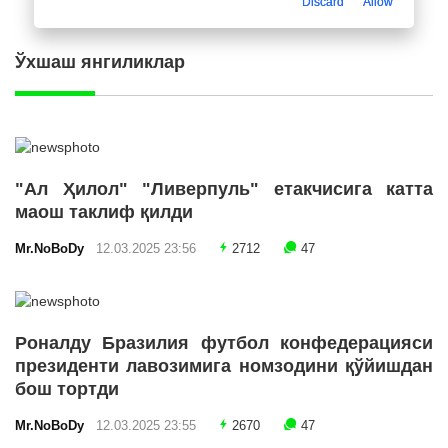
Discard
Allow
Ўхшаш янгиликлар
"Ал Ҳилол" "Ливерпуль" етакчисига катта
маош таклиф қилди
Mr.NoBoDy
12.03.2025 23:56
2712
47
Роналду Бразилия футбол конфедерацияси
президенти лавозимига номзодини қўйишдан
бош тортди
Mr.NoBoDy
12.03.2025 23:55
2670
47