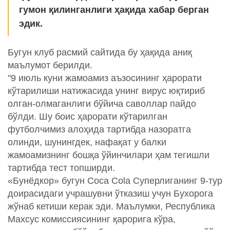
гумон қилинганлиги ҳақида хабар берган
эдик.
Бугун клуб расмий сайтида бу ҳақида аниқ
маълумот берилди.
"9 июль куни жамоамиз аъзосининг ҳарорати
кўтарилиши натижасида унинг вирус юқтириб
олган-олмаганлиги бўйича саволлар пайдо
бўлди. Шу боис ҳарорати кўтарилган
футболчимиз алоҳида тартибда назоратга
олинди, шунингдек, нафақат у балки
жамоамизнинг бошқа ўйинчилари ҳам тегишли
тартибда тест топширди.
«Бунёдкор» бугун Coca Cola Суперлиганинг 9-тур
доирасидаги учрашувни ўтказиш учун Бухорога
жўнаб кетиши керак эди. Маълумки, Республика
Махсус комиссиясининг қарорига кўра,