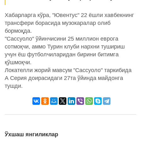
Хабарларга кўра, "Ювентус" 22 ёшли хавбекнинг
трансфери борасида музокаралар олиб
бормоқда.
"Сассуоло" ўйинчисини 25 миллион еврога
сотмоқчи, аммо Турин клуби нархни тушириш
учун ёш футболчиларидан бирини битимга
қўшмоқчи.
Локателли жорий мавсум "Сассуоло" таркибида
А Серия доирасидаги 27та ўйинда майдонга
тушди.
Ўхшаш янгиликлар