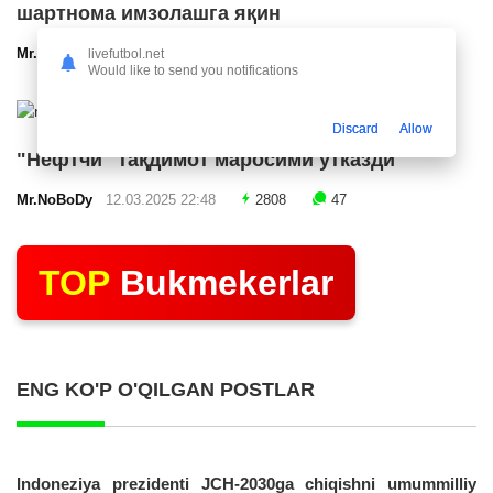
шартнома имзолашга яқин
Mr.NoBoDy
12.03.2025 23:24
2550
47
livefutbol.net
Would like to send you notifications
Discard
Allow
"Нефтчи" тақдимот маросими ўтказди
Mr.NoBoDy
12.03.2025 22:48
2808
47
TOP
Bukmekerlar
ENG KO'P O'QILGAN POSTLAR
Indoneziya prezidenti JCH-2030ga chiqishni umummilliy