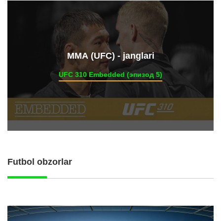
ММА (UFC) - janglari
UFC 310 Embedded (эпизод 5)
Futbol obzorlar