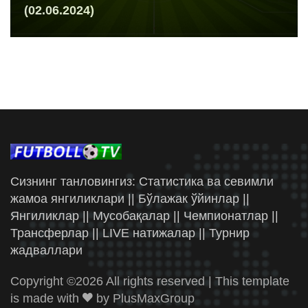
(02.06.2024)
Сизнинг танловингиз: Статистика ва севимли
жамоа янгиликлари || Бўлажак ўйинлар ||
Янгиликлар || Мусобақалар || Чемпионатлар ||
Трансферлар || LIVE натижалар || Турнир
жадваллари
Copyright ©
2026 All rights reserved | This template
is made with
by
PlusMaxGroup