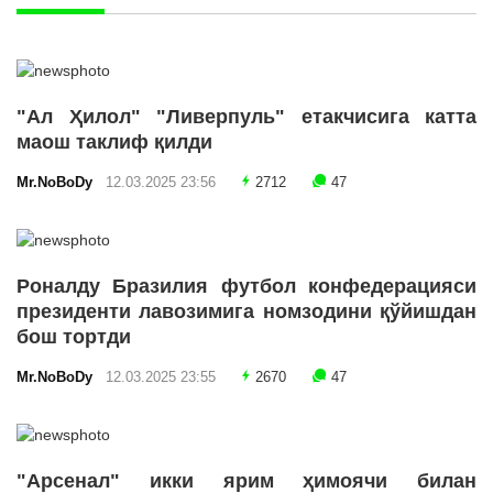
"Ал Ҳилол" "Ливерпуль" етакчисига катта
маош таклиф қилди
Mr.NoBoDy
12.03.2025 23:56
2712
47
Роналду Бразилия футбол конфедерацияси
президенти лавозимига номзодини қўйишдан
бош тортди
Mr.NoBoDy
12.03.2025 23:55
2670
47
"Арсенал" икки ярим ҳимоячи билан