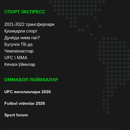
СПОРТ ЭКСПРЕСС
2021-2022 трансферлари
Қизиқарли спорт
Дунёда нима гап?
Бугунги ТВ-да
Чемпионатлар
UFC \ ММА
Кечаги ўйинлар
ОММАБОП ЛОЙИХАЛАР
UFC янгиликлари 2026
Futbol videolar 2026
Sport forum