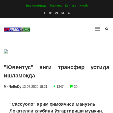
Биз ҳақимизда
Реклама
Контакт
Х-сайт
"Ювентус" янги трансфер устида
ишламоқда
Mr.NoBoDy
13.07.2020 18:21
1347
30
"Сассуоло" ярим ҳимоячиси Мануэль
Локателли клубини ўзгартириши мумкин.