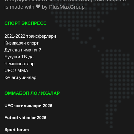
is made with
by
PlusMaxGroup
СПОРТ ЭКСПРЕСС
2021-2022 трансферлари
Қизиқарли спорт
Дунёда нима гап?
Бугунги ТВ-да
Чемпионатлар
UFC \ ММА
Кечаги ўйинлар
ОММАБОП ЛОЙИХАЛАР
UFC янгиликлари 2026
Futbol videolar 2026
Sport forum