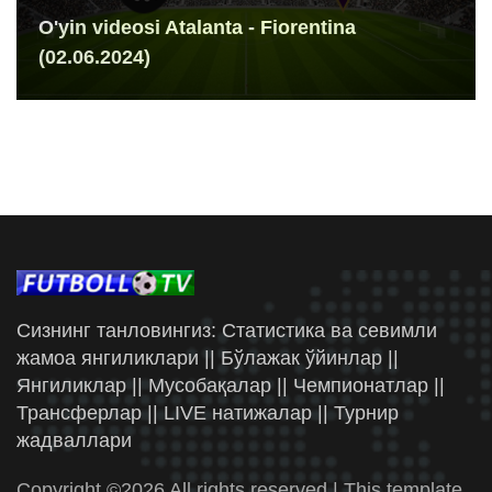
O'yin videosi Atalanta - Fiorentina
(02.06.2024)
Сизнинг танловингиз: Статистика ва севимли
жамоа янгиликлари || Бўлажак ўйинлар ||
Янгиликлар || Мусобақалар || Чемпионатлар ||
Трансферлар || LIVE натижалар || Турнир
жадваллари
Copyright ©
2026 All rights reserved | This template