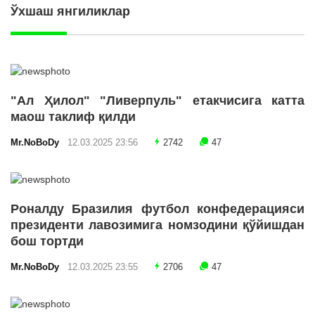
Ўхшаш янгиликлар
"Ал Ҳилол" "Ливерпуль" етакчисига катта
маош таклиф қилди
Mr.NoBoDy
12.03.2025 23:56
2742
47
Роналду Бразилия футбол конфедерацияси
президенти лавозимига номзодини қўйишдан
бош тортди
Mr.NoBoDy
12.03.2025 23:55
2706
47