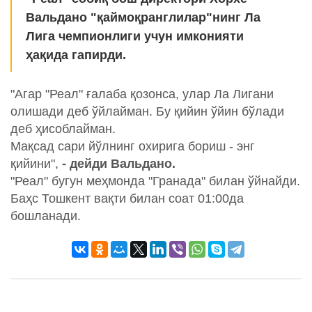
Вальдано "қаймоқранглилар"нинг Ла
Лига чемпионлиги учун имконияти
ҳақида гапирди.
"Агар "Реал" ғалаба қозонса, улар Ла Лигани
олишади деб ўйлайман. Бу қийин ўйин бўлади
деб ҳисоблайман.
Мақсад сари йўлнинг охирига бориш - энг
қийини",
- дейди Вальдано.
"Реал" бугун меҳмонда "Гранада" билан ўйнайди.
Баҳс Тошкент вақти билан соат 01:00да
бошланади.