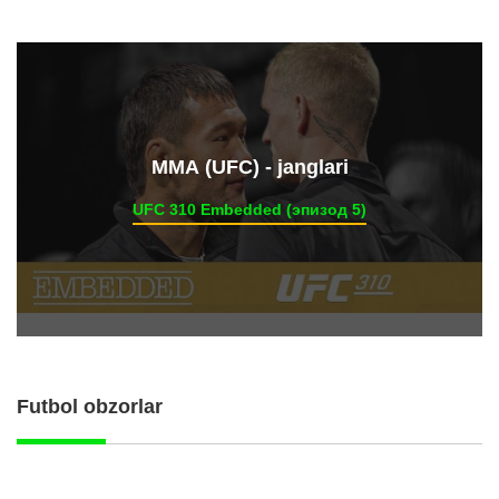
ММА (UFC) - janglari
UFC 310 Embedded (эпизод 5)
Futbol obzorlar