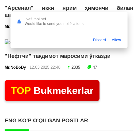
"Арсенал" икки ярим ҳимоячи билан
шартнома имзолашга яқин
livefutbol.net
Would like to send you notifications
Mr.NoBoDy
12.03.2025 23:24
2580
47
Discard
Allow
"Нефтчи" тақдимот маросими ўтказди
Mr.NoBoDy
12.03.2025 22:48
2835
47
TOP
Bukmekerlar
ENG KO'P O'QILGAN POSTLAR