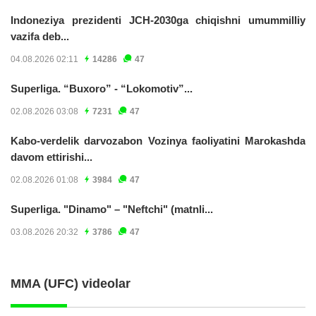
Indoneziya prezidenti JCH-2030ga chiqishni umummilliy
vazifa deb...
04.08.2026 02:11
14286
47
Superliga. “Buxoro” - “Lokomotiv”...
02.08.2026 03:08
7231
47
Kabo-verdelik darvozabon Vozinya faoliyatini Marokashda
davom ettirishi...
02.08.2026 01:08
3984
47
Superliga. "Dinamo" – "Neftchi" (matnli...
03.08.2026 20:32
3786
47
MMA (UFC) videolar