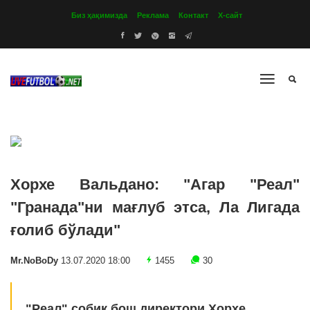
Биз ҳақимизда
Реклама
Контакт
Х-сайт
Хорхе Вальдано: "Агар "Реал"
"Гранада"ни мағлуб этса, Ла Лигада
ғолиб бўлади"
Mr.NoBoDy
13.07.2020 18:00
1455
30
"Реал" собиқ бош директори Хорхе