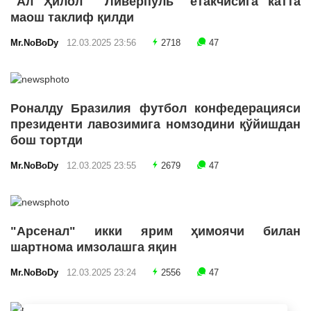
"Ал Ҳилол" "Ливерпуль" етакчисига катта
маош таклиф қилди
Mr.NoBoDy
12.03.2025 23:56
2718
47
Роналду Бразилия футбол конфедерацияси
президенти лавозимига номзодини қўйишдан
бош тортди
Mr.NoBoDy
12.03.2025 23:55
2679
47
"Арсенал" икки ярим ҳимоячи билан
шартнома имзолашга яқин
Mr.NoBoDy
12.03.2025 23:24
2556
47