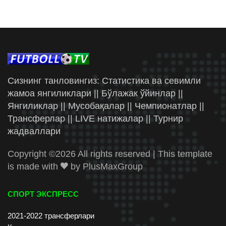
Сизнинг танловингиз: Статистика ва севимли
жамоа янгиликлари || Бўлажак ўйинлар ||
Янгиликлар || Мусобақалар || Чемпионатлар ||
Трансферлар || LIVE натижалар || Турнир
жадваллари
Copyright ©
2026 All rights reserved | This template
is made with
by
PlusMaxGroup
СПОРТ ЭКСПРЕСС
2021-2022 трансферлари