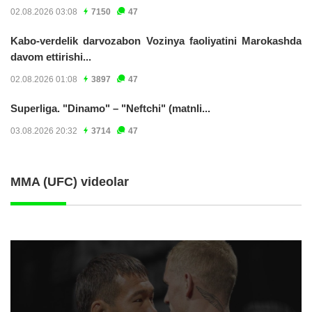
02.08.2026 03:08
7150
47
Kabo-verdelik darvozabon Vozinya faoliyatini Marokashda
davom ettirishi...
02.08.2026 01:08
3897
47
Superliga. "Dinamo" – "Neftchi" (matnli...
03.08.2026 20:32
3714
47
MMA (UFC) videolar