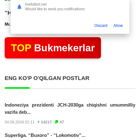
livefutbol.net
Would like to send you notifications
"Нефтчи" тақдимот маросими ўтказди
Mr.NoBoDy
12.03.2025 22:48
2808
47
Discard
Allow
TOP
Bukmekerlar
ENG KO'P O'QILGAN POSTLAR
Indoneziya prezidenti JCH-2030ga chiqishni umummilliy
vazifa deb...
04.08.2026 02:11
14217
47
Superliga. “Buxoro” - “Lokomotiv”...