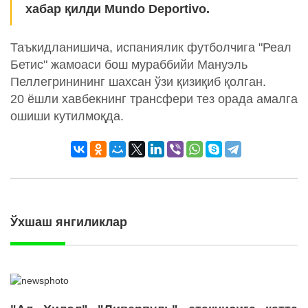
хабар қилди Mundo Deportivo.
Таъкидланишича, испаниялик футболчига "Реал
Бетис" жамоаси бош мураббийи Мануэль
Пеллегринининг шахсан ўзи қизиқиб қолган.
20 ёшли хавбекнинг трансфери тез орада амалга
ошиши кутилмоқда.
Ўхшаш янгиликлар