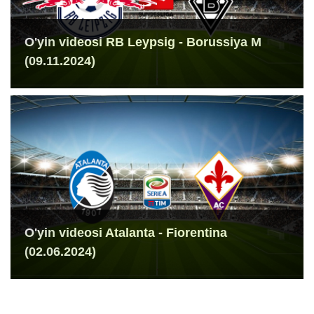
O'yin videosi RB Leypsig - Borussiya M
(09.11.2024)
O'yin videosi Atalanta - Fiorentina
(02.06.2024)