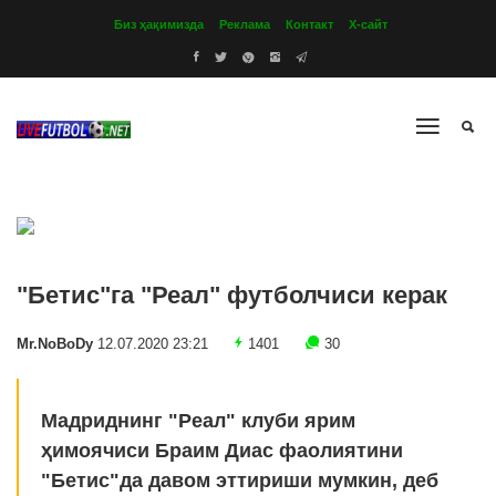
Биз ҳақимизда
Реклама
Контакт
Х-сайт
"Бетис"га "Реал" футболчиси керак
Mr.NoBoDy
12.07.2020 23:21
1401
30
Мадриднинг "Реал" клуби ярим
ҳимоячиси Браим Диас фаолиятини
"Бетис"да давом эттириши мумкин, деб