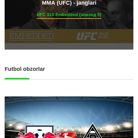
ММА (UFC) - janglari
UFC 310 Embedded (эпизод 5)
Futbol obzorlar