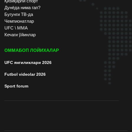
Қизиқарли спорт
Дунёда нима гап?
Бугунги ТВ-да
Чемпионатлар
UFC \ ММА
Кечаги ўйинлар
ОММАБОП ЛОЙИХАЛАР
UFC янгиликлари 2026
Futbol videolar 2026
Sport forum