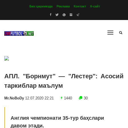
Биз ҳақимизда
Реклама
Контакт
Х-сайт
АПЛ. "Борнмут" — "Лестер": Асосий
таркиблар маълум
Mr.NoBoDy
12.07.2020 22:21
1440
30
Англия чемпионати 35-тур баҳслари
давом этади.