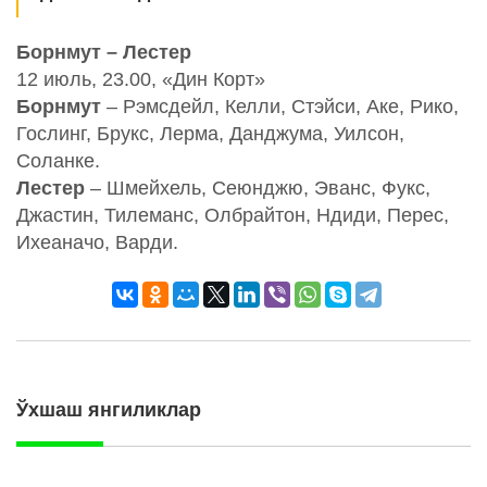
Борнмут – Лестер
12 июль, 23.00, «Дин Корт»
Борнмут
– Рэмсдейл, Келли, Стэйси, Аке, Рико,
Гослинг, Брукс, Лерма, Данджума, Уилсон,
Соланке.
Лестер
– Шмейхель, Сеюнджю, Эванс, Фукс,
Джастин, Тилеманс, Олбрайтон, Ндиди, Перес,
Ихеаначо, Варди.
Ўхшаш янгиликлар