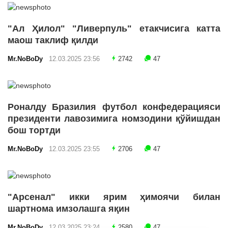
"Ал Ҳилол" "Ливерпуль" етакчисига катта
маош таклиф қилди
Mr.NoBoDy
12.03.2025 23:56
2742
47
Роналду Бразилия футбол конфедерацияси
президенти лавозимига номзодини қўйишдан
бош тортди
Mr.NoBoDy
12.03.2025 23:55
2706
47
"Арсенал" икки ярим ҳимоячи билан
шартнома имзолашга яқин
Mr.NoBoDy
12.03.2025 23:24
2580
47