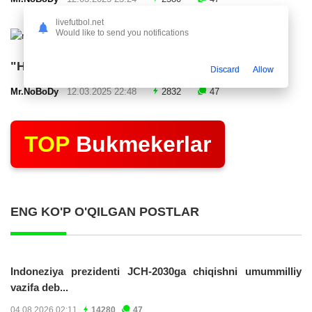
livefutbol.net
Would like to send you notifications
"Нефтчи" тақдимот маросими ўтказди
Discard
Allow
Mr.NoBoDy
12.03.2025 22:48
2832
47
TOP
Bukmekerlar
ENG KO'P O'QILGAN POSTLAR
Indoneziya prezidenti JCH-2030ga chiqishni umummilliy
vazifa deb...
04.08.2026 02:11
14280
47