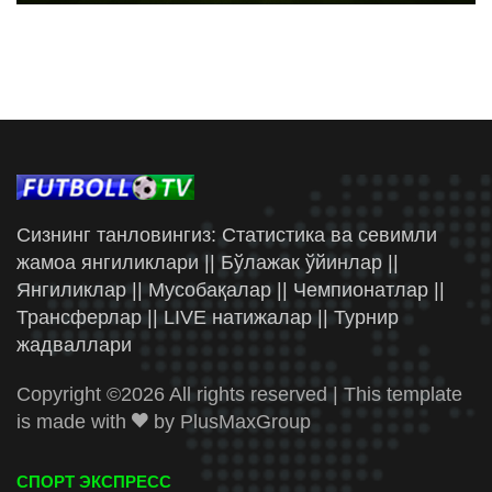
Сизнинг танловингиз: Статистика ва севимли
жамоа янгиликлари || Бўлажак ўйинлар ||
Янгиликлар || Мусобақалар || Чемпионатлар ||
Трансферлар || LIVE натижалар || Турнир
жадваллари
Copyright ©
2026 All rights reserved | This template
is made with
by
PlusMaxGroup
СПОРТ ЭКСПРЕСС