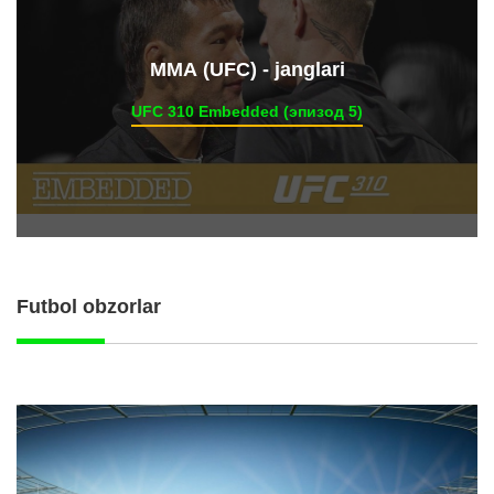
ММА (UFC) - janglari
UFC 310 Embedded (эпизод 5)
Futbol obzorlar