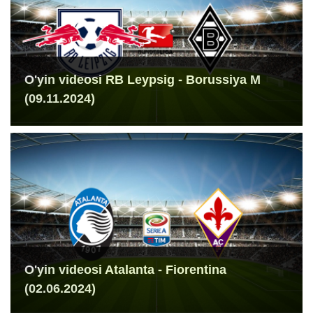
O'yin videosi RB Leypsig - Borussiya M
(09.11.2024)
O'yin videosi Atalanta - Fiorentina
(02.06.2024)