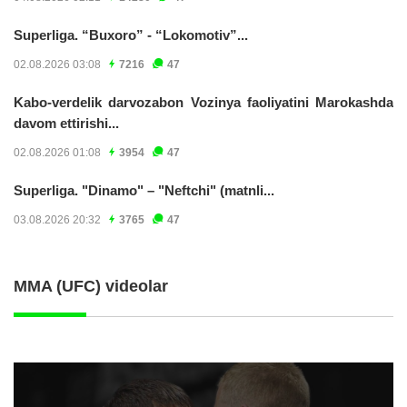
Superliga. “Buxoro” - “Lokomotiv”...
02.08.2026 03:08
7216
47
Kabo-verdelik darvozabon Vozinya faoliyatini Marokashda
davom ettirishi...
02.08.2026 01:08
3954
47
Superliga. "Dinamo" – "Neftchi" (matnli...
03.08.2026 20:32
3765
47
MMA (UFC) videolar