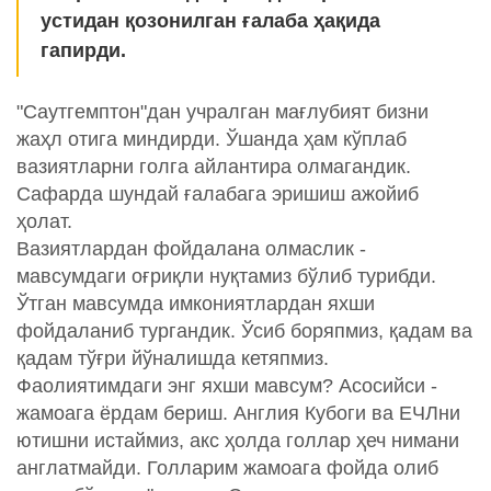
устидан қозонилган ғалаба ҳақида
гапирди.
"Саутгемптон"дан учралган мағлубият бизни
жаҳл отига миндирди. Ўшанда ҳам кўплаб
вазиятларни голга айлантира олмагандик.
Сафарда шундай ғалабага эришиш ажойиб
ҳолат.
Вазиятлардан фойдалана олмаслик -
мавсумдаги оғриқли нуқтамиз бўлиб турибди.
Ўтган мавсумда имкониятлардан яхши
фойдаланиб тургандик. Ўсиб боряпмиз, қадам ва
қадам тўғри йўналишда кетяпмиз.
Фаолиятимдаги энг яхши мавсум? Асосийси -
жамоага ёрдам бериш. Англия Кубоги ва ЕЧЛни
ютишни истаймиз, акс ҳолда голлар ҳеч нимани
англатмайди. Голларим жамоага фойда олиб