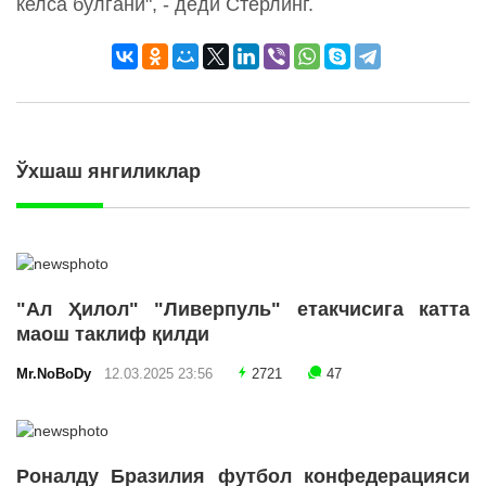
келса бўлгани", - деди Стерлинг.
Ўхшаш янгиликлар
"Ал Ҳилол" "Ливерпуль" етакчисига катта
маош таклиф қилди
Mr.NoBoDy
12.03.2025 23:56
2721
47
Роналду Бразилия футбол конфедерацияси