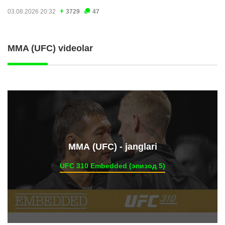
03.08.2026 20:32
3729
47
MMA (UFC) videolar
ММА (UFC) - janglari
UFC 310 Embedded (эпизод 5)