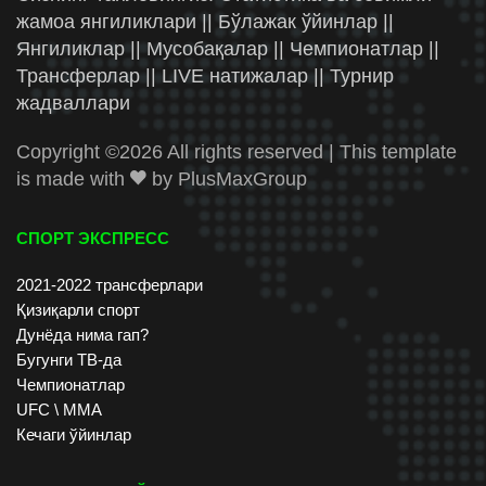
жамоа янгиликлари || Бўлажак ўйинлар ||
Янгиликлар || Мусобақалар || Чемпионатлар ||
Трансферлар || LIVE натижалар || Турнир
жадваллари
Copyright ©
2026 All rights reserved | This template
is made with
by
PlusMaxGroup
СПОРТ ЭКСПРЕСС
2021-2022 трансферлари
Қизиқарли спорт
Дунёда нима гап?
Бугунги ТВ-да
Чемпионатлар
UFC \ ММА
Кечаги ўйинлар