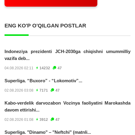
ENG KO'P O'QILGAN POSTLAR
Indoneziya prezidenti JCH-2030ga chiqishni umummilliy
vazifa deb...
04.08.2026 02:11
14232
47
Superliga. “Buxoro” - “Lokomotiv”...
02.08.2026 03:08
7171
47
Kabo-verdelik darvozabon Vozinya faoliyatini Marokashda
davom ettirishi...
02.08.2026 01:08
3912
47
Superliga. "Dinamo" – "Neftchi" (matnli...