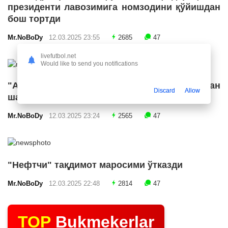
президенти лавозимига номзодини қўйишдан
бош тортди
Mr.NoBoDy
12.03.2025 23:55
2685
47
livefutbol.net
Would like to send you notifications
"Арсенал" икки ярим ҳимоячи билан
Discard
Allow
шартнома имзолашга яқин
Mr.NoBoDy
12.03.2025 23:24
2565
47
"Нефтчи" тақдимот маросими ўтказди
Mr.NoBoDy
12.03.2025 22:48
2814
47
TOP
Bukmekerlar