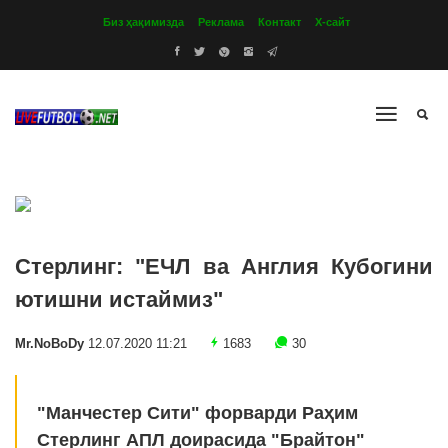
Биз ҳақимизда
Реклама
Контакт
Х-сайт
Стерлинг: "ЕЧЛ ва Англия Кубогини
ютишни истаймиз"
Mr.NoBoDy
12.07.2020 11:21
1683
30
"Манчестер Сити" форварди Раҳим
Стерлинг АПЛ доирасида "Брайтон"