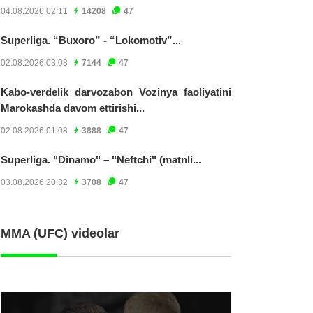
04.08.2026 02:11
14208
47
Superliga. “Buxoro” - “Lokomotiv”...
02.08.2026 03:08
7144
47
Kabo-verdelik darvozabon Vozinya faoliyatini
Marokashda davom ettirishi...
02.08.2026 01:08
3888
47
Superliga. "Dinamo" – "Neftchi" (matnli...
03.08.2026 20:32
3708
47
MMA (UFC) videolar