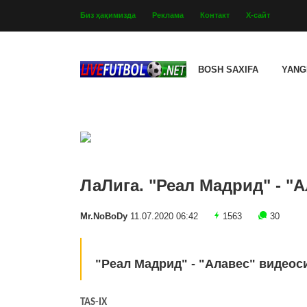
Биз ҳақимизда
Реклама
Контакт
Х-сайт
BOSH SAXIFA
YANG
ЛаЛига. "Реал Мадрид" - "А
Mr.NoBoDy
11.07.2020 06:42
1563
30
"Реал Мадрид" - "Алавес" видеос
TAS-IX