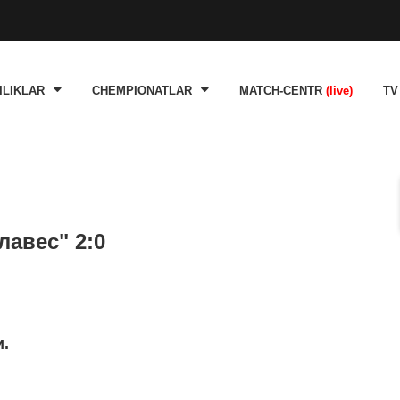
ILIKLAR
CHEMPIONATLAR
MATCH-CENTR
(live)
TV
лавес" 2:0
и.