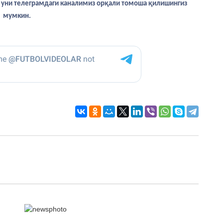
са уни телеграмдаги каналимиз орқали томоша қилишингиз
мумкин.