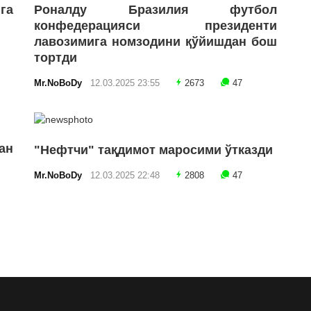
га
Роналду Бразилия футбол
конфедерацияси президенти
лавозимига номзодини қўйишдан бош
тортди
Mr.NoBoDy
12.03.2025 23:55
2673
47
ан
"Нефтчи" тақдимот маросими ўтказди
Mr.NoBoDy
12.03.2025 22:48
2808
47