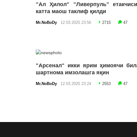
"Ал Ҳилол" "Ливерпуль" етакчиси
катта маош таклиф қилди
Mr.NoBoDy
12.03.2025 23:56
2715
47
"Арсенал" икки ярим ҳимоячи бил
шартнома имзолашга яқин
Mr.NoBoDy
12.03.2025 23:24
2553
47