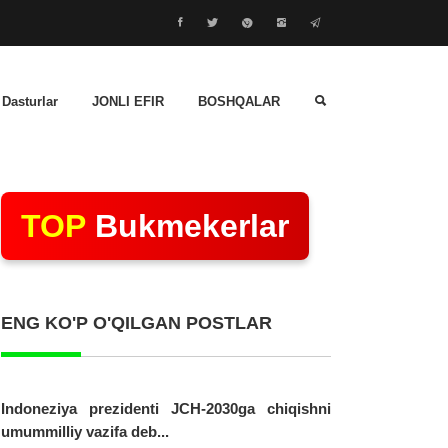
 Dasturlar
JONLI EFIR
BOSHQALAR
TOP
Bukmekerlar
ENG KO'P O'QILGAN POSTLAR
Indoneziya prezidenti JCH-2030ga chiqishni
umummilliy vazifa deb...