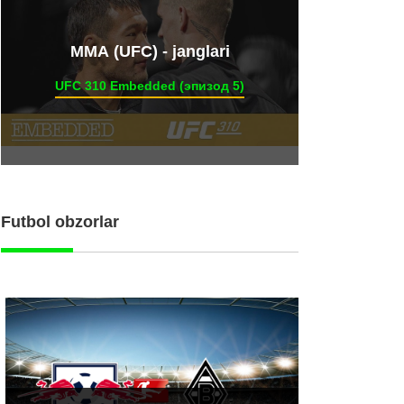
ММА (UFC) - janglari
UFC 310 Embedded (эпизод 5)
Futbol obzorlar