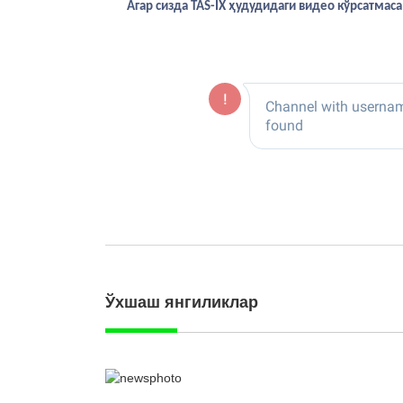
Агар сизда TAS-IX ҳудудидаги видео кўрсатма
Ўхшаш янгиликлар