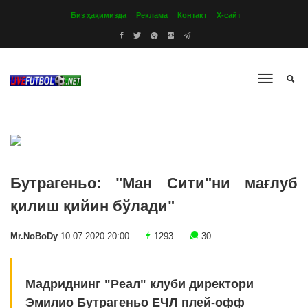
Биз ҳақимизда
Реклама
Контакт
Х-сайт
Бутрагеньо: "Ман Сити"ни мағлуб
қилиш қийин бўлади"
Mr.NoBoDy
10.07.2020 20:00
1293
30
Мадриднинг "Реал" клуби директори
Эмилио Бутрагеньо ЕЧЛ плей-офф