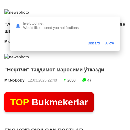
"Арсенал" икки ярим ҳимоячи билан
livefutbol.net
Would like to send you notifications
шартнома имзолашга яқин
Mr.NoBoDy
12.03.2025 23:24
2586
47
Discard
Allow
"Нефтчи" тақдимот маросими ўтказди
Mr.NoBoDy
12.03.2025 22:48
2838
47
TOP
Bukmekerlar