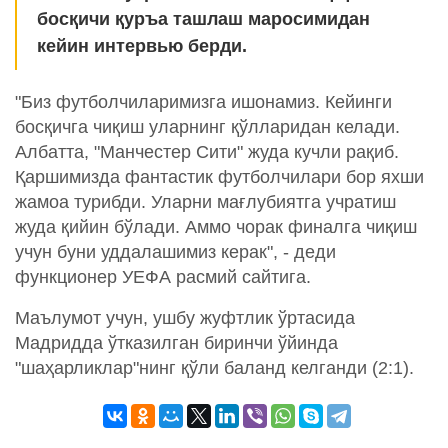
босқичи қуръа ташлаш маросимидан
кейин интервью берди.
"Биз футболчиларимизга ишонамиз. Кейинги
босқичга чиқиш уларнинг қўлларидан келади.
Албатта, "Манчестер Сити" жуда кучли рақиб.
Қаршимизда фантастик футболчилари бор яхши
жамоа турибди. Уларни мағлубиятга учратиш
жуда қийин бўлади. Аммо чорак финалга чиқиш
учун буни уддалашимиз керак", - деди
функционер УЕФА расмий сайтига.
Маълумот учун, ушбу жуфтлик ўртасида
Мадридда ўтказилган биринчи ўйинда
"шаҳарликлар"нинг қўли баланд келганди (2:1).