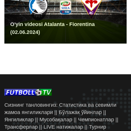
O'yin videosi Atalanta - Fiorentina
(02.06.2024)
Сизнинг танловингиз: Статистика ва севимли
жамоа янгиликлари || Бўлажак ўйинлар ||
Янгиликлар || Мусобақалар || Чемпионатлар ||
Трансферлар || LIVE натижалар || Турнир