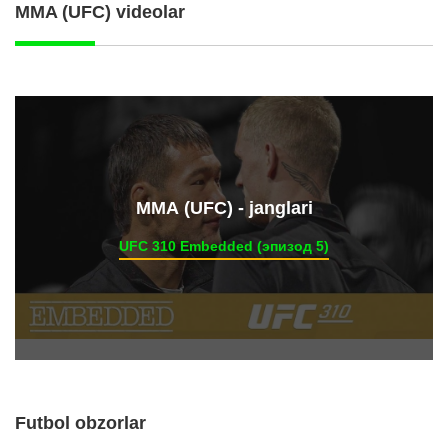
MMA (UFC) videolar
ММА (UFC) - janglari
UFC 310 Embedded (эпизод 5)
Futbol obzorlar