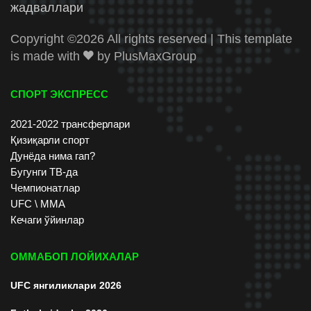
жадваллари
Copyright ©
2026 All rights reserved | This template
is made with
by
PlusMaxGroup
СПОРТ ЭКСПРЕСС
2021-2022 трансферлари
Қизиқарли спорт
Дунёда нима гап?
Бугунги ТВ-да
Чемпионатлар
UFC \ ММА
Кечаги ўйинлар
ОММАБОП ЛОЙИХАЛАР
UFC янгиликлари 2026