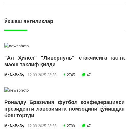
Ўхшаш янгиликлар
"Ал Ҳилол" "Ливерпуль" етакчисига катта
маош таклиф қилди
Mr.NoBoDy
12.03.2025 23:56
2745
47
Роналду Бразилия футбол конфедерацияси
президенти лавозимига номзодини қўйишдан
бош тортди
Mr.NoBoDy
12.03.2025 23:55
2709
47