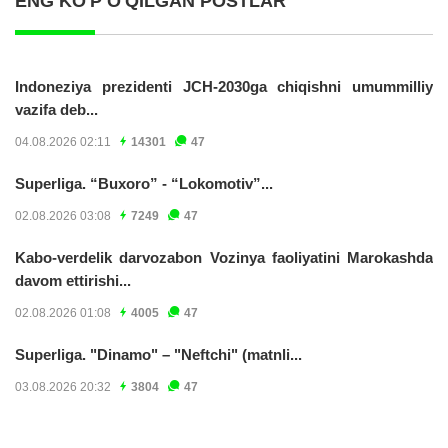
ENG KO'P O'QILGAN POSTLAR
Indoneziya prezidenti JCH-2030ga chiqishni umummilliy
vazifa deb...
04.08.2026 02:11
14301
47
Superliga. “Buxoro” - “Lokomotiv”...
02.08.2026 03:08
7249
47
Kabo-verdelik darvozabon Vozinya faoliyatini Marokashda
davom ettirishi...
02.08.2026 01:08
4005
47
Superliga. "Dinamo" – "Neftchi" (matnli...
03.08.2026 20:32
3804
47