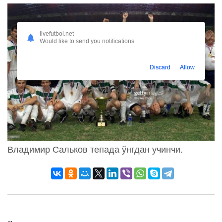
livefutbol.net
Would like to send you notifications
Discard
Allow
Владимир Сальков тепада ўнгдан учинчи.