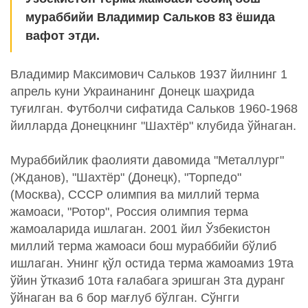
мураббийи Владимир Сальков 83 ёшида
вафот этди.
Владимир Максимович Сальков 1937 йилнинг 1
апрель куни Украинанинг Донецк шаҳрида
туғилган. Футболчи сифатида Сальков 1960-1968
йилларда Донецкнинг "Шахтёр" клубида ўйнаган.
Мураббийлик фаолияти давомида "Металлург"
(Жданов), "Шахтёр" (Донецк), "Торпедо"
(Москва), СССР олимпия ва миллий терма
жамоаси, "Ротор", Россия олимпия терма
жамоаларида ишлаган. 2001 йил Ўзбекистон
миллий терма жамоаси бош мураббийи бўлиб
ишлаган. Унинг қўл остида терма жамоамиз 19та
ўйин ўтказиб 10та ғалабага эришган 3та дуранг
ўйнаган ва 6 бор мағлуб бўлган. Сўнгги