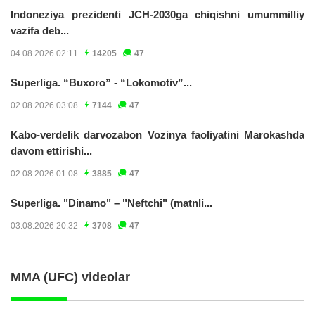
Indoneziya prezidenti JCH-2030ga chiqishni umummilliy
vazifa deb...
04.08.2026 02:11
14205
47
Superliga. “Buxoro” - “Lokomotiv”...
02.08.2026 03:08
7144
47
Kabo-verdelik darvozabon Vozinya faoliyatini Marokashda
davom ettirishi...
02.08.2026 01:08
3885
47
Superliga. "Dinamo" – "Neftchi" (matnli...
03.08.2026 20:32
3708
47
MMA (UFC) videolar