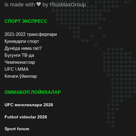
is made with
by
PlusMaxGroup
СПОРТ ЭКСПРЕСС
2021-2022 трансферлари
Қизиқарли спорт
Дунёда нима гап?
Бугунги ТВ-да
Чемпионатлар
UFC \ ММА
Кечаги ўйинлар
ОММАБОП ЛОЙИХАЛАР
UFC янгиликлари 2026
Futbol videolar 2026
Sport forum