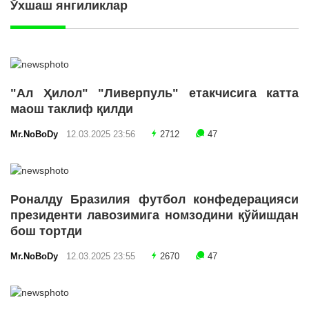
Ўхшаш янгиликлар
"Ал Ҳилол" "Ливерпуль" етакчисига катта
маош таклиф қилди
Mr.NoBoDy
12.03.2025 23:56
2712
47
Роналду Бразилия футбол конфедерацияси
президенти лавозимига номзодини қўйишдан
бош тортди
Mr.NoBoDy
12.03.2025 23:55
2670
47