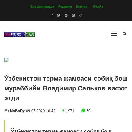
Биз ҳақимизда
Реклама
Контакт
Х-сайт
Ўзбекистон терма жамоаси собиқ бош
мураббийи Владимир Сальков вафот
этди
Mr.NoBoDy
09.07.2020 16:42
1971
30
Ўзбекистон терма жамоаси собиқ бош