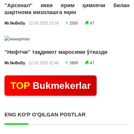
"Арсенал" икки ярим ҳимоячи билан
шартнома имзолашга яқин
Mr.NoBoDy
12.03.2025 23:24
2550
47
"Нефтчи" тақдимот маросими ўтказди
Mr.NoBoDy
12.03.2025 22:48
2808
47
TOP
Bukmekerlar
ENG KO'P O'QILGAN POSTLAR