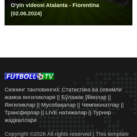
O'yin videosi Atalanta - Fiorentina
(02.06.2024)
Сизнинг танловингиз: Статистика ва севимли
жамоа янгиликлари || Бўлажак ўйинлар ||
Янгиликлар || Мусобақалар || Чемпионатлар ||
Трансферлар || LIVE натижалар || Турнир
жадваллари
Copyright ©
2026 All rights reserved | This template