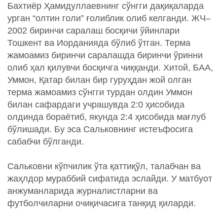
Бахтиёр Ҳамидуллаевнинг сўнгги дақиқаларда
урган “олтин голи” ғолиблик олиб келганди. ЖЧ–
2002 биринчи саралаш босқичи ўйинлари
Тошкент ва Иорданияда бўлиб ўтган. Терма
жамоамиз биринчи саралашда биринчи ўринни
олиб ҳал қилувчи босқичга чиққанди. Хитой, БАА,
Уммон, Қатар билан бир гуруҳдан жой олган
терма жамоамиз сўнгги турдан олдин Уммон
билан сафардаги учрашувда 2:0 ҳисобида
олдинда бораётиб, якунда 2:4 ҳисобида мағлуб
бўлишади. Бу эса Сальковнинг истеъфосига
сабабчи бўлганди.
Сальковни кўпчилик ўта қаттиқўл, талабчан ва
жаҳлдор мураббий сифатида эслайди. У матбуот
анжуманларида журналистларни ва
футболчиларни очиқичасига танқид қиларди.