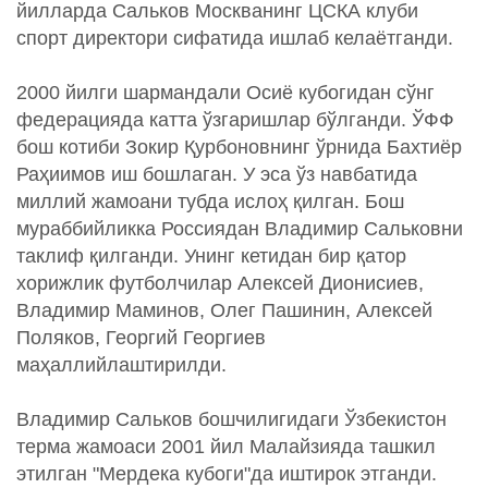
йилларда Сальков Москванинг ЦСКА клуби
спорт директори сифатида ишлаб келаётганди.
2000 йилги шармандали Осиё кубогидан сўнг
федерацияда катта ўзгаришлар бўлганди. ЎФФ
бош котиби Зокир Қурбоновнинг ўрнида Бахтиёр
Раҳиимов иш бошлаган. У эса ўз навбатида
миллий жамоани тубда ислоҳ қилган. Бош
мураббийликка Россиядан Владимир Сальковни
таклиф қилганди. Унинг кетидан бир қатор
хорижлик футболчилар Алексей Дионисиев,
Владимир Маминов, Олег Пашинин, Алексей
Поляков, Георгий Георгиев
маҳаллийлаштирилди.
Владимир Сальков бошчилигидаги Ўзбекистон
терма жамоаси 2001 йил Малайзияда ташкил
этилган "Мердека кубоги"да иштирок этганди.