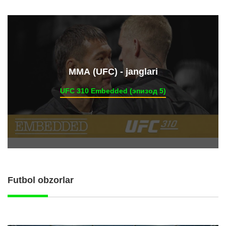
ММА (UFC) - janglari
UFC 310 Embedded (эпизод 5)
Futbol obzorlar