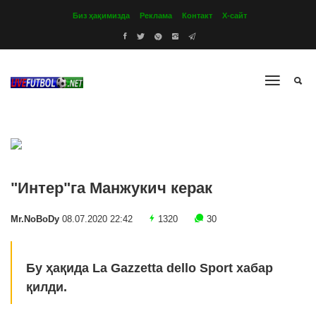
Биз ҳақимизда
Реклама
Контакт
Х-сайт
"Интер"га Манжукич керак
Mr.NoBoDy
08.07.2020 22:42
1320
30
Бу ҳақида La Gazzetta dello Sport хабар
қилди.