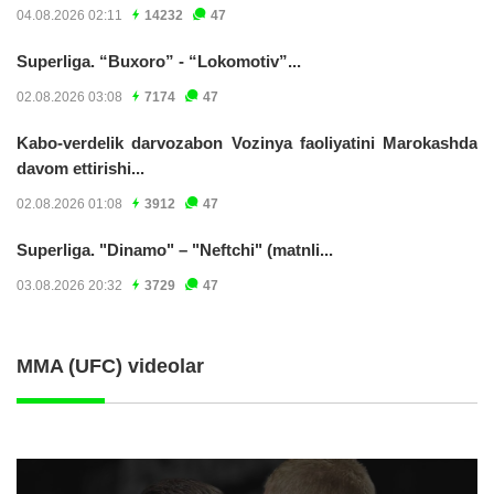
04.08.2026 02:11
14232
47
Superliga. “Buxoro” - “Lokomotiv”...
02.08.2026 03:08
7174
47
Kabo-verdelik darvozabon Vozinya faoliyatini Marokashda
davom ettirishi...
02.08.2026 01:08
3912
47
Superliga. "Dinamo" – "Neftchi" (matnli...
03.08.2026 20:32
3729
47
MMA (UFC) videolar