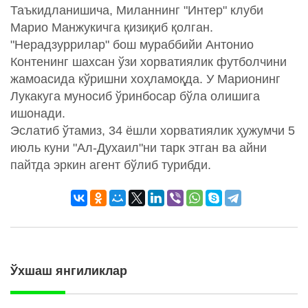
Таъкидланишича, Миланнинг "Интер" клуби
Марио Манжукичга қизиқиб қолган.
"Нерадзуррилар" бош мураббийи Антонио
Контенинг шахсан ўзи хорватиялик футболчини
жамоасида кўришни хоҳламоқда. У Марионинг
Лукакуга муносиб ўринбосар бўла олишига
ишонади.
Эслатиб ўтамиз, 34 ёшли хорватиялик ҳужумчи 5
июль куни "Ал-Духаил"ни тарк этган ва айни
пайтда эркин агент бўлиб турибди.
Ўхшаш янгиликлар