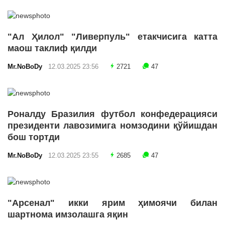
"Ал Ҳилол" "Ливерпуль" етакчисига катта
маош таклиф қилди
Mr.NoBoDy
12.03.2025 23:56
2721
47
Роналду Бразилия футбол конфедерацияси
президенти лавозимига номзодини қўйишдан
бош тортди
Mr.NoBoDy
12.03.2025 23:55
2685
47
"Арсенал" икки ярим ҳимоячи билан
шартнома имзолашга яқин