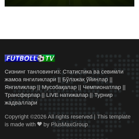
Сизнинг танловингиз: Статистика ва севимли
жамоа янгиликлари || Бўлажак ўйинлар ||
Янгиликлар || Мусобақалар || Чемпионатлар ||
Трансферлар || LIVE натижалар || Турнир
жадваллари
Copyright ©
2026 All rights reserved | This template
is made with
by
PlusMaxGroup