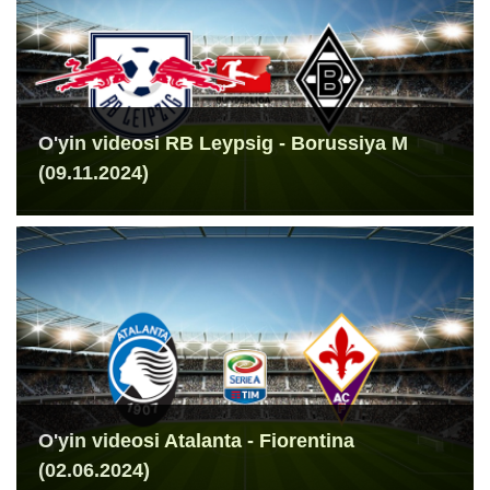
O'yin videosi RB Leypsig - Borussiya M
(09.11.2024)
O'yin videosi Atalanta - Fiorentina
(02.06.2024)