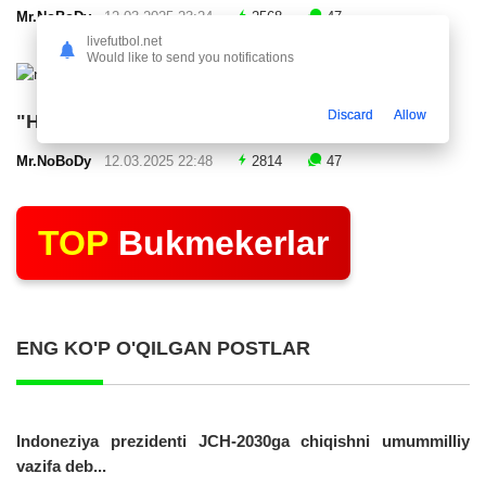
Mr.NoBoDy
12.03.2025 23:24
2568
47
livefutbol.net
Would like to send you notifications
Discard
Allow
"Нефтчи" тақдимот маросими ўтказди
Mr.NoBoDy
12.03.2025 22:48
2814
47
TOP
Bukmekerlar
ENG KO'P O'QILGAN POSTLAR
Indoneziya prezidenti JCH-2030ga chiqishni umummilliy
vazifa deb...