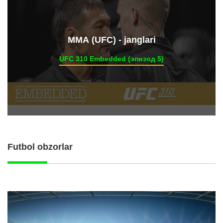
ММА (UFC) - janglari
UFC 310 Embedded (эпизод 5)
Futbol obzorlar