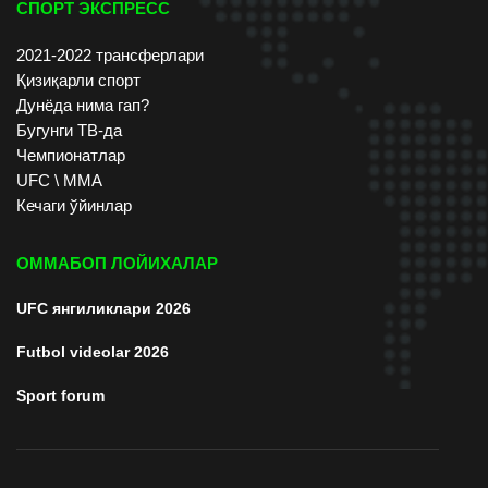
СПОРТ ЭКСПРЕСС
2021-2022 трансферлари
Қизиқарли спорт
Дунёда нима гап?
Бугунги ТВ-да
Чемпионатлар
UFC \ ММА
Кечаги ўйинлар
ОММАБОП ЛОЙИХАЛАР
UFC янгиликлари 2026
Futbol videolar 2026
Sport forum