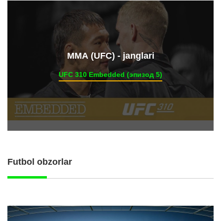
ММА (UFC) - janglari
UFC 310 Embedded (эпизод 5)
Futbol obzorlar