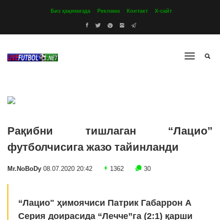
Биз ҳақимизда
Реклама
Контакт
Х-сайт
Рақибни тишлаган “Лацио”
футболчисига жазо тайинланди
Mr.NoBoDy
08.07.2020 20:42
1362
30
“Лацио" ҳимоячиси Патрик Габаррон А
Серия доирасида “Лечче”га (2:1) қарши