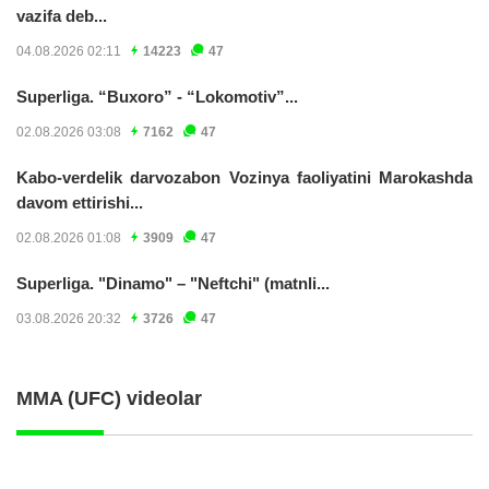
vazifa deb...
04.08.2026 02:11
14223
47
Superliga. “Buxoro” - “Lokomotiv”...
02.08.2026 03:08
7162
47
Kabo-verdelik darvozabon Vozinya faoliyatini Marokashda
davom ettirishi...
02.08.2026 01:08
3909
47
Superliga. "Dinamo" – "Neftchi" (matnli...
03.08.2026 20:32
3726
47
MMA (UFC) videolar