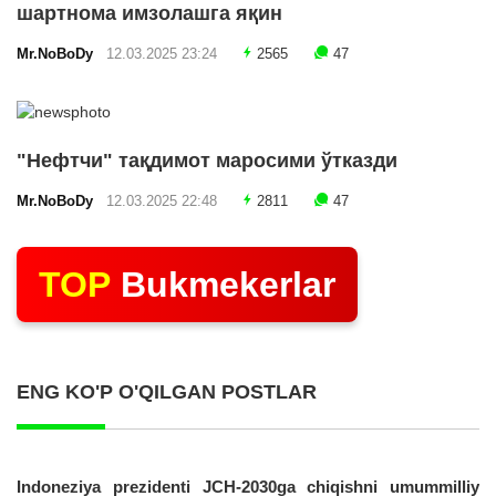
шартнома имзолашга яқин
Mr.NoBoDy
12.03.2025 23:24
2565
47
"Нефтчи" тақдимот маросими ўтказди
Mr.NoBoDy
12.03.2025 22:48
2811
47
TOP
Bukmekerlar
ENG KO'P O'QILGAN POSTLAR
Indoneziya prezidenti JCH-2030ga chiqishni umummilliy