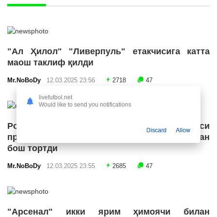
"Ал Ҳилол" "Ливерпуль" етакчисига катта
маош таклиф қилди
Mr.NoBoDy
12.03.2025 23:56
2718
47
livefutbol.net
Would like to send you notifications
Роналду Бразилия футбол конфедерацияси
Discard
Allow
президенти лавозимига номзодини қўйишдан
бош тортди
Mr.NoBoDy
12.03.2025 23:55
2685
47
"Арсенал" икки ярим ҳимоячи билан