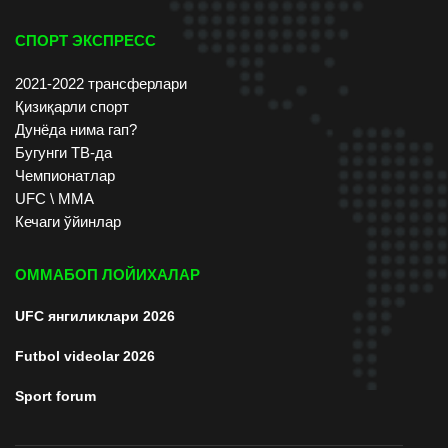
СПОРТ ЭКСПРЕСС
2021-2022 трансферлари
Қизиқарли спорт
Дунёда нима гап?
Бугунги ТВ-да
Чемпионатлар
UFC \ ММА
Кечаги ўйинлар
ОММАБОП ЛОЙИХАЛАР
UFC янгиликлари 2026
Futbol videolar 2026
Sport forum