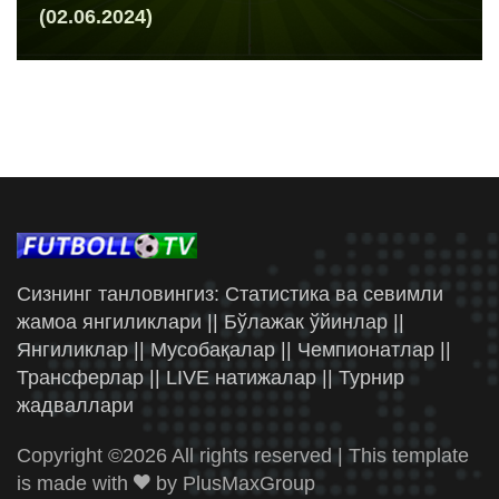
(02.06.2024)
Сизнинг танловингиз: Статистика ва севимли
жамоа янгиликлари || Бўлажак ўйинлар ||
Янгиликлар || Мусобақалар || Чемпионатлар ||
Трансферлар || LIVE натижалар || Турнир
жадваллари
Copyright ©
2026 All rights reserved | This template
is made with
by
PlusMaxGroup