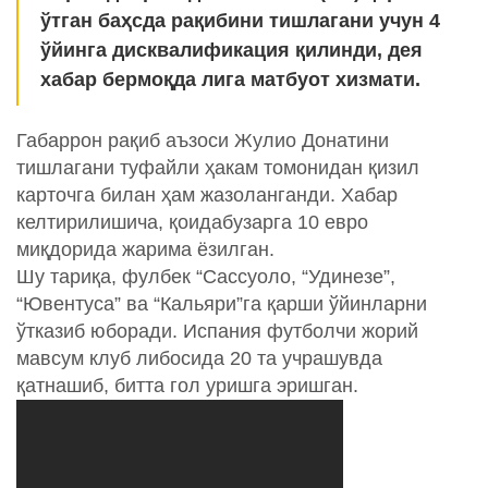
ўтган баҳсда рақибини тишлагани учун 4
ўйинга дисквалификация қилинди, дея
хабар бермоқда лига матбуот хизмати.
Габаррон рақиб аъзоси Жулио Донатини
тишлагани туфайли ҳакам томонидан қизил
карточга билан ҳам жазоланганди. Хабар
келтирилишича, қоидабузарга 10 евро
миқдорида жарима ёзилган.
Шу тариқа, фулбек “Сассуоло, “Удинезе”,
“Ювентуса” ва “Кальяри”га қарши ўйинларни
ўтказиб юборади. Испания футболчи жорий
мавсум клуб либосида 20 та учрашувда
қатнашиб, битта гол уришга эришган.