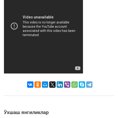
Ўхшаш янгиликлар