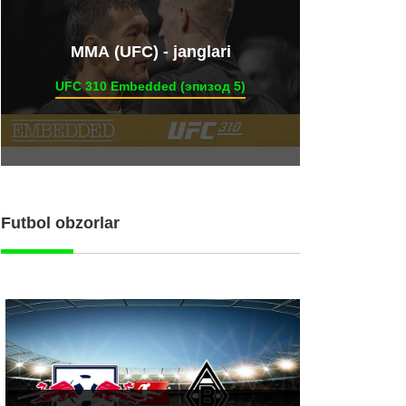
ММА (UFC) - janglari
UFC 310 Embedded (эпизод 5)
Futbol obzorlar