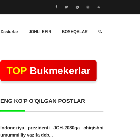
 Dasturlar
JONLI EFIR
BOSHQALAR
TOP
Bukmekerlar
ENG KO'P O'QILGAN POSTLAR
Indoneziya prezidenti JCH-2030ga chiqishni
umummilliy vazifa deb...