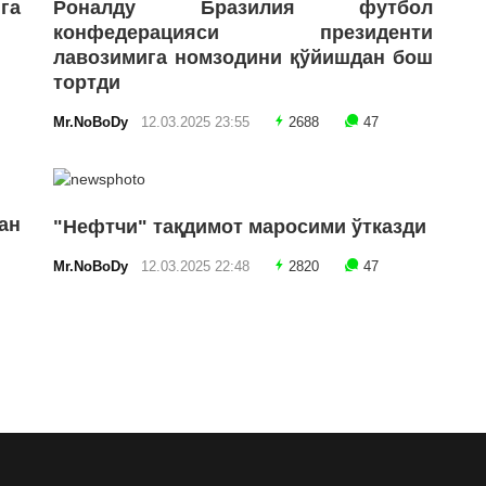
га
Роналду Бразилия футбол
конфедерацияси президенти
лавозимига номзодини қўйишдан бош
тортди
Mr.NoBoDy
12.03.2025 23:55
2688
47
ан
"Нефтчи" тақдимот маросими ўтказди
Mr.NoBoDy
12.03.2025 22:48
2820
47