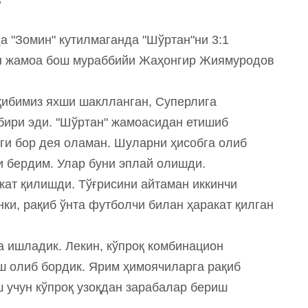
а "Зомин" кутилмаганда "Шўртан"ни 3:1
ин жамоа бош мураббийи Жаҳонгир Жиямуродов
ақибимиз яхши шаклланган, Суперлига
бири эди. "Шўртан" жамоасидан етишиб
ги бор дея оламан. Шуларни ҳисобга олиб
 бердим. Улар буни эплай олишди.
кат қилишди. Тўғрисини айтаман иккинчи
ки, рақиб ўнта футболчи билан ҳаракат қилган
.
 ишладик. Лекин, кўпроқ комбинацион
ш олиб бордик. Ярим ҳимоячиларга рақиб
 учун кўпроқ узоқдан зарабалар бериш