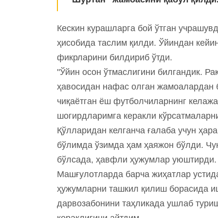
Кескин курашларга бой ўтган учрашувд
ҳисобида таслим қилди. Ўйиндан кей
фикрларини билдириб ўтди.
"Ўйин осон ўтмаслигини билгандик. Р
ҳавосидан нафас олган жамоалардан 
чиқаётган ёш футболчиларнинг келажа
шогирдларимга керакли кўрсатмаларни
Қўлларидан келганча ғалаба учун ҳара
бўлимда ўзимда ҳам ҳаяжон бўлди. Чун
бўлсада, ҳавфли ҳужумлар уюштирди
Машғулотларда барча жиҳатлар устида
ҳужумларни ташкил қилиш борасида и
дарвозабонини таҳликада ушлаб туриш
кераклигини айтдим.