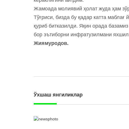
Жамоада молиявий ҳолат жуда ҳам зўр
Тўғриси, бизда бу қадар катта маблағ
қуриб битказилди. Яқин орада базами
бор эътиборни инфратузилмани яхшила
Жиямуродов.
Ўхшаш янгиликлар