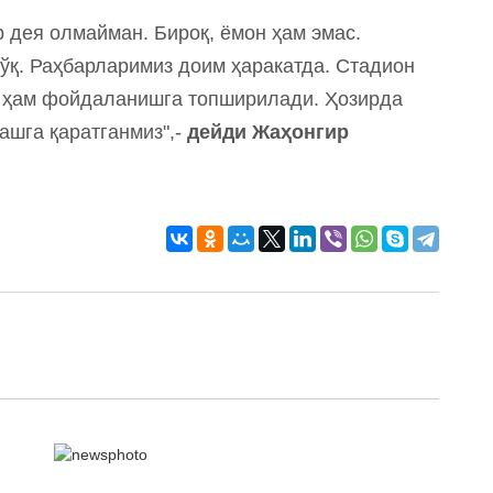
 дея олмайман. Бироқ, ёмон ҳам эмас.
 йўқ. Раҳбарларимиз доим ҳаракатда. Стадион
з ҳам фойдаланишга топширилади. Ҳозирда
шга қаратганмиз",-
дейди Жаҳонгир