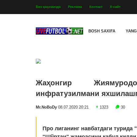
Биз ҳақимизда
Реклама
Контакт
Х-сайт
BOSH SAXIFA
YANG
Жаҳонгир Жиямурод
инфратузилмани яхшилашга
Mr.NoBoDy
08.07.2020 20:21
1323
30
Про лиганинг навбатдаги турида 
"Шўртан" жамоасини қабул қилди