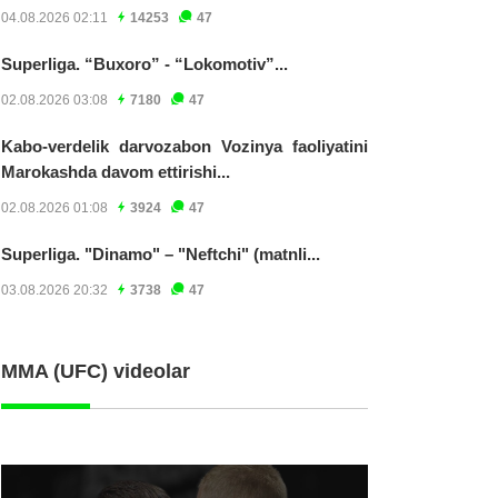
04.08.2026 02:11
14253
47
Superliga. “Buxoro” - “Lokomotiv”...
02.08.2026 03:08
7180
47
Kabo-verdelik darvozabon Vozinya faoliyatini
Marokashda davom ettirishi...
02.08.2026 01:08
3924
47
Superliga. "Dinamo" – "Neftchi" (matnli...
03.08.2026 20:32
3738
47
MMA (UFC) videolar