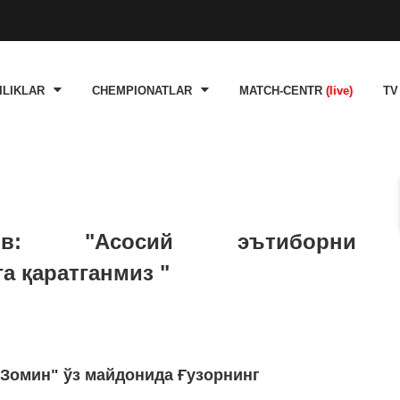
ILIKLAR
CHEMPIONATLAR
MATCH-CENTR
(live)
TV
ов: "Асосий эътиборни
 қаратганмиз "
"Зомин" ўз майдонида Ғузорнинг
.