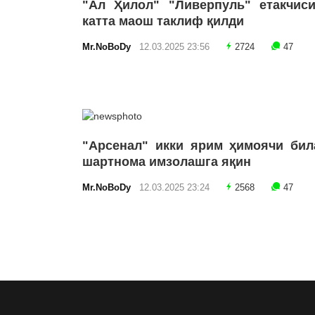
"Ал Ҳилол" "Ливерпуль" етакчиси
катта маош таклиф қилди
Mr.NoBoDy
12.03.2025 23:56
2724
47
"Арсенал" икки ярим ҳимоячи бил
шартнома имзолашга яқин
Mr.NoBoDy
12.03.2025 23:24
2568
47