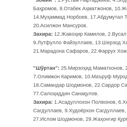
Баҳромов, 8.Отабек Аҳматжонов, 10.Жо
14.Муҳаммад Норбоев, 17.Абдумутал Т
20.Асилжон Мансуров.
Захира:
12.Жавоҳир Камилов, 2.Вусал
9.Лутфулло Файзуллаев, 13.Шерзод Ха
21.Марадона Сафаров, 22.Фаррух Хожи
"Шўртан":
25.Мирзоҳид Маматхонов, 2
7.Олимжон Каримов, 10.Маъруф Мурод
18.Самандар Шодмонов, 22.Сардор Са
77.Салоҳиддин Санақулов.
Захира:
1.Асадуллохон Полвонов, 6.
Сагдуллаев, 9.Худоёрхон Сагдуллаев,
27.Ислом Шодмонов, 29.Жаҳонгир Қур