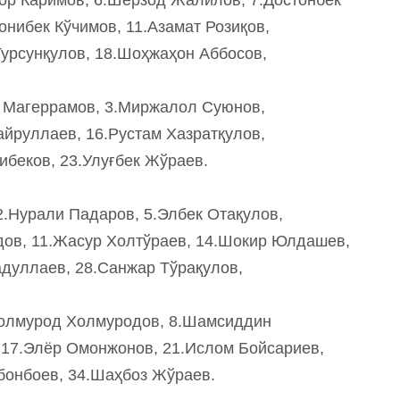
нибек Кўчимов, 11.Азамат Розиқов,
урсунқулов, 18.Шоҳжаҳон Аббосов,
 Магеррамов, 3.Миржалол Суюнов,
йруллаев, 16.Рустам Хазратқулов,
беков, 23.Улуғбек Жўраев.
.Нурали Падаров, 5.Элбек Отақулов,
ов, 11.Жасур Холтўраев, 14.Шокир Юлдашев,
дуллаев, 28.Санжар Тўрақулов,
Холмурод Холмуродов, 8.Шамсиддин
 17.Элёр Омонжонов, 21.Ислом Бойсариев,
бонбоев, 34.Шаҳбоз Жўраев.