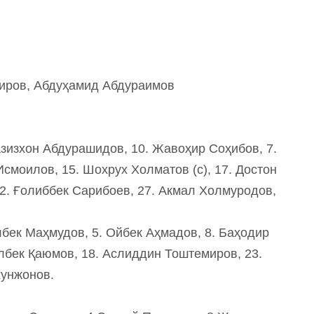
иров, Абдуҳамид Абдураимов
азизхон Абдурашидов, 10. Жавоҳир Соҳибов, 7.
моилов, 15. Шохрух Холматов (с), 17. Достон
2. Ғолиббек Сарибоев, 27. Акмал Холмуродов,
бек Маҳмудов, 5. Ойбек Аҳмадов, 8. Баҳодир
илбек Қаюмов, 18. Аслиддин Тоштемиров, 23.
хунжонов.