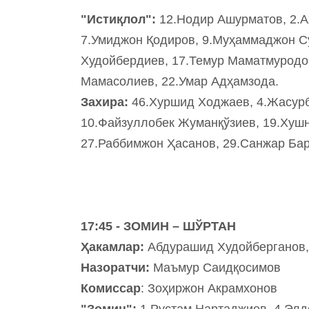
"Истиқлол":
12.Нодир Ашурматов, 2.А
7.Умиджон Қодиров, 9.Муҳаммаджон Су
Худойбердиев, 17.Темур Маматмуродо
Мамасолиев, 22.Умар Адҳамзода.
Захира:
46.Хуршид Ходжаев, 4.Жасурб
10.Файзуллобек Жуманқўзиев, 19.Хуш
27.Раббимжон Ҳасанов, 29.Санжар Бар
17:45 - ЗОМИН – ШЎРТАН
Ҳакамлар:
Абдурашид Худойберганов,
Назоратчи:
Маъмур Саидқосимов
Комиссар
: Зоҳиржон Акрамхонов
"Зомин":
1.Рустам Нартаджиев, 4.Элд