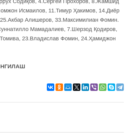
ррух Содиқов, 4.Сергей Прохоров, 8.Жамшид
омжон Исмаилов, 11.Тимур Ҳакимов, 14.Диёр
25.Акбар Алишеров, 33.Максимилиан Фомин.
уннатилло Мамадалиев, 7.Шерзод Қодиров,
Томива, 23.Владислав Фомин, 24.Ҳамиджон
ЯНГИЛАШ