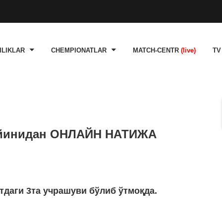
ILIKLAR
CHEMPIONATLAR
MATCH-CENTR
(live)
TV
 ўйинидан ОНЛАЙН НАТИЖА
тдаги 3та учрашуви бўлиб ўтмоқда.