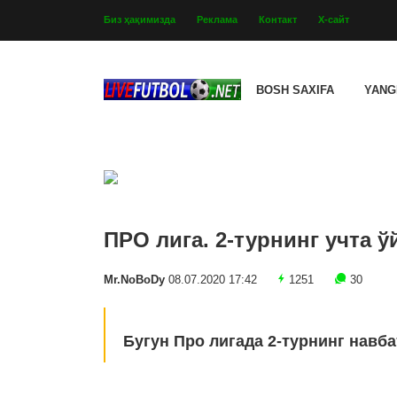
Биз ҳақимизда
Реклама
Контакт
Х-сайт
BOSH SAXIFA
YANG
ПРО лига. 2-турнинг учта
Mr.NoBoDy
08.07.2020 17:42
1251
30
Бугун Про лигада 2-турнинг навба