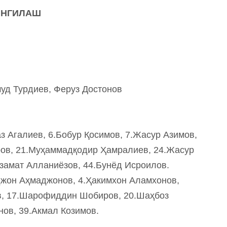
ЯНГИЛАШ
уд Турдиев, Феруз Достонов
з Агалиев, 6.Бобур Қосимов, 7.Жасур Азимов,
ов, 21.Муҳаммадқодир Ҳамралиев, 24.Жасур
замат Алланиёзов, 44.Бунёд Исроилов.
джон Аҳмаджонов, 4.Ҳакимхон Аламхонов,
в, 17.Шарофиддин Шобиров, 20.Шаҳбоз
ов, 39.Акмал Козимов.