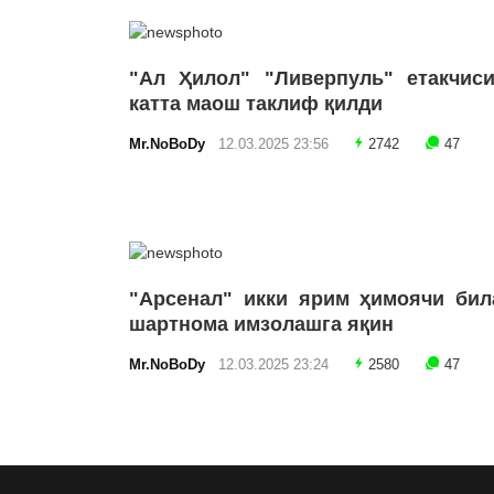
"Ал Ҳилол" "Ливерпуль" етакчиси
катта маош таклиф қилди
Mr.NoBoDy
12.03.2025 23:56
2742
47
"Арсенал" икки ярим ҳимоячи бил
шартнома имзолашга яқин
Mr.NoBoDy
12.03.2025 23:24
2580
47