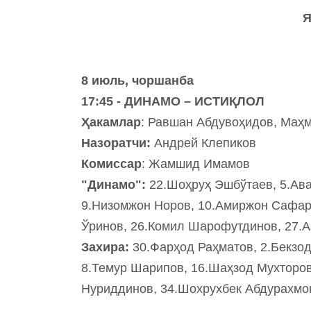
8 июль, чоршанба
17:45 - ДИНАМО – ИСТИҚЛОЛ
Ҳакамлар
: Равшан Абдувоҳидов, Маҳм
Назоратчи:
Андрей Клепиков
Комиссар
: Жамшид Имамов
"Динамо":
22.Шоҳруҳ Эшбўтаев, 5.Ава
9.Низомжон Норов, 10.Амиржон Сафар
Ўринов, 26.Комил Шарофутдинов, 27.А
Захира:
30.Фарҳод Раҳматов, 2.Бекзо
8.Темур Шарипов, 16.Шаҳзод Мухторо
Нуриддинов, 34.Шохрухбек Абдурахмон