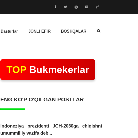
 Dasturlar
JONLI EFIR
BOSHQALAR
TOP
Bukmekerlar
ENG KO'P O'QILGAN POSTLAR
Indoneziya prezidenti JCH-2030ga chiqishni
umummilliy vazifa deb...