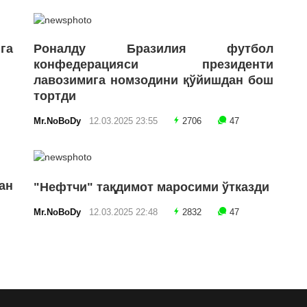
га
Роналду Бразилия футбол
конфедерацияси президенти
лавозимига номзодини қўйишдан бош
тортди
Mr.NoBoDy
12.03.2025 23:55
2706
47
ан
"Нефтчи" тақдимот маросими ўтказди
Mr.NoBoDy
12.03.2025 22:48
2832
47