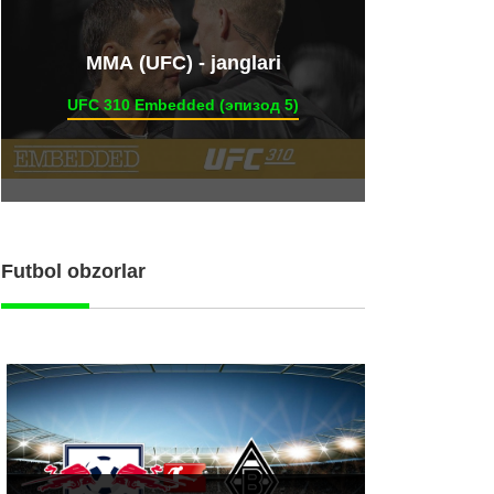
ММА (UFC) - janglari
UFC 310 Embedded (эпизод 5)
Futbol obzorlar