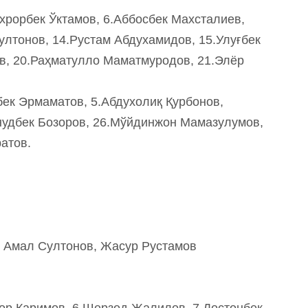
хрорбек Ўктамов, 6.Аббосбек Махсталиев,
лтонов, 14.Рустам Абдухамидов, 15.Улуғбек
в, 20.Раҳматулло Маматмуродов, 21.Элёр
ек Эрмаматов, 5.Абдухолиқ Қурбонов,
нудбек Бозоров, 26.Мўйдинжон Мамазулумов,
атов.
 Амал Султонов, Жасур Рустамов
ор Каримов, 6.Шерзод Жалилов, 7.Достонбек