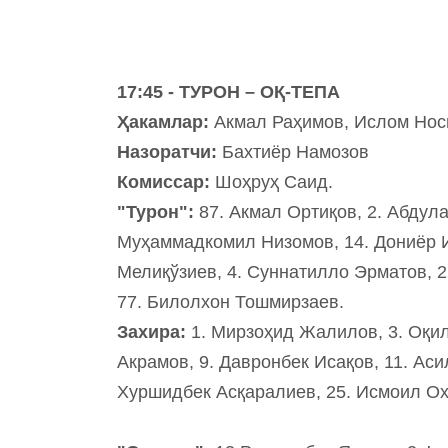
17:45 - ТУРОН – ОҚ-ТЕПА
Ҳакамлар:
Акмал Раҳимов, Ислом Нос
Назоратчи:
Бахтиёр Намозов
Комиссар:
Шоҳруҳ Саид.
"Турон":
87. Акмал Ортиқов, 2. Абдул
Муҳаммадкомил Низомов, 14. Дониёр Ис
Мелиқўзиев, 4. Суннатилло Эрматов, 2
77. Билолхон Тошмирзаев.
Захира:
1. Мирзоҳид Жалилов, 3. Оқил
Акрамов, 9. Давронбек Исақов, 11. Ас
Хуршидбек Асқаралиев, 25. Исмоил О