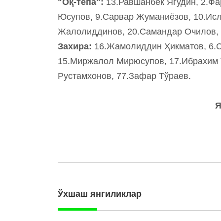
"Оқ-тепа":
13.Равшанбек Ягудин, 2.Фа
Юсупов, 9.Сарвар Жуманиёзов, 10.Исл
Жалолиддинов, 20.Самандар Очилов, 
Захира:
16.Жамолиддин Ҳикматов, 6.С
15.Миржалол Мирюсупов, 17.Ибрахим 
Рустамхонов, 77.Зафар Тўраев.
Ўхшаш янгиликлар