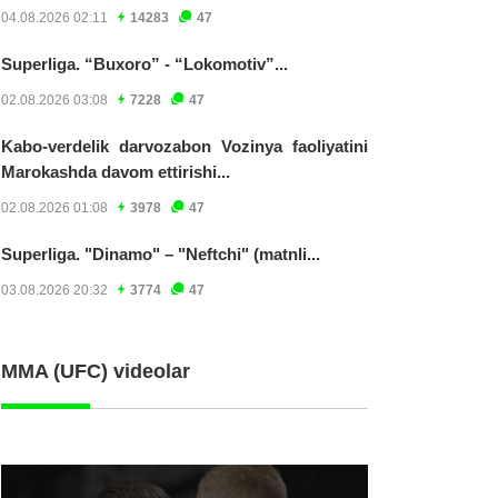
04.08.2026 02:11
14283
47
Superliga. “Buxoro” - “Lokomotiv”...
02.08.2026 03:08
7228
47
Kabo-verdelik darvozabon Vozinya faoliyatini
Marokashda davom ettirishi...
02.08.2026 01:08
3978
47
Superliga. "Dinamo" – "Neftchi" (matnli...
03.08.2026 20:32
3774
47
MMA (UFC) videolar