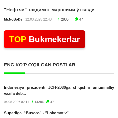
"Нефтчи" тақдимот маросими ўтказди
Mr.NoBoDy
12.03.2025 22:48
2835
47
TOP
Bukmekerlar
ENG KO'P O'QILGAN POSTLAR
Indoneziya prezidenti JCH-2030ga chiqishni umummilliy
vazifa deb...
04.08.2026 02:11
14286
47
Superliga. “Buxoro” - “Lokomotiv”...