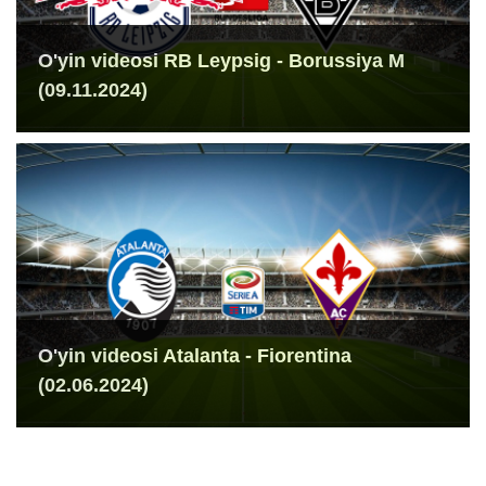
O'yin videosi RB Leypsig - Borussiya M
(09.11.2024)
O'yin videosi Atalanta - Fiorentina
(02.06.2024)