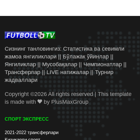
Сизнинг танловингиз: Статистика ва севимли
жамоа янгиликлари || Бўлажак ўйинлар ||
Янгиликлар || Мусобақалар || Чемпионатлар ||
Трансферлар || LIVE натижалар || Турнир
жадваллари
Copyright ©
2026 All rights reserved | This template
is made with
by
PlusMaxGroup
СПОРТ ЭКСПРЕСС
2021-2022 трансферлари
Қизиқарли спорт