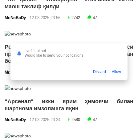
маош таклиф қилди
Mr.NoBoDy
12.03.2025 23:56
2742
47
Роналду Бразилия футбол конфедерацияси
livefutbol.net
президенти лавозимига номзодини қўйишдан
Would like to send you notifications
бош тортди
Discard
Allow
Mr.NoBoDy
12.03.2025 23:55
2706
47
"Арсенал" икки ярим ҳимоячи билан
шартнома имзолашга яқин
Mr.NoBoDy
12.03.2025 23:24
2580
47