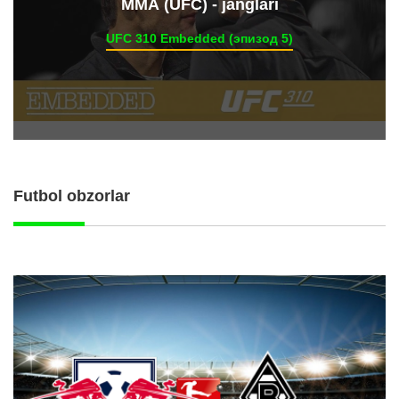
ММА (UFC) - janglari
UFC 310 Embedded (эпизод 5)
Futbol obzorlar