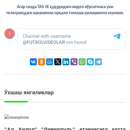
Агар сизда TAS-IX ҳудудидаги видео кўрсатмаса уни
телеграмдаги каналимиз орқали томоша қилишингиз мумкин.
Ўхшаш янгиликлар
"Ал Ҳилол" "Ливерпуль" етакчисига катта