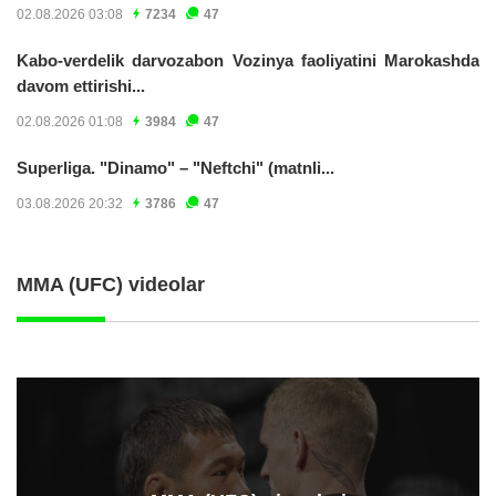
02.08.2026 03:08
7234
47
Kabo-verdelik darvozabon Vozinya faoliyatini Marokashda
davom ettirishi...
02.08.2026 01:08
3984
47
Superliga. "Dinamo" – "Neftchi" (matnli...
03.08.2026 20:32
3786
47
MMA (UFC) videolar