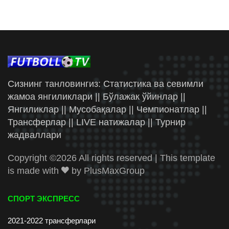
Сизнинг танловингиз: Статистика ва севимли
жамоа янгиликлари || Бўлажак ўйинлар ||
Янгиликлар || Мусобақалар || Чемпионатлар ||
Трансферлар || LIVE натижалар || Турнир
жадваллари
Copyright ©
2026 All rights reserved | This template
is made with
by
PlusMaxGroup
СПОРТ ЭКСПРЕСС
2021-2022 трансферлари