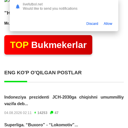
livefutbol.net
Would like to send you notifications
"Нефтчи" тақдимот маросими ўтказди
Mr.NoBoDy
12.03.2025 22:48
2820
47
Discard
Allow
TOP
Bukmekerlar
ENG KO'P O'QILGAN POSTLAR
Indoneziya prezidenti JCH-2030ga chiqishni umummilliy
vazifa deb...
04.08.2026 02:11
14253
47
Superliga. “Buxoro” - “Lokomotiv”...