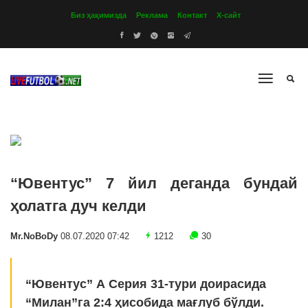
Биз ҳақимизда
Реклама
Контакт
Х-сайт
“Ювентус” 7 йил деганда бундай
ҳолатга дуч келди
Mr.NoBoDy
08.07.2020 07:42
1212
30
“Ювентус” А Cерия 31-тури доирасида
“Милан”га 2:4 ҳисобида мағлуб бўлди.