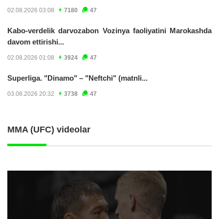
02.08.2026 03:08
7180
47
Kabo-verdelik darvozabon Vozinya faoliyatini Marokashda
davom ettirishi...
02.08.2026 01:08
3924
47
Superliga. "Dinamo" – "Neftchi" (matnli...
03.08.2026 20:32
3738
47
MMA (UFC) videolar