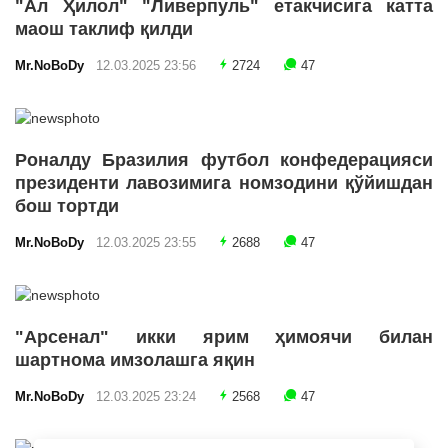
"Ал Ҳилол" "Ливерпуль" етакчисига катта
маош таклиф қилди
Mr.NoBoDy
12.03.2025 23:56
2724
47
Роналду Бразилия футбол конфедерацияси
президенти лавозимига номзодини қўйишдан
бош тортди
Mr.NoBoDy
12.03.2025 23:55
2688
47
"Арсенал" икки ярим ҳимоячи билан
шартнома имзолашга яқин
Mr.NoBoDy
12.03.2025 23:24
2568
47