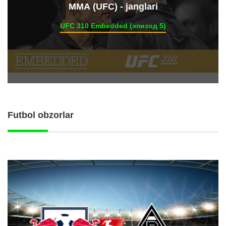
ММА (UFC) - janglari
UFC 310 Embedded (эпизод 5)
Futbol obzorlar