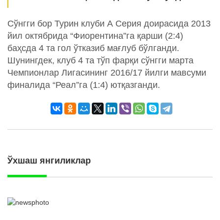
Сўнгги бор Турин клуби А Cерия доирасида 2013
йил октябрида “Фиорентина”га қарши (2:4)
баҳсда 4 та гол ўтказиб мағлуб бўлганди.
Шунингдек, клуб 4 та тўп фарқи сўнгги марта
Чемпионлар Лигасининг 2016/17 йилги мавсуми
финалида “Реал”га (1:4) ютқазганди.
Ўхшаш янгиликлар