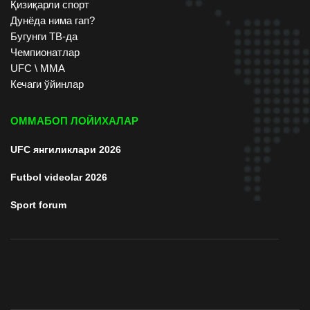
Қизиқарли спорт
Дунёда нима гап?
Бугунги ТВ-да
Чемпионатлар
UFC \ ММА
Кечаги ўйинлар
ОММАБОП ЛОЙИХАЛАР
UFC янгиликлари 2026
Futbol videolar 2026
Sport forum