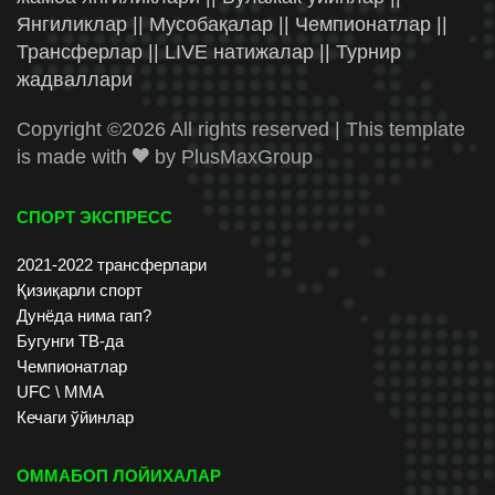
Янгиликлар || Мусобақалар || Чемпионатлар ||
Трансферлар || LIVE натижалар || Турнир
жадваллари
Copyright ©
2026 All rights reserved | This template
is made with
by
PlusMaxGroup
СПОРТ ЭКСПРЕСС
2021-2022 трансферлари
Қизиқарли спорт
Дунёда нима гап?
Бугунги ТВ-да
Чемпионатлар
UFC \ ММА
Кечаги ўйинлар
ОММАБОП ЛОЙИХАЛАР