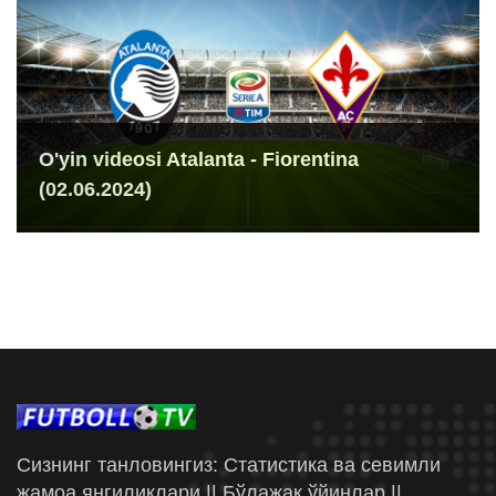
O'yin videosi Atalanta - Fiorentina
(02.06.2024)
Сизнинг танловингиз: Статистика ва севимли
жамоа янгиликлари || Бўлажак ўйинлар ||