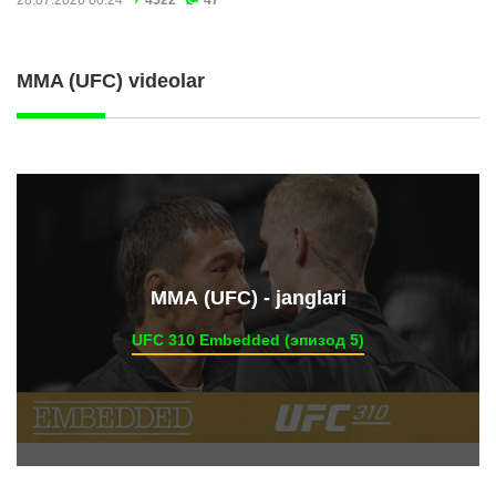
MMA (UFC) videolar
ММА (UFC) - janglari
UFC 310 Embedded (эпизод 5)