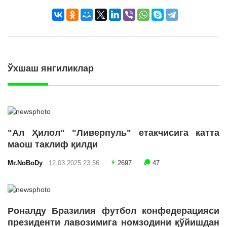
Ўхшаш янгиликлар
"Ал Ҳилол" "Ливерпуль" етакчисига катта
маош таклиф қилди
Mr.NoBoDy
12.03.2025 23:56
2697
47
Роналду Бразилия футбол конфедерацияси
президенти лавозимига номзодини қўйишдан