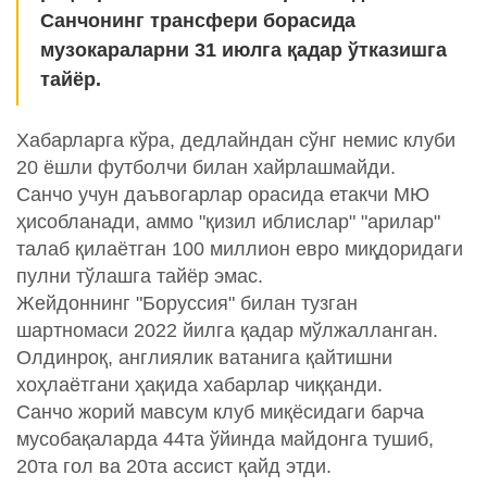
Санчонинг трансфери борасида
музокараларни 31 июлга қадар ўтказишга
тайёр.
Хабарларга кўра, дедлайндан сўнг немис клуби
20 ёшли футболчи билан хайрлашмайди.
Санчо учун даъвогарлар орасида етакчи МЮ
ҳисобланади, аммо "қизил иблислар" "арилар"
талаб қилаётган 100 миллион евро миқдоридаги
пулни тўлашга тайёр эмас.
Жейдоннинг "Боруссия" билан тузган
шартномаси 2022 йилга қадар мўлжалланган.
Олдинроқ, англиялик ватанига қайтишни
хоҳлаётгани ҳақида хабарлар чиққанди.
Санчо жорий мавсум клуб миқёсидаги барча
мусобақаларда 44та ўйинда майдонга тушиб,
20та гол ва 20та ассист қайд этди.