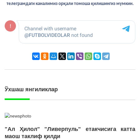
телеграмдаги каналимиз орқали томоша қилишингиз мумкин.
Ўхшаш янгиликлар
"Ал Ҳилол" "Ливерпуль" етакчисига катта
маош таклиф қилди