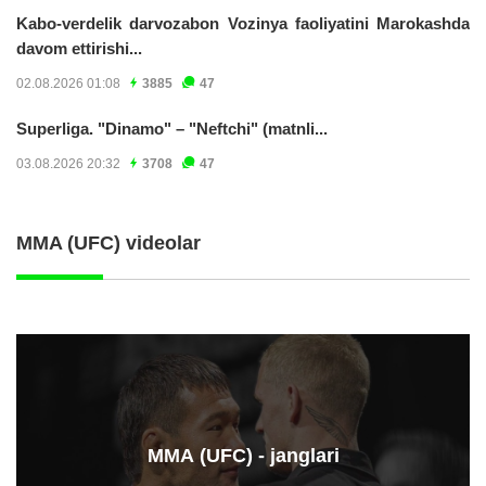
Kabo-verdelik darvozabon Vozinya faoliyatini Marokashda
davom ettirishi...
02.08.2026 01:08
3885
47
Superliga. "Dinamo" – "Neftchi" (matnli...
03.08.2026 20:32
3708
47
MMA (UFC) videolar
ММА (UFC) - janglari