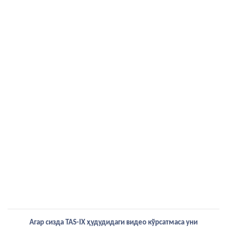
Агар сизда TAS-IX ҳудудидаги видео кўрсатмаса уни