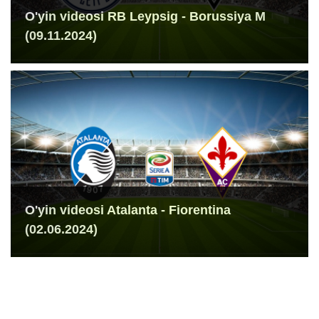
O'yin videosi RB Leypsig - Borussiya M
(09.11.2024)
O'yin videosi Atalanta - Fiorentina
(02.06.2024)