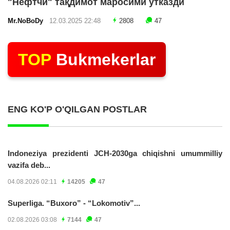
"Нефтчи" тақдимот маросими ўтказди
Mr.NoBoDy
12.03.2025 22:48
2808
47
TOP
Bukmekerlar
ENG KO'P O'QILGAN POSTLAR
Indoneziya prezidenti JCH-2030ga chiqishni umummilliy
vazifa deb...
04.08.2026 02:11
14205
47
Superliga. “Buxoro” - “Lokomotiv”...
02.08.2026 03:08
7144
47