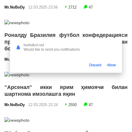
Mr.NoBoDy
12.03.2025 23:56
2712
47
Роналду Бразилия футбол конфедерацияси
президенти лавозимига номзодини қўйишдан
livefutbol.net
бош тортди
Would like to send you notifications
Mr.NoBoDy
12.03.2025 23:55
2670
47
Discard
Allow
"Арсенал" икки ярим ҳимоячи билан
шартнома имзолашга яқин
Mr.NoBoDy
12.03.2025 23:24
2550
47