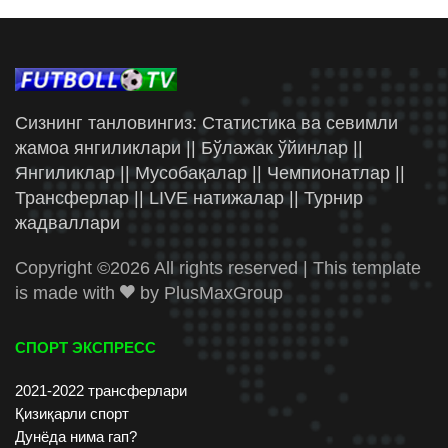
Сизнинг танловингиз: Статистика ва севимли
жамоа янгиликлари || Бўлажак ўйинлар ||
Янгиликлар || Мусобақалар || Чемпионатлар ||
Трансферлар || LIVE натижалар || Турнир
жадваллари
Copyright ©
2026 All rights reserved | This template
is made with
by
PlusMaxGroup
СПОРТ ЭКСПРЕСС
2021-2022 трансферлари
Қизиқарли спорт
Дунёда нима гап?