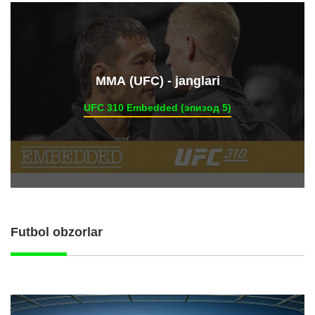
ММА (UFC) - janglari
UFC 310 Embedded (эпизод 5)
Futbol obzorlar