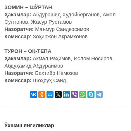
ЗОМИН – ШЎРТАН
Ҳакамлар:
Абдурашид Худойберганов, Амал
Султонов, Жасур Рустамов
Назоратчи:
Маъмур Саидқосимов
Комиссар
: Зоҳиржон Акрамхонов
ТУРОН – ОҚ-ТЕПА
Ҳакамлар:
Акмал Раҳимов, Ислом Носиров,
Абдуҳамид Абдураимов
Назоратчи:
Бахтиёр Намозов
Комиссар:
Шоҳруҳ Саид.
Ўхшаш янгиликлар