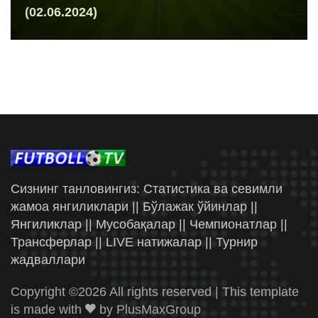
(02.06.2024)
Сизнинг танловингиз: Статистика ва севимли
жамоа янгиликлари || Бўлажак ўйинлар ||
Янгиликлар || Мусобақалар || Чемпионатлар ||
Трансферлар || LIVE натижалар || Турнир
жадваллари
Copyright ©
2026 All rights reserved | This template
is made with
by
PlusMaxGroup