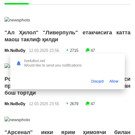
"Ал Ҳилол" "Ливерпуль" етакчисига катта
маош таклиф қилди
Mr.NoBoDy
12.03.2025 23:56
2715
47
livefutbol.net
Would like to send you notifications
Роналду Бразилия футбол конфедерацияси
Discard
Allow
президенти лавозимига номзодини қўйишдан
бош тортди
Mr.NoBoDy
12.03.2025 23:55
2679
47
"Арсенал" икки ярим ҳимоячи билан