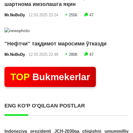
шартнома имзолашга яқин
Mr.NoBoDy
12.03.2025 23:24
2556
47
"Нефтчи" тақдимот маросими ўтказди
Mr.NoBoDy
12.03.2025 22:48
2808
47
TOP
Bukmekerlar
ENG KO'P O'QILGAN POSTLAR
Indoneziya prezidenti JCH-2030ga chiqishni umummilliy