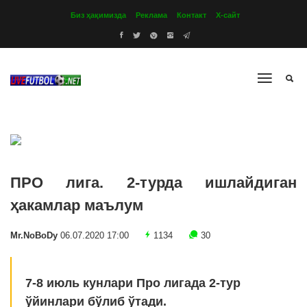
Биз ҳақимизда
Реклама
Контакт
Х-сайт
ПРО лига. 2-турда ишлайдиган
ҳакамлар маълум
Mr.NoBoDy
06.07.2020 17:00
1134
30
7-8 июль кунлари Про лигада 2-тур
ўйинлари бўлиб ўтади.