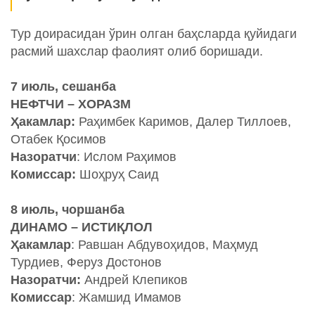
Тур доирасидан ўрин олган баҳсларда қуйидаги
расмий шахслар фаолият олиб боришади.
7 июль, сешанба
НЕФТЧИ – ХОРАЗМ
Ҳакамлар:
Раҳимбек Каримов, Далер Тиллоев,
Отабек Қосимов
Назоратчи
: Ислом Раҳимов
Комиссар:
Шоҳруҳ Саид
8 июль, чоршанба
ДИНАМО – ИСТИҚЛОЛ
Ҳакамлар
: Равшан Абдувоҳидов, Маҳмуд
Турдиев, Феруз Достонов
Назоратчи:
Андрей Клепиков
Комиссар
: Жамшид Имамов