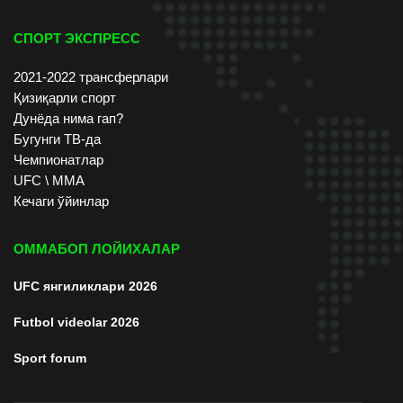
СПОРТ ЭКСПРЕСС
2021-2022 трансферлари
Қизиқарли спорт
Дунёда нима гап?
Бугунги ТВ-да
Чемпионатлар
UFC \ ММА
Кечаги ўйинлар
ОММАБОП ЛОЙИХАЛАР
UFC янгиликлари 2026
Futbol videolar 2026
Sport forum