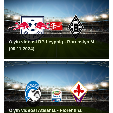
O'yin videosi RB Leypsig - Borussiya M
(09.11.2024)
O'yin videosi Atalanta - Fiorentina