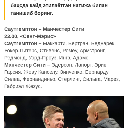
баҳсда қайд этилаётган натижа билан
танишиб боринг.
Саутгемптон – Манчестер Сити
23.00, «Сент-Мэрис»
Саутгемптон –
Маккарти, Бертран, Беднарек,
Уокер-Питерс, Стивенс, Ромеу, Армстронг,
Редмонд, Уорд-Проуз, Ингз, Адамс.
Манчестер Сити –
Эдерсон, Лапорт, Эрик
Гарсия, Жоау Канселу, Зинченко, Бернарду
Силва, Фернандиньо, Стерлинг, Сильва, Марез,
Габриэл Жезус.