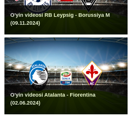
O'yin videosi RB Leypsig - Borussiya M
(09.11.2024)
O'yin videosi Atalanta - Fiorentina
(02.06.2024)