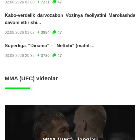
02.08.2026 03:08
7231
47
Kabo-verdelik darvozabon Vozinya faoliyatini Marokashda
davom ettirishi...
02.08.2026 01:08
3984
47
Superliga. "Dinamo" – "Neftchi" (matnli...
03.08.2026 20:32
3780
47
MMA (UFC) videolar
ММА (UFC) - janglari