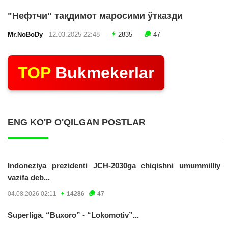
"Нефтчи" тақдимот маросими ўтказди
Mr.NoBoDy
12.03.2025 22:48
2835
47
TOP
Bukmekerlar
ENG KO'P O'QILGAN POSTLAR
Indoneziya prezidenti JCH-2030ga chiqishni umummilliy
vazifa deb...
04.08.2026 02:11
14286
47
Superliga. “Buxoro” - “Lokomotiv”...