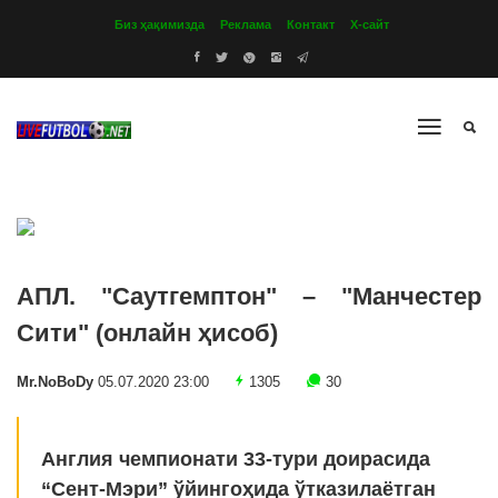
Биз ҳақимизда
Реклама
Контакт
Х-сайт
АПЛ. "Саутгемптон" – "Манчестер
Сити" (онлайн ҳисоб)
Mr.NoBoDy
05.07.2020 23:00
1305
30
Англия чемпионати 33-тури доирасида
“Сент-Мэри” ўйингоҳида ўтказилаётган