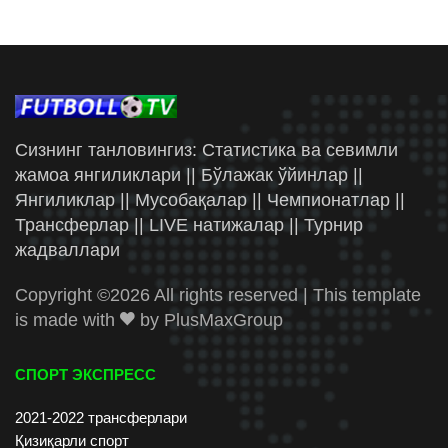
Сизнинг танловингиз: Статистика ва севимли
жамоа янгиликлари || Бўлажак ўйинлар ||
Янгиликлар || Мусобақалар || Чемпионатлар ||
Трансферлар || LIVE натижалар || Турнир
жадваллари
Copyright ©
2026 All rights reserved | This template
is made with
by
PlusMaxGroup
СПОРТ ЭКСПРЕСС
2021-2022 трансферлари
Қизиқарли спорт