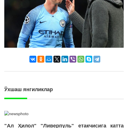
Ўхшаш янгиликлар
"Ал Ҳилол" "Ливерпуль" етакчисига катта