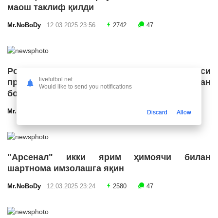
маош таклиф қилди
Mr.NoBoDy
12.03.2025 23:56
2742
47
Роналду Бразилия футбол конфедерацияси
livefutbol.net
президенти лавозимига номзодини қўйишдан
Would like to send you notifications
бош тортди
Mr.NoBoDy
12.03.2025 23:55
2706
47
Discard
Allow
"Арсенал" икки ярим ҳимоячи билан
шартнома имзолашга яқин
Mr.NoBoDy
12.03.2025 23:24
2580
47