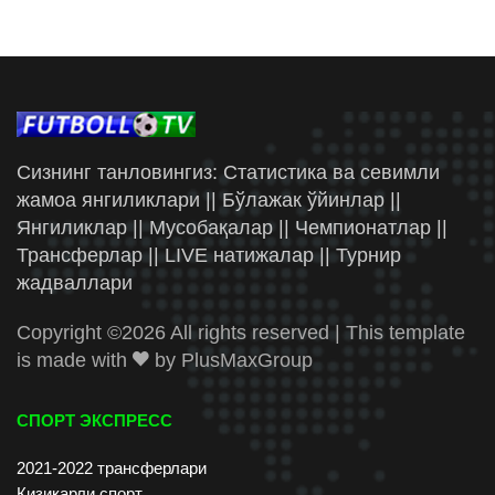
Сизнинг танловингиз: Статистика ва севимли
жамоа янгиликлари || Бўлажак ўйинлар ||
Янгиликлар || Мусобақалар || Чемпионатлар ||
Трансферлар || LIVE натижалар || Турнир
жадваллари
Copyright ©
2026 All rights reserved | This template
is made with
by
PlusMaxGroup
СПОРТ ЭКСПРЕСС
2021-2022 трансферлари
Қизиқарли спорт