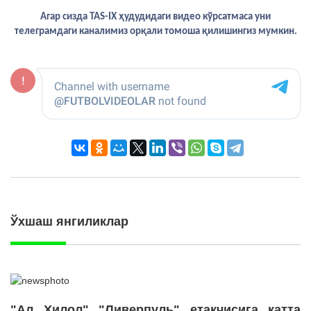
Агар сизда TAS-IX ҳудудидаги видео кўрсатмаса уни
телеграмдаги каналимиз орқали томоша қилишингиз мумкин.
Ўхшаш янгиликлар
"Ал Ҳилол" "Ливерпуль" етакчисига катта