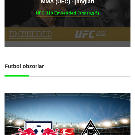
ММА (UFC) - janglari
UFC 310 Embedded (эпизод 5)
Futbol obzorlar