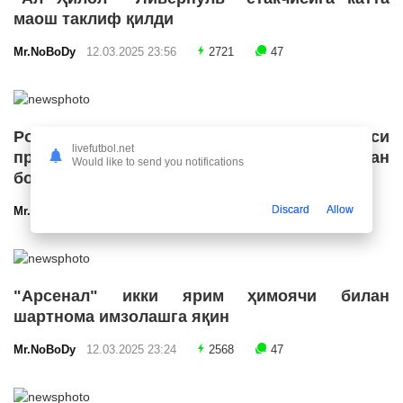
маош таклиф қилди
Mr.NoBoDy
12.03.2025 23:56
2721
47
Роналду Бразилия футбол конфедерацияси
livefutbol.net
президенти лавозимига номзодини қўйишдан
Would like to send you notifications
бош тортди
Discard
Allow
Mr.NoBoDy
12.03.2025 23:55
2685
47
"Арсенал" икки ярим ҳимоячи билан
шартнома имзолашга яқин
Mr.NoBoDy
12.03.2025 23:24
2568
47