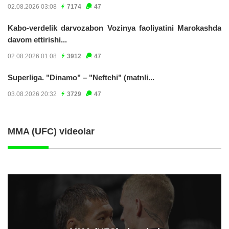
02.08.2026 03:08
7174
47
Kabo-verdelik darvozabon Vozinya faoliyatini Marokashda
davom ettirishi...
02.08.2026 01:08
3912
47
Superliga. "Dinamo" – "Neftchi" (matnli...
03.08.2026 20:32
3729
47
MMA (UFC) videolar