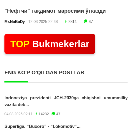
"Нефтчи" тақдимот маросими ўтказди
Mr.NoBoDy
12.03.2025 22:48
2814
47
TOP
Bukmekerlar
ENG KO'P O'QILGAN POSTLAR
Indoneziya prezidenti JCH-2030ga chiqishni umummilliy
vazifa deb...
04.08.2026 02:11
14232
47
Superliga. “Buxoro” - “Lokomotiv”...