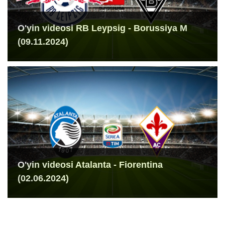
O'yin videosi RB Leypsig - Borussiya M
(09.11.2024)
O'yin videosi Atalanta - Fiorentina
(02.06.2024)