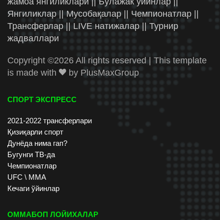
жамоа янгиликлари || Бўлажак ўйинлар ||
Янгиликлар || Мусобақалар || Чемпионатлар ||
Трансферлар || LIVE натижалар || Турнир
жадваллари
Copyright ©
2026 All rights reserved | This template
is made with
by
PlusMaxGroup
СПОРТ ЭКСПРЕСС
2021-2022 трансферлари
Қизиқарли спорт
Дунёда нима гап?
Бугунги ТВ-да
Чемпионатлар
UFC \ ММА
Кечаги ўйинлар
ОММАБОП ЛОЙИХАЛАР