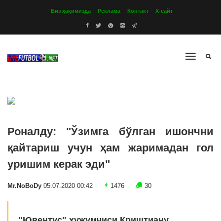
Биз ҳақимизда
Реклама
Контакт
Х-сайт
Роналду: "Ўзимга бўлган ишончни
қайтариш учун ҳам жаримадан гол
уришим керак эди"
Mr.NoBoDy
05.07.2020 00:42
1476
30
"Ювентус" ҳужумчиси Криштиану