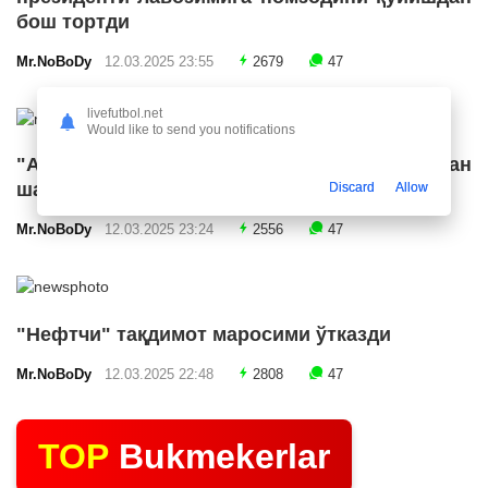
бош тортди
Mr.NoBoDy
12.03.2025 23:55
2679
47
livefutbol.net
Would like to send you notifications
"Арсенал" икки ярим ҳимоячи билан
шартнома имзолашга яқин
Discard
Allow
Mr.NoBoDy
12.03.2025 23:24
2556
47
"Нефтчи" тақдимот маросими ўтказди
Mr.NoBoDy
12.03.2025 22:48
2808
47
TOP
Bukmekerlar