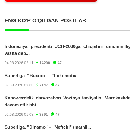
ENG KO'P O'QILGAN POSTLAR
Indoneziya prezidenti JCH-2030ga chiqishni umummilliy
vazifa deb...
04.08.2026 02:11
14208
47
Superliga. “Buxoro” - “Lokomotiv”...
02.08.2026 03:08
7147
47
Kabo-verdelik darvozabon Vozinya faoliyatini Marokashda
davom ettirishi...
02.08.2026 01:08
3891
47
Superliga. "Dinamo" – "Neftchi" (matnli...