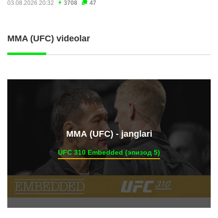
03.08.2026 20:32
3708
47
MMA (UFC) videolar
ММА (UFC) - janglari
UFC 310 Embedded (эпизод 5)