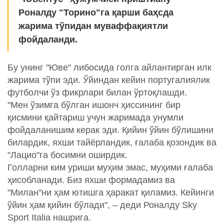
Роналду "Торино"га қарши баҳсда
жарима тўпидан муваффақиятли
фойдаланди.
Бу унинг "Юве" либосида голга айлантирган илк
жарима тўпи эди. Ўйиндан кейин португалиялик
футболчи ўз фикрлари билан ўртоқлашди.
"Мен ўзимга бўлган ишонч ҳиссининг бир
қисмини қайтариш учун жаримада унумли
фойдаланишим керак эди. Қийин ўйин бўлишини
билардик, яхши тайёрландик, ғалаба қозондик ва
"Лацио"га босимни оширдик.
Голларни ким уриши муҳим эмас, муҳими ғалаба
ҳисобланади. Биз яхши формадамиз ва
"Милан"ни ҳам ютишга ҳаракат қиламиз. Кейинги
ўйин ҳам қийин бўлади", – деди Роналду Sky
Sport Italia нашрига.