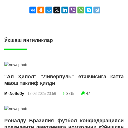
Ўхшаш янгиликлар
"Ал Ҳилол" "Ливерпуль" етакчисига катта
маош таклиф қилди
Mr.NoBoDy
12.03.2025 23:56
2715
47
Роналду Бразилия футбол конфедерацияси
президенти лавозимига номзодини қўйишдан