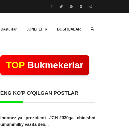
 Dasturlar
JONLI EFIR
BOSHQALAR
TOP
Bukmekerlar
ENG KO'P O'QILGAN POSTLAR
Indoneziya prezidenti JCH-2030ga chiqishni
umummilliy vazifa deb...