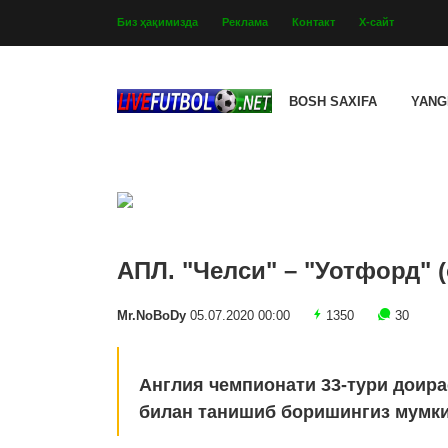
Биз ҳақимизда
Реклама
Контакт
Х-сайт
BOSH SAXIFA
YANG
АПЛ. "Челси" – "Уотфорд" 
Mr.NoBoDy
05.07.2020 00:00
1350
30
Англия чемпионати 33-тури доира
билан танишиб боришингиз мумки