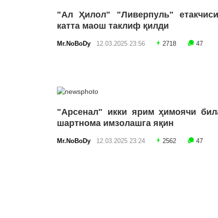
"Ал Ҳилол" "Ливерпуль" етакчиси
катта маош таклиф қилди
Mr.NoBoDy
12.03.2025 23:56
2718
47
"Арсенал" икки ярим ҳимоячи бил
шартнома имзолашга яқин
Mr.NoBoDy
12.03.2025 23:24
2562
47