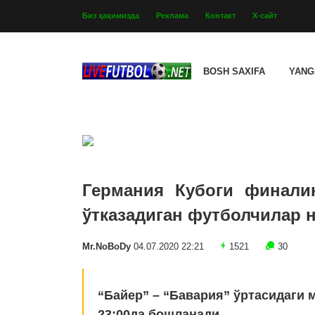
Биз ҳақимизда
Реклама
Контакт
Х-сайт
BOSH SAXIFA
YANG
Германия Кубоги финали
ўтказадиган футболчилар 
Mr.NoBoDy
04.07.2020 22:21
1521
30
“Байер” – “Бавария” ўртасидаги 
23:00да бошланади.