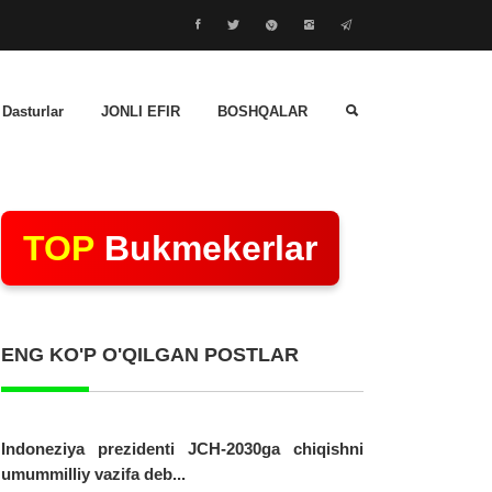
 Dasturlar
JONLI EFIR
BOSHQALAR
TOP
Bukmekerlar
ENG KO'P O'QILGAN POSTLAR
Indoneziya prezidenti JCH-2030ga chiqishni
umummilliy vazifa deb...