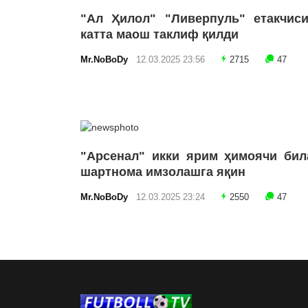
"Ал Ҳилол" "Ливерпуль" етакчиси
катта маош таклиф қилди
Mr.NoBoDy
12.03.2025 23:56
2715
47
"Арсенал" икки ярим ҳимоячи бил
шартнома имзолашга яқин
Mr.NoBoDy
12.03.2025 23:24
2550
47