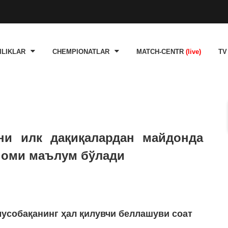
ILIKLAR
CHEMPIONATLAR
MATCH-CENTR
(live)
TV
ни илк дақиқалардан майдонда
номи маълум бўлади
мусобақанинг ҳал қилувчи беллашуви соат