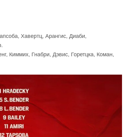
апсоба, Хавертц, Арангис, Диаби,
.
нг, Киммих, Гнабри, Дэвис, Горетцка, Коман,