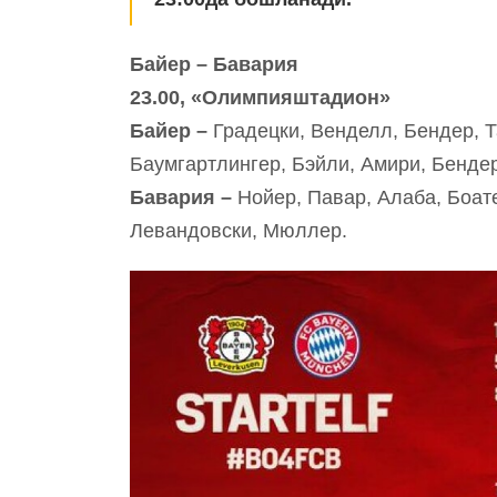
Байер – Бавария
23.00, «Олимпияштадион»
Байер –
Градецки, Венделл, Бендер, Т
Баумгартлингер, Бэйли, Амири, Бендер
Бавария –
Нойер, Павар, Алаба, Боате
Левандовски, Мюллер.