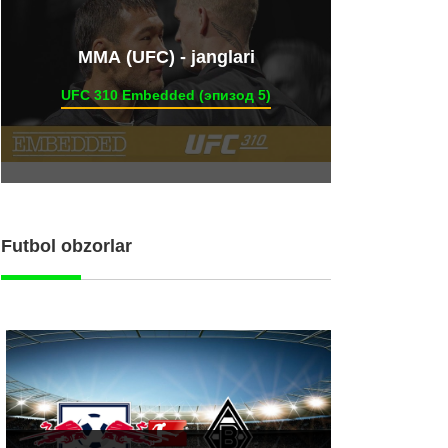
ММА (UFC) - janglari
UFC 310 Embedded (эпизод 5)
Futbol obzorlar