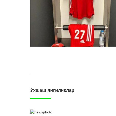
Ўхшаш янгиликлар