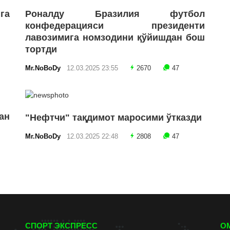
га
Роналду Бразилия футбол
конфедерацияси президенти
лавозимига номзодини қўйишдан бош
тортди
Mr.NoBoDy
12.03.2025 23:55
2670
47
ан
"Нефтчи" тақдимот маросими ўтказди
Mr.NoBoDy
12.03.2025 22:48
2808
47
СПОРТ ЭКСПРЕСС
О