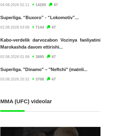
04.08.2026 02:11
14205
47
Superliga. “Buxoro” - “Lokomotiv”...
02.08.2026 03:08
7144
47
Kabo-verdelik darvozabon Vozinya faoliyatini
Marokashda davom ettirishi...
02.08.2026 01:08
3885
47
Superliga. "Dinamo" – "Neftchi" (matnli...
03.08.2026 20:32
3708
47
MMA (UFC) videolar