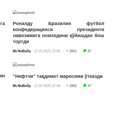
га
Роналду Бразилия футбол
конфедерацияси президенти
лавозимига номзодини қўйишдан бош
тортди
Mr.NoBoDy
12.03.2025 23:55
2661
47
ан
"Нефтчи" тақдимот маросими ўтказди
Mr.NoBoDy
12.03.2025 22:48
2802
47