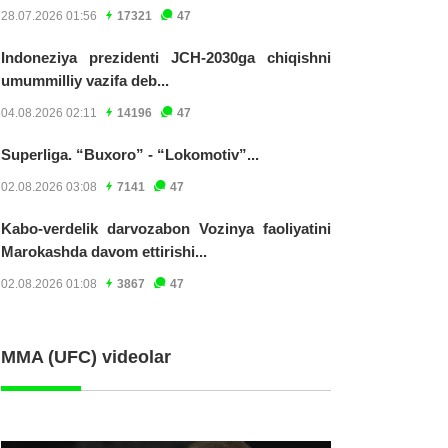
28.07.2026 01:56
17321
47
Indoneziya prezidenti JCH-2030ga chiqishni
umummilliy vazifa deb...
04.08.2026 02:11
14196
47
Superliga. “Buxoro” - “Lokomotiv”...
02.08.2026 03:08
7141
47
Kabo-verdelik darvozabon Vozinya faoliyatini
Marokashda davom ettirishi...
02.08.2026 01:08
3867
47
MMA (UFC) videolar