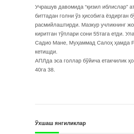
Учрашув давомида “қизил иблислар” 
биттадан голни ўз ҳисобига ёздирган 
расмийлаштирди. Мазкур учликнинг ж
киритган тўплари сони 55тага етди. Ул
Садио Мане, Муҳаммад Салоҳ ҳамда Р
кетишди.
АПЛда эса голлар бўйича етакчилик ҳ
40га 38.
Ўхшаш янгиликлар