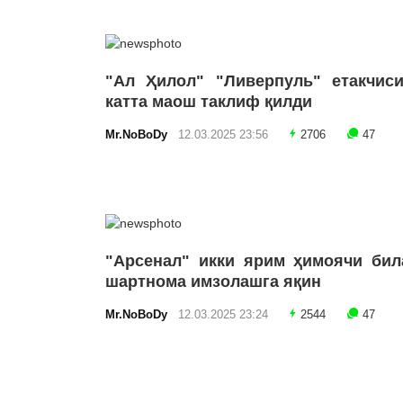
"Ал Ҳилол" "Ливерпуль" етакчиси
катта маош таклиф қилди
Mr.NoBoDy
12.03.2025 23:56
2706
47
"Арсенал" икки ярим ҳимоячи бил
шартнома имзолашга яқин
Mr.NoBoDy
12.03.2025 23:24
2544
47