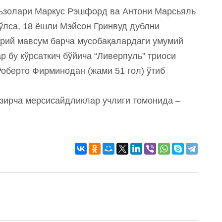
аъзолари Маркус Рэшфорд ва Антони Марсьяль
бўлса, 18 ёшли Мэйсон Гринвуд дублни
орий мавсум барча мусобақалардаги умумий
ар бу кўрсаткич бўйича “Ливерпуль” триоси
оберто Фирминодан (жами 51 гол) ўтиб
озирча мерсисайдликлар учлиги томонида –