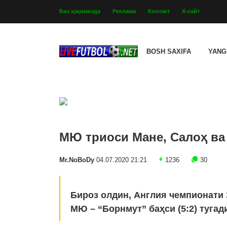
Биз ҳақимизда
Реклама
Контакт
Х-сайт
BOSH SAXIFA
YANG
МЮ триоси Мане, Салоҳ ва
Mr.NoBoDy
04.07.2020 21:21
1236
30
Бироз олдин, Англия чемпионати 
МЮ – “Борнмут” баҳси (5:2) тугад