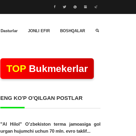
 Dasturlar
JONLI EFIR
BOSHQALAR
TOP
Bukmekerlar
ENG KO'P O'QILGAN POSTLAR
"Al Hilol" O'zbekiston terma jamoasiga gol
urgan hujumchi uchun 70 mln. evro taklif...