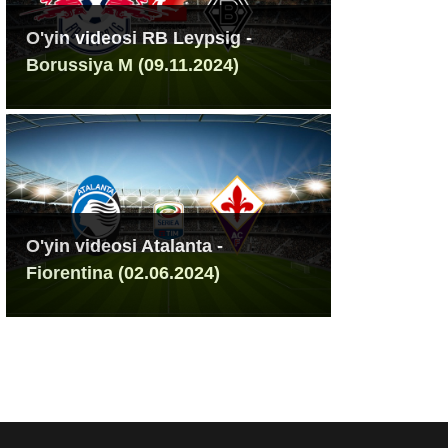
O'yin videosi RB Leypsig -
Borussiya M (09.11.2024)
O'yin videosi Atalanta -
Fiorentina (02.06.2024)