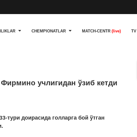
ILIKLAR
CHEMPIONATLAR
MATCH-CENTR
(live)
TV
 Фирмино учлигидан ўзиб кетди
33-тури доирасида голларга бой ўтган
и.