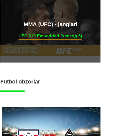
ММА (UFC) - janglari
UFC 310 Embedded (эпизод 5)
Futbol obzorlar