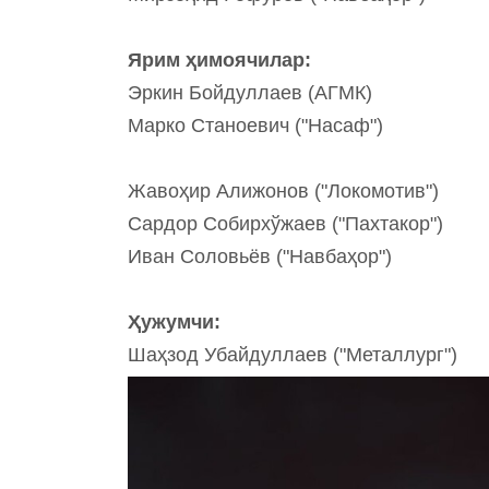
Ярим ҳимоячилар:
Эркин Бойдуллаев (АГМК)
Марко Станоевич ("Насаф")
Жавоҳир Алижонов ("Локомотив")
Сардор Собирхўжаев ("Пахтакор")
Иван Соловьёв ("Навбаҳор")
Ҳужумчи:
Шаҳзод Убайдуллаев ("Металлург")