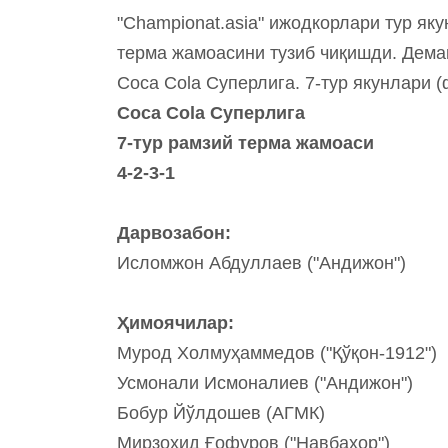
"Championat.asia" ижодкорлари тур яку
терма жамоасини тузиб чиқишди. Демак
Coca Cola Суперлига. 7-тур якунлари 
Coca Cola Суперлига
7-тур рамзий терма жамоаси
4-2-3-1
Дарвозабон:
Исломжон Абдуллаев ("Андижон")
Ҳимоячилар:
Мурод Холмуҳаммедов ("Қўқон-1912")
Усмонали Исмоналиев ("Андижон")
Бобур Йўлдошев (АГМК)
Мирзоҳид Ғофуров ("Навбаҳор")