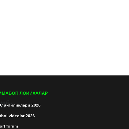
ММАБОП ЛОЙИХАЛАР
C янгиликлари 2026
tbol videolar 2026
ort forum