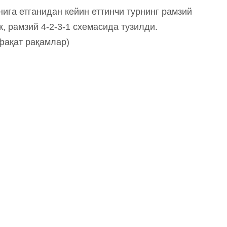
нига етганидан кейин еттинчи турнинг рамзий
, рамзий 4-2-3-1 схемасида тузилди.
(фақат рақамлар)