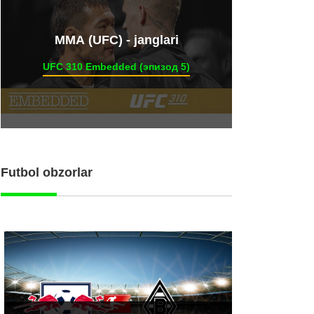
ММА (UFC) - janglari
UFC 310 Embedded (эпизод 5)
Futbol obzorlar