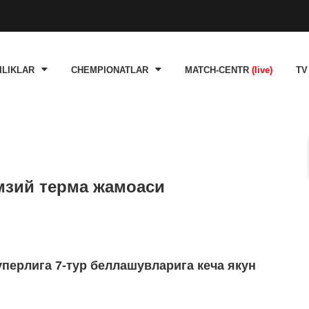
ILIKLAR
CHEMPIONATLAR
MATCH-CENTR
(live)
TV
амзий терма жамоаси
уперлига 7-тур беллашувларига кеча якун