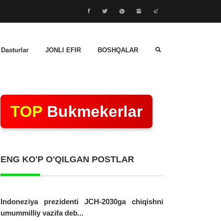
 Dasturlar
JONLI EFIR
BOSHQALAR
TOP
Bukmekerlar
ENG KO'P O'QILGAN POSTLAR
Indoneziya prezidenti JCH-2030ga chiqishni
umummilliy vazifa deb...