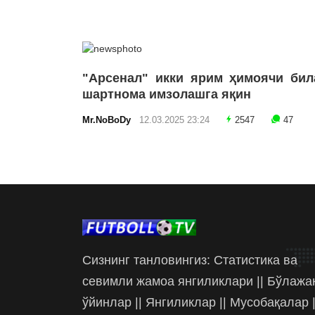
"Арсенал" икки ярим ҳимоячи бил
шартнома имзолашга яқин
Mr.NoBoDy
12.03.2025 23:24
2547
47
Сизнинг танловингиз: Статистика ва
севимли жамоа янгиликлари || Бўлажа
ўйинлар || Янгиликлар || Мусобақалар |