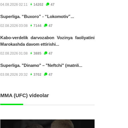
04.08.2026 02:11
14202
47
Superliga. “Buxoro” - “Lokomotiv”...
02.08.2026 03:08
7144
47
Kabo-verdelik darvozabon Vozinya faoliyatini
Marokashda davom ettirishi...
02.08.2026 01:08
3885
47
Superliga. "Dinamo" – "Neftchi" (matnli...
03.08.2026 20:32
3702
47
MMA (UFC) videolar