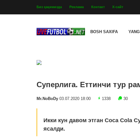
Биз ҳақимизда
Реклама
Контакт
Х-сайт
BOSH SAXIFA
YANG
Суперлига. Еттинчи тур р
Mr.NoBoDy
03.07.2020 18:00
1338
30
Икки кун давом этган Coca Cola С
ясалди.