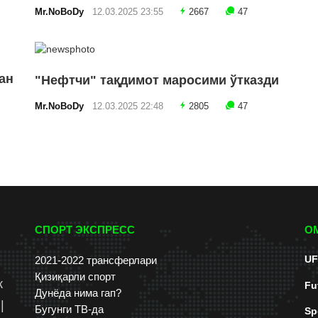
Mr.NoBoDy
12.03.2025 23:55
2667
47
ан
"Нефтчи" тақдимот маросими ўтказди
Mr.NoBoDy
12.03.2025 22:48
2805
47
СПОРТ ЭКСПРЕСС
О
UF
2021-2022 трансферлари
Қизиқарли спорт
к
Fu
Дунёда нима гап?
|
Бугунги ТВ-да
Sp