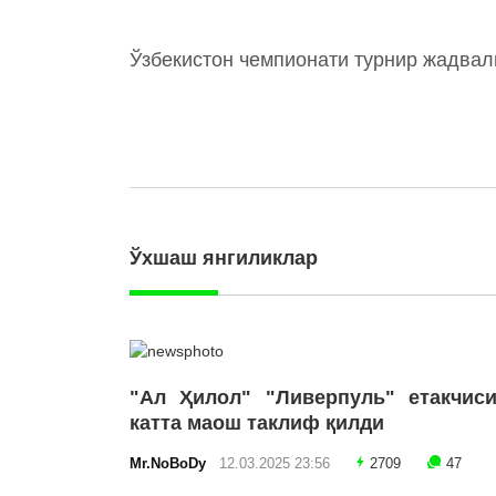
Ўзбекистон чемпионати турнир жадва
Ўхшаш янгиликлар
"Ал Ҳилол" "Ливерпуль" етакчиси
катта маош таклиф қилди
Mr.NoBoDy
12.03.2025 23:56
2709
47