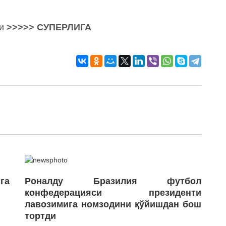
ли
>>>>>
СУПЕРЛИГА
га
Роналду Бразилия футбол
конфедерацияси президенти
лавозимига номзодини қўйишдан бош
тортди