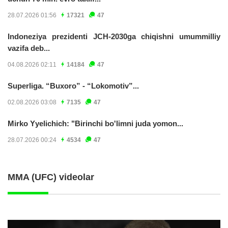
28.07.2026 01:56
17321
47
Indoneziya prezidenti JCH-2030ga chiqishni umummilliy
vazifa deb...
04.08.2026 02:11
14184
47
Superliga. “Buxoro” - “Lokomotiv”...
02.08.2026 03:08
7135
47
Mirko Yyelichich: "Birinchi bo'limni juda yomon...
28.07.2026 00:24
4534
47
MMA (UFC) videolar