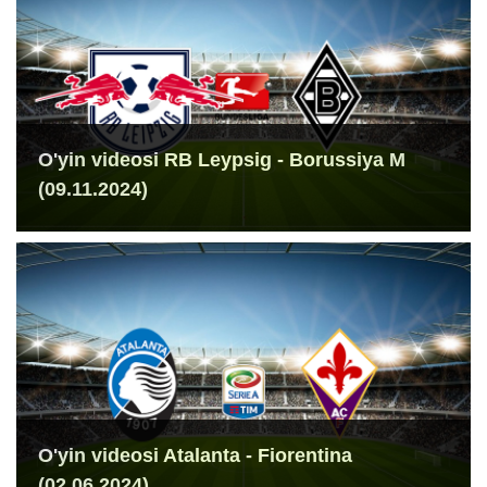
O'yin videosi RB Leypsig - Borussiya M
(09.11.2024)
O'yin videosi Atalanta - Fiorentina
(02.06.2024)