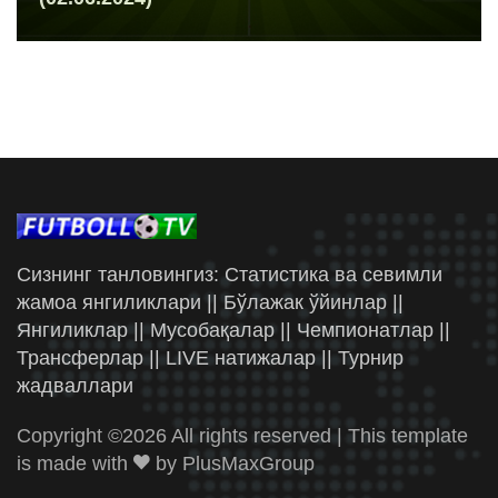
Сизнинг танловингиз: Статистика ва севимли
жамоа янгиликлари || Бўлажак ўйинлар ||
Янгиликлар || Мусобақалар || Чемпионатлар ||
Трансферлар || LIVE натижалар || Турнир
жадваллари
Copyright ©
2026 All rights reserved | This template
is made with
by
PlusMaxGroup