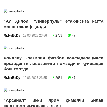
"Ал Ҳилол" "Ливерпуль" етакчисига катта
маош таклиф қилди
Mr.NoBoDy
12.03.2025 23:56
2703
47
Роналду Бразилия футбол конфедерацияси
президенти лавозимига номзодини қўйишдан
бош тортди
Mr.NoBoDy
12.03.2025 23:55
2661
47
"Арсенал" икки ярим ҳимоячи билан
шартнома имзолашга яқин