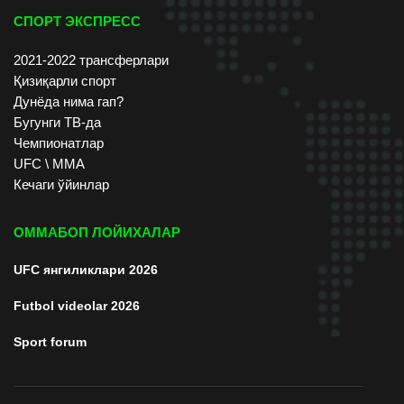
СПОРТ ЭКСПРЕСС
2021-2022 трансферлари
Қизиқарли спорт
Дунёда нима гап?
Бугунги ТВ-да
Чемпионатлар
UFC \ ММА
Кечаги ўйинлар
ОММАБОП ЛОЙИХАЛАР
UFC янгиликлари 2026
Futbol videolar 2026
Sport forum