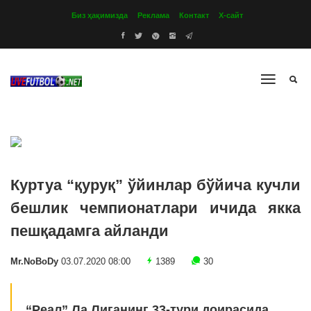
Биз ҳақимизда
Реклама
Контакт
Х-сайт
Куртуа “қуруқ” ўйинлар бўйича кучли
бешлик чемпионатлари ичида якка
пешқадамга айланди
Mr.NoBoDy
03.07.2020 08:00
1389
30
“Реал” Ла Лиганинг 33-тури доирасида