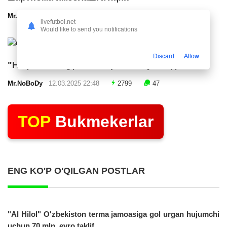
Mr.NoBoDy
12.03.2025 23:24
2541
47
livefutbol.net
Would like to send you notifications
Discard
Allow
"Нефтчи" тақдимот маросими ўтказди
Mr.NoBoDy
12.03.2025 22:48
2799
47
TOP
Bukmekerlar
ENG KO'P O'QILGAN POSTLAR
"Al Hilol" O'zbekiston terma jamoasiga gol urgan hujumchi
uchun 70 mln. evro taklif...