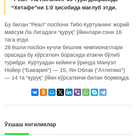
“Хетафе”ни 1:0 ҳисобида мағлуб этди.
Бу билан “Реал” посбони Тибо Куртуанинг жорий
мавсум Ла Лигадаги “қуруқ” ўйинлари сони 16
тага етди.
28 ёшли посбон кучли бешлик чемпионатлари
орасида бу кўрсаткич борасида етакчи бўлиб
турибди. Куртуадан кейинги ўринда Мануэл
Нойер (“Бавария”) — 15, Ян Облак (“Атлетико”)
— 14 та “қуруқ” ўйин кўрсаткичи билан бормоқда.
Ўхшаш янгиликлар