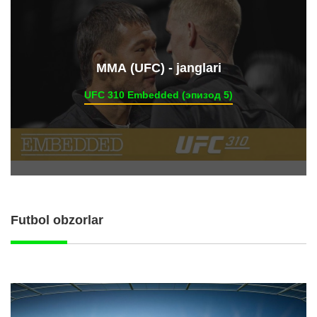
ММА (UFC) - janglari
UFC 310 Embedded (эпизод 5)
Futbol obzorlar