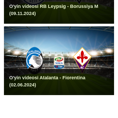
O'yin videosi RB Leypsig - Borussiya M
(09.11.2024)
O'yin videosi Atalanta - Fiorentina
(02.06.2024)