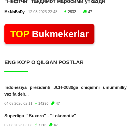
"Нефтчи" тақдимот маросими ўтказди
Mr.NoBoDy
12.03.2025 22:48
2832
47
TOP
Bukmekerlar
ENG KO'P O'QILGAN POSTLAR
Indoneziya prezidenti JCH-2030ga chiqishni umummilliy
vazifa deb...
04.08.2026 02:11
14280
47
Superliga. “Buxoro” - “Lokomotiv”...
02.08.2026 03:08
7216
47