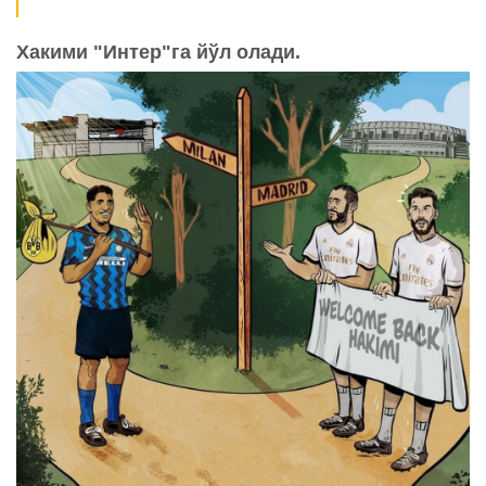
Хакими "Интер"га йўл олади.