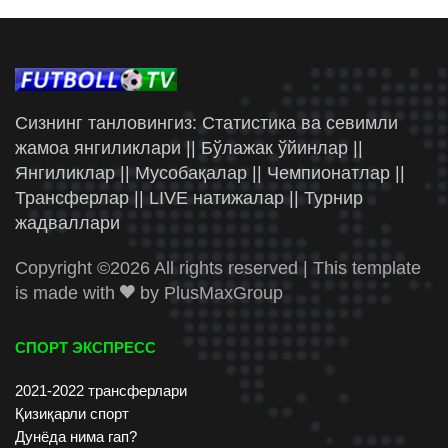
Сизнинг танловингиз: Статистика ва севимли
жамоа янгиликлари || Бўлажак ўйинлар ||
Янгиликлар || Мусобақалар || Чемпионатлар ||
Трансферлар || LIVE натижалар || Турнир
жадваллари
Copyright ©
2026 All rights reserved | This template
is made with
by
PlusMaxGroup
СПОРТ ЭКСПРЕСС
2021-2022 трансферлари
Қизиқарли спорт
Дунёда нима гап?