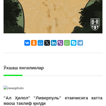
Ўхшаш янгиликлар
"Ал Ҳилол" "Ливерпуль" етакчисига катта
маош таклиф қилди