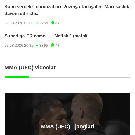
Kabo-verdelik darvozabon Vozinya faoliyatini Marokashda
davom ettirishi...
02.08.2026 01:08
3954
47
Superliga. "Dinamo" – "Neftchi" (matnli...
03.08.2026 20:32
3765
47
MMA (UFC) videolar
ММА (UFC) - janglari