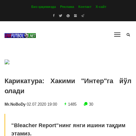
Биз ҳақимизда
Реклама
Контакт
Х-сайт
Карикатура: Хакими "Интер"га йўл
олади
Mr.NoBoDy
02.07.2020 19:00
1485
30
"Bleacher Report"нинг янги ишини тақдим
этамиз.