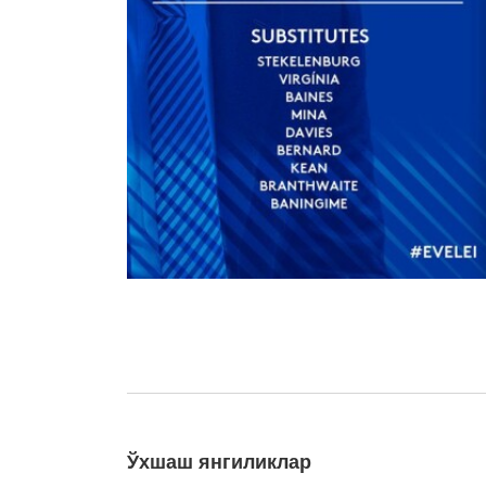
Ўхшаш янгиликлар