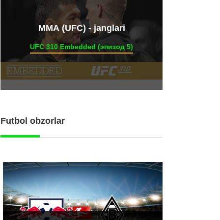
ММА (UFC) - janglari
UFC 310 Embedded (эпизод 5)
Futbol obzorlar