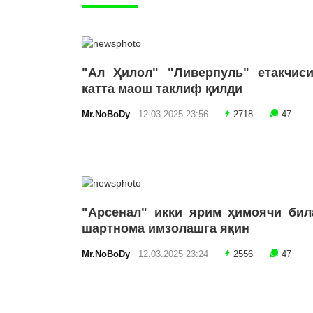
"Ал Ҳилол" "Ливерпуль" етакчиси
катта маош таклиф қилди
Mr.NoBoDy
12.03.2025 23:56
2718
47
"Арсенал" икки ярим ҳимоячи бил
шартнома имзолашга яқин
Mr.NoBoDy
12.03.2025 23:24
2556
47