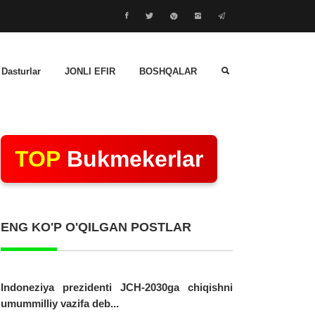
 Dasturlar
JONLI EFIR
BOSHQALAR
TOP
Bukmekerlar
ENG KO'P O'QILGAN POSTLAR
Indoneziya prezidenti JCH-2030ga chiqishni
umummilliy vazifa deb...