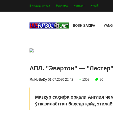
Биз ҳақимизда
Реклама
Контакт
Х-сайт
BOSH SAXIFA
YANG
АПЛ. "Эвертон" — "Лестер"
Mr.NoBoDy
01.07.2020 22:42
1302
30
Мазкур саҳифа орқали Англия че
ўтказилаётган баҳсда қайд этилаё