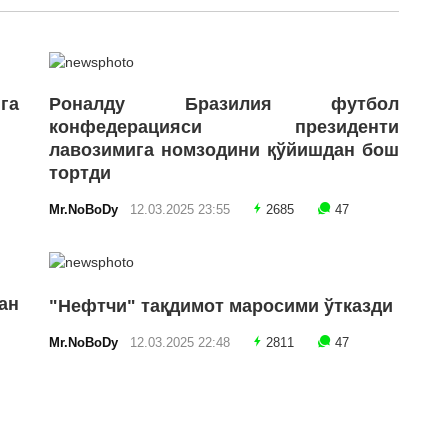
га
Роналду Бразилия футбол
конфедерацияси президенти
лавозимига номзодини қўйишдан бош
тортди
Mr.NoBoDy
12.03.2025 23:55
2685
47
ан
"Нефтчи" тақдимот маросими ўтказди
Mr.NoBoDy
12.03.2025 22:48
2811
47