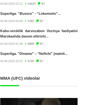
04.08.2026 02:11
14223
47
Superliga. “Buxoro” - “Lokomotiv”...
02.08.2026 03:08
7162
47
Kabo-verdelik darvozabon Vozinya faoliyatini
Marokashda davom ettirishi...
02.08.2026 01:08
3906
47
Superliga. "Dinamo" – "Neftchi" (matnli...
03.08.2026 20:32
3720
47
MMA (UFC) videolar