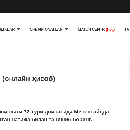
ILIKLAR
CHEMPIONATLAR
MATCH-CENTR
(live)
TV
 (онлайн ҳисоб)
мпионати 32-тури доирасида Мерсисайдда
тган натижа билан танишиб боринг.