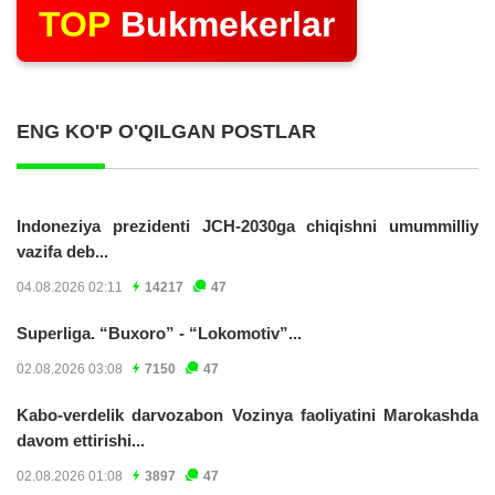
TOP
Bukmekerlar
ENG KO'P O'QILGAN POSTLAR
Indoneziya prezidenti JCH-2030ga chiqishni umummilliy
vazifa deb...
04.08.2026 02:11
14217
47
Superliga. “Buxoro” - “Lokomotiv”...
02.08.2026 03:08
7150
47
Kabo-verdelik darvozabon Vozinya faoliyatini Marokashda
davom ettirishi...
02.08.2026 01:08
3897
47