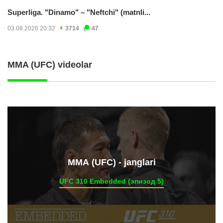
Superliga. "Dinamo" – "Neftchi" (matnli...
03.08.2026 20:32
3714
47
MMA (UFC) videolar
ММА (UFC) - janglari
UFC 310 Embedded (эпизод 5)