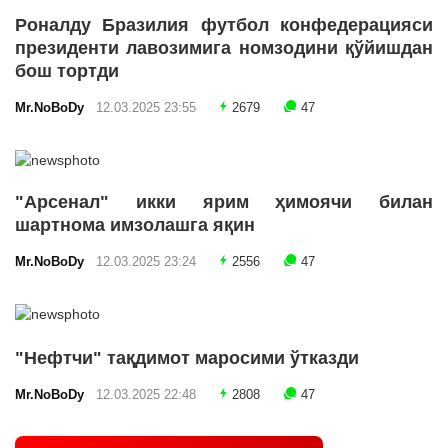
Роналду Бразилия футбол конфедерацияси
президенти лавозимига номзодини қўйишдан
бош тортди
Mr.NoBoDy
12.03.2025 23:55
2679
47
"Арсенал" икки ярим ҳимоячи билан
шартнома имзолашга яқин
Mr.NoBoDy
12.03.2025 23:24
2556
47
"Нефтчи" тақдимот маросими ўтказди
Mr.NoBoDy
12.03.2025 22:48
2808
47