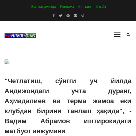
Биз ҳақимизда
Реклама
Контакт
Х-сайт
"Четлатиш, сўнгги уч йилда
Андижондаги учта дуранг,
Аҳмадалиев ва терма жамоа ёки
клубдан бирини танлаш ҳақида", -
Вадим Абрамов иштирокидаги
матбуот анжумани