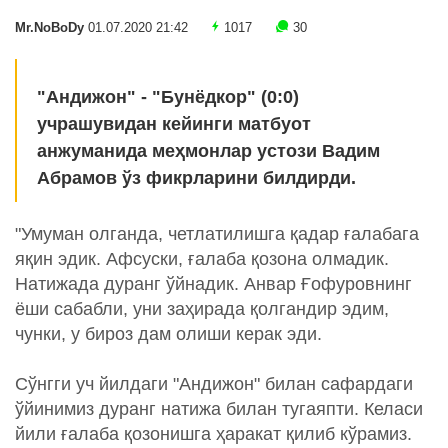
Mr.NoBoDy
01.07.2020 21:42
1017
30
"Андижон" - "Бунёдкор" (0:0)
учрашувидан кейинги матбуот
анжуманида меҳмонлар устози Вадим
Абрамов ўз фикрларини билдирди.
"Умуман олганда, четлатилишга қадар ғалабага
яқин эдик. Афсуски, ғалаба қозона олмадик.
Натижада дуранг ўйнадик. Анвар Ғофуровнинг
ёши сабабли, уни заҳирада қолгандир эдим,
чунки, у бироз дам олиши керак эди.
Сўнгги уч йилдаги "Андижон" билан сафардаги
ўйинимиз дуранг натижа билан тугаяпти. Келаси
йили ғалаба қозонишга ҳаракат қилиб кўрамиз.