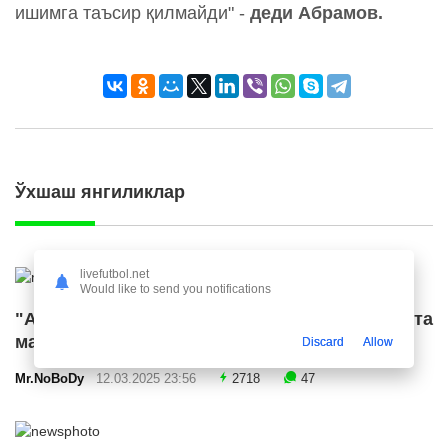
ишимга таъсир қилмайди" -
деди Абрамов.
Ўхшаш янгиликлар
livefutbol.net
Would like to send you notifications
"Ал Ҳилол" "Ливерпуль" етакчисига катта
маош таклиф қилди
Discard
Allow
Mr.NoBoDy
12.03.2025 23:56
2718
47