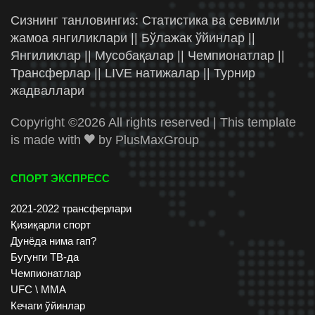
Сизнинг танловингиз: Статистика ва севимли
жамоа янгиликлари || Бўлажак ўйинлар ||
Янгиликлар || Мусобақалар || Чемпионатлар ||
Трансферлар || LIVE натижалар || Турнир
жадваллари
Copyright ©
2026 All rights reserved | This template
is made with
by
PlusMaxGroup
СПОРТ ЭКСПРЕСС
2021-2022 трансферлари
Қизиқарли спорт
Дунёда нима гап?
Бугунги ТВ-да
Чемпионатлар
UFC \ ММА
Кечаги ўйинлар