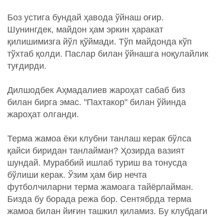
Боз устига бундай ҳавода ўйнаш оғир.
Шунингдек, майдон ҳам эркин ҳаракат
қилишимизга йўл қўймади. Тўп майдонда кўп
тўхтаб қолди. Паслар билан ўйнашга ноқулайлик
туғдирди.
Дилшодбек Аҳмадалиев жароҳат сабаб биз
билан бирга эмас. "Пахтакор" билан ўйинда
жароҳат олганди.
Терма жамоа ёки клубни танлаш керак бўлса
қайси биридан танлайман? Ҳозирда вазият
шундай. Мураббий ишлаб туриш ва тонусда
бўлиши керак. Ўзим ҳам бир нечта
футболчиларни терма жамоага тайёрлайман.
Бизда бу борада режа бор. Сентябрда терма
жамоа билан йиғин ташкил қиламиз. Бу клубдаги