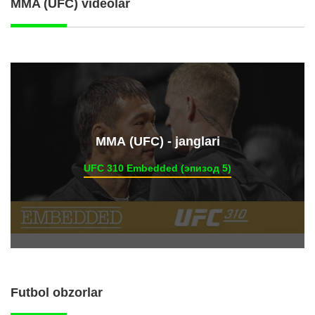
MMA (UFC) videolar
ММА (UFC) - janglari
UFC 310 Embedded (эпизод 5)
Futbol obzorlar