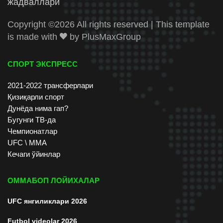
жадваллари
Copyright ©
2026 All rights reserved | This template
is made with
by
PlusMaxGroup
СПОРТ ЭКСПРЕСС
2021-2022 трансферлари
Қизиқарли спорт
Дунёда нима гап?
Бугунги ТВ-да
Чемпионатлар
UFC \ ММА
Кечаги ўйинлар
ОММАБОП ЛОЙИХАЛАР
UFC янгиликлари 2026
Futbol videolar 2026