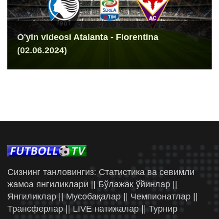
O'yin videosi Atalanta - Fiorentina
(02.06.2024)
Сизнинг танловингиз: Статистика ва севимли
жамоа янгиликлари || Бўлажак ўйинлар ||
Янгиликлар || Мусобақалар || Чемпионатлар ||
Трансферлар || LIVE натижалар || Турнир