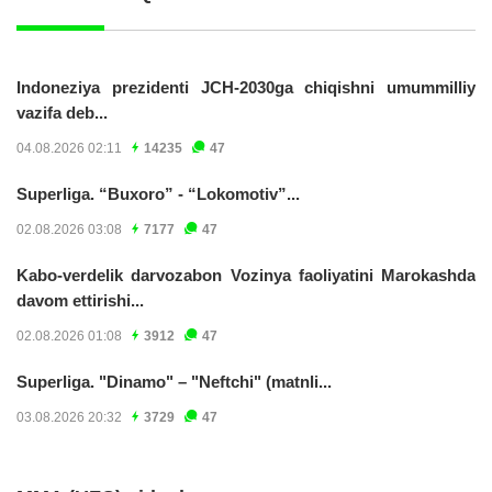
Indoneziya prezidenti JCH-2030ga chiqishni umummilliy
vazifa deb...
04.08.2026 02:11
14235
47
Superliga. “Buxoro” - “Lokomotiv”...
02.08.2026 03:08
7177
47
Kabo-verdelik darvozabon Vozinya faoliyatini Marokashda
davom ettirishi...
02.08.2026 01:08
3912
47
Superliga. "Dinamo" – "Neftchi" (matnli...
03.08.2026 20:32
3729
47