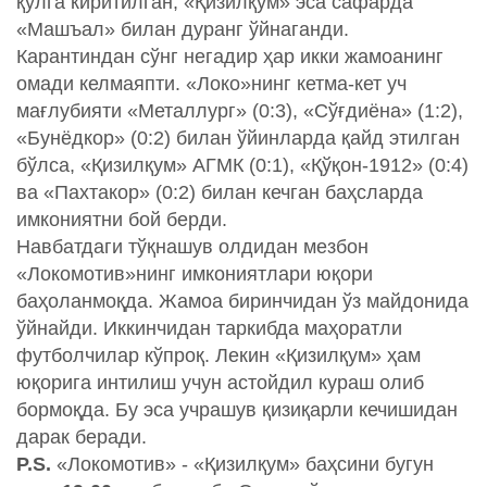
қўлга киритилган, «Қизилқум» эса сафарда
«Машъал» билан дуранг ўйнаганди.
Карантиндан сўнг негадир ҳар икки жамоанинг
омади келмаяпти. «Локо»нинг кетма-кет уч
мағлубияти «Металлург» (0:3), «Сўғдиёна» (1:2),
«Бунёдкор» (0:2) билан ўйинларда қайд этилган
бўлса, «Қизилқум» АГМК (0:1), «Қўқон-1912» (0:4)
ва «Пахтакор» (0:2) билан кечган баҳсларда
имкониятни бой берди.
Навбатдаги тўқнашув олдидан мезбон
«Локомотив»нинг имкониятлари юқори
баҳоланмоқда. Жамоа биринчидан ўз майдонида
ўйнайди. Иккинчидан таркибда маҳоратли
футболчилар кўпроқ. Лекин «Қизилқум» ҳам
юқорига интилиш учун астойдил кураш олиб
бормоқда. Бу эса учрашув қизиқарли кечишидан
дарак беради.
P.S.
«Локомотив» - «Қизилқум» баҳсини бугун