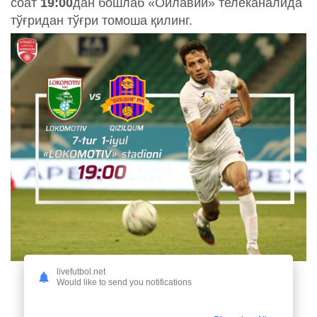
соат
19:00
дан бошлаб «Оилавий» телеканалида
тўғридан тўғри томоша қилинг.
livefutbol.net
Would like to send you notifications