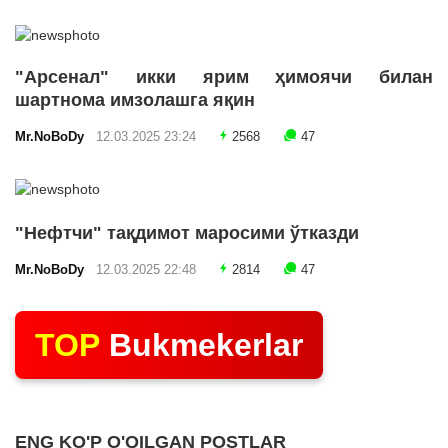
"Арсенал" икки ярим ҳимоячи билан
шартнома имзолашга яқин
Mr.NoBoDy
12.03.2025 23:24
2568
47
"Нефтчи" тақдимот маросими ўтказди
Mr.NoBoDy
12.03.2025 22:48
2814
47
TOP
Bukmekerlar
ENG KO'P O'QILGAN POSTLAR