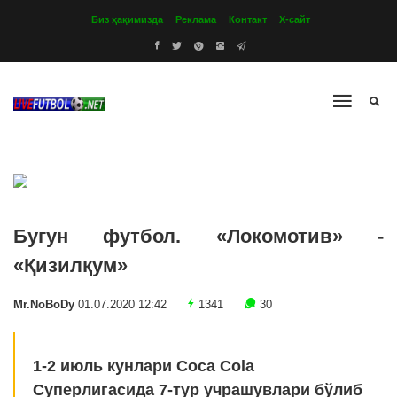
Биз ҳақимизда
Реклама
Контакт
Х-сайт
Бугун футбол. «Локомотив» -
«Қизилқум»
Mr.NoBoDy
01.07.2020 12:42
1341
30
1-2 июль кунлари Coca Cola
Суперлигасида 7-тур учрашувлари бўлиб