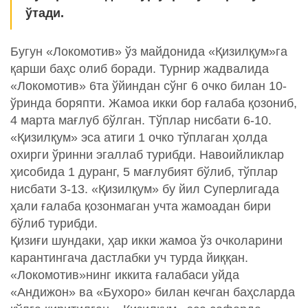
ўтади.
Бугун «Локомотив» ўз майдонида «Қизилқум»га
қарши баҳс олиб боради. Турнир жадвалида
«Локомотив» 6та ўйиндан сўнг 6 очко билан 10-
ўринда боряпти. Жамоа икки бор ғалаба қозониб,
4 марта мағлуб бўлган. Тўплар нисбати 6-10.
«Қизилқум» эса атиги 1 очко тўплаган ҳолда
охирги ўринни эгаллаб турибди. Навоийликлар
ҳисобида 1 дуранг, 5 мағлубият бўлиб, тўплар
нисбати 3-13. «Қизилқум» бу йил Суперлигада
ҳали ғалаба қозонмаган учта жамоадан бири
бўлиб турибди.
Қизиғи шундаки, ҳар икки жамоа ўз очколарини
карантингача дастлабки уч турда йиққан.
«Локомотив»нинг иккита ғалабаси уйда
«Андижон» ва «Бухоро» билан кечган баҳсларда