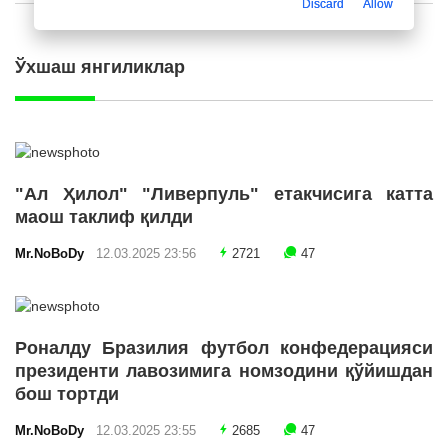
Discard
Allow
Ўхшаш янгиликлар
"Ал Ҳилол" "Ливерпуль" етакчисига катта
маош таклиф қилди
Mr.NoBoDy
12.03.2025 23:56
2721
47
Роналду Бразилия футбол конфедерацияси
президенти лавозимига номзодини қўйишдан
бош тортди
Mr.NoBoDy
12.03.2025 23:55
2685
47