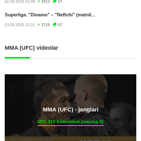
02.08.2026 01:08
3912
47
Superliga. "Dinamo" – "Neftchi" (matnli...
03.08.2026 20:32
3729
47
MMA (UFC) videolar
ММА (UFC) - janglari
UFC 310 Embedded (эпизод 5)