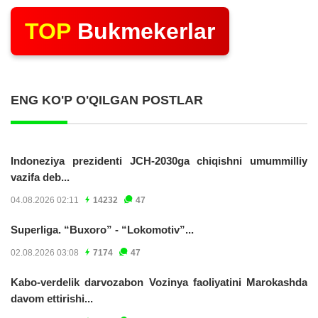
TOP
Bukmekerlar
ENG KO'P O'QILGAN POSTLAR
Indoneziya prezidenti JCH-2030ga chiqishni umummilliy
vazifa deb...
04.08.2026 02:11
14232
47
Superliga. “Buxoro” - “Lokomotiv”...
02.08.2026 03:08
7174
47
Kabo-verdelik darvozabon Vozinya faoliyatini Marokashda
davom ettirishi...