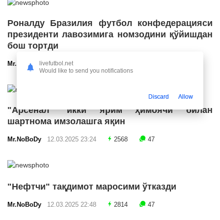
Роналду Бразилия футбол конфедерацияси
президенти лавозимига номзодини қўйишдан
бош тортди
livefutbol.net
Mr.NoBoDy
12.03.2025 23:55
2685
47
Would like to send you notifications
Discard
Allow
"Арсенал" икки ярим ҳимоячи билан
шартнома имзолашга яқин
Mr.NoBoDy
12.03.2025 23:24
2568
47
"Нефтчи" тақдимот маросими ўтказди
Mr.NoBoDy
12.03.2025 22:48
2814
47