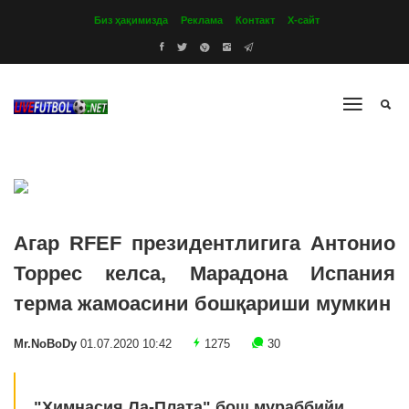
Биз ҳақимизда
Реклама
Контакт
Х-сайт
Агар RFEF президентлигига Антонио
Торрес келса, Марадона Испания
терма жамоасини бошқариши мумкин
Mr.NoBoDy
01.07.2020 10:42
1275
30
"Химнасия Ла-Плата" бош мураббийи