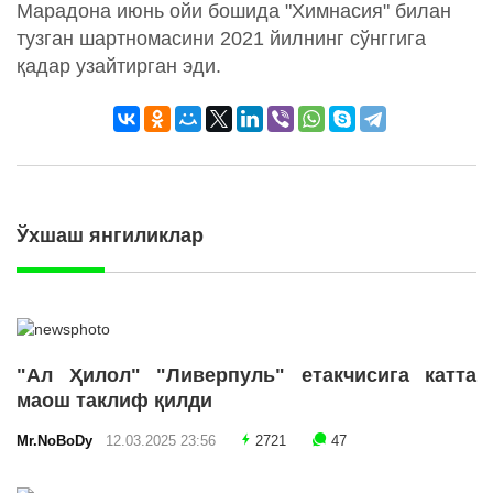
Марадона июнь ойи бошида "Химнасия" билан
тузган шартномасини 2021 йилнинг сўнггига
қадар узайтирган эди.
Ўхшаш янгиликлар
"Ал Ҳилол" "Ливерпуль" етакчисига катта
маош таклиф қилди
Mr.NoBoDy
12.03.2025 23:56
2721
47