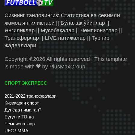
Сизнинг танловингиз: Статистика ва севимли
жамоа янгиликлари || Бўлажак ўйинлар ||
Янгиликлар || Мусобақалар || Чемпионатлар ||
Трансферлар || LIVE натижалар || Турнир
жадваллари
Copyright ©
2026 All rights reserved | This template
is made with
by
PlusMaxGroup
СПОРТ ЭКСПРЕСС
2021-2022 трансферлари
Қизиқарли спорт
Дунёда нима гап?
Бугунги ТВ-да
Чемпионатлар
UFC \ ММА