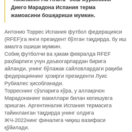
Диего Марадона Испания терма
жамоасини бошқариши мумкин.
Антонио Торрес Испания футбол федерацияси
(RFEF)га янги президент бўлган тақдирда, бу иш
амалга ошиши мумкин.
Собиқ футболчи ва ҳакам февралда RFEF
раҳбарлиги учун даъвогарлардан бирига
айланди, унинг бўлажак сайловлардаги рақиби
федерациянинг ҳозирги президенти Луис
Рубиалес ҳисобланади.
Торреснинг сўзларига кўра, у аллақачон
Марадонанинг вакиллари билан келишувга
эришган. Аргентиналик Испания термасига
тайинланган тақдирда унинг олдига
ЖЧ-2022нинг финалига чиқиш вазифаси
қўйилади.