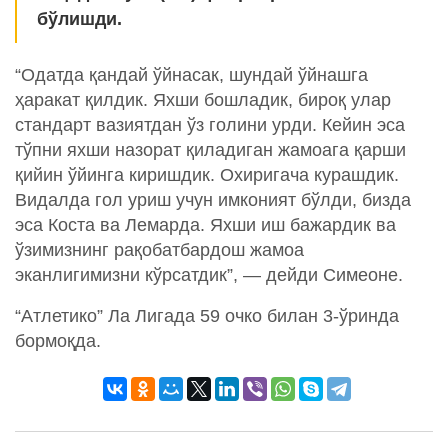
бўлишди.
“Одатда қандай ўйнасак, шундай ўйнашга
ҳаракат қилдик. Яхши бошладик, бироқ улар
стандарт вазиятдан ўз голини урди. Кейин эса
тўпни яхши назорат қиладиган жамоага қарши
қийин ўйинга киришдик. Охиригача курашдик.
Видалда гол уриш учун имконият бўлди, бизда
эса Коста ва Лемарда. Яхши иш бажардик ва
ўзимизнинг рақобатбардош жамоа
эканлигимизни кўрсатдик”, — дейди Симеоне.
“Атлетико” Ла Лигада 59 очко билан 3-ўринда
бормоқда.