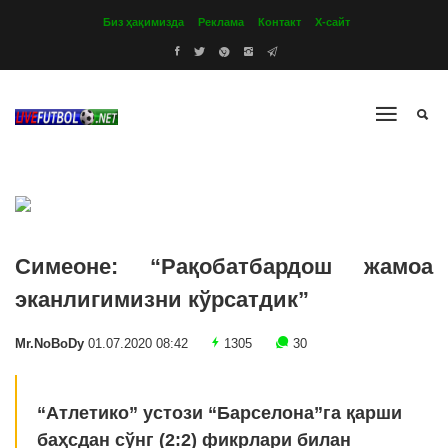
Биз ҳақимизда
Реклама
Контакт
Х-сайт
Симеоне: “Рақобатбардош жамоа
эканлигимизни кўрсатдик”
Mr.NoBoDy
01.07.2020 08:42
1305
30
“Атлетико” устози “Барселона”га қарши
баҳсдан сўнг (2:2) фикрлари билан