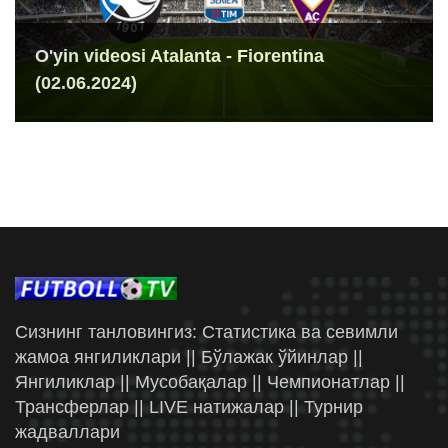
O'yin videosi Atalanta - Fiorentina
(02.06.2024)
Сизнинг танловингиз: Статистика ва севимли
жамоа янгиликлари || Бўлажак ўйинлар ||
Янгиликлар || Мусобақалар || Чемпионатлар ||
Трансферлар || LIVE натижалар || Турнир
жадваллари