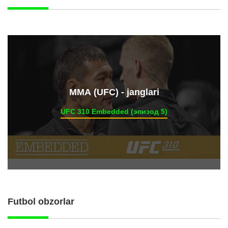
ММА (UFC) - janglari
UFC 310 Embedded (эпизод 5)
Futbol obzorlar