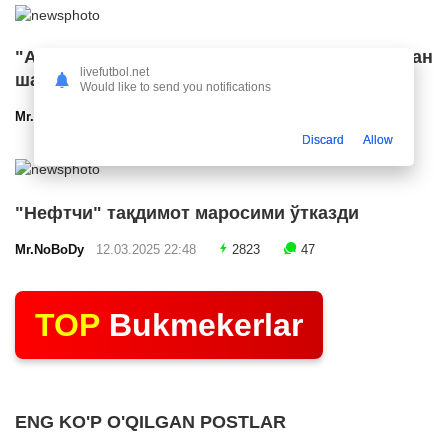
"Арсенал" икки ярим ҳимоячи билан
livefutbol.net
шартнома имзолашга яқин
Would like to send you notifications
Mr.NoBoDy
12.03.2025 23:24
2571
47
Discard
Allow
"Нефтчи" тақдимот маросими ўтказди
Mr.NoBoDy
12.03.2025 22:48
2823
47
TOP
Bukmekerlar
ENG KO'P O'QILGAN POSTLAR