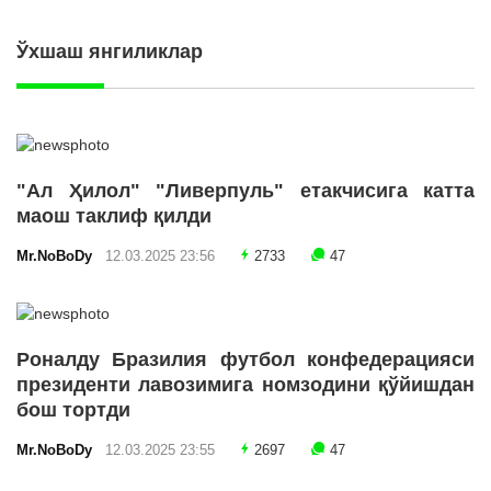
Ўхшаш янгиликлар
"Ал Ҳилол" "Ливерпуль" етакчисига катта
маош таклиф қилди
Mr.NoBoDy
12.03.2025 23:56
2733
47
Роналду Бразилия футбол конфедерацияси
президенти лавозимига номзодини қўйишдан
бош тортди
Mr.NoBoDy
12.03.2025 23:55
2697
47