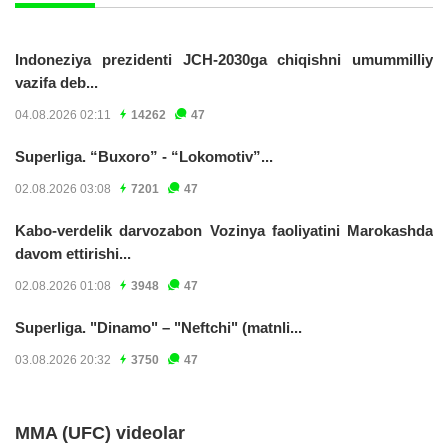
Indoneziya prezidenti JCH-2030ga chiqishni umummilliy
vazifa deb...
04.08.2026 02:11
14262
47
Superliga. “Buxoro” - “Lokomotiv”...
02.08.2026 03:08
7201
47
Kabo-verdelik darvozabon Vozinya faoliyatini Marokashda
davom ettirishi...
02.08.2026 01:08
3948
47
Superliga. "Dinamo" – "Neftchi" (matnli...
03.08.2026 20:32
3750
47
MMA (UFC) videolar