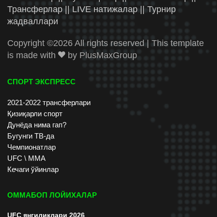
Трансферлар || LIVE натижалар || Турнир
жадваллари
Copyright ©
2026 All rights reserved | This template
is made with
by
PlusMaxGroup
СПОРТ ЭКСПРЕСС
2021-2022 трансферлари
Қизиқарли спорт
Дунёда нима гап?
Бугунги ТВ-да
Чемпионатлар
UFC \ ММА
Кечаги ўйинлар
ОММАБОП ЛОЙИХАЛАР
UFC янгиликлари 2026