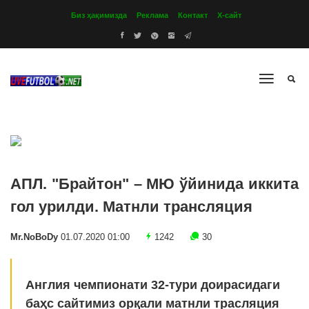
Биз ҳақимизда
Реклама
Контакт
Х-сайт
АПЛ. "Брайтон" – МЮ ўйинида иккита
гол урилди. Матнли трансляция
Mr.NoBoDy
01.07.2020 01:00
1242
30
Англия чемпионати 32-тури доирасидаги
баҳс сайтимиз орқали матнли трасляция