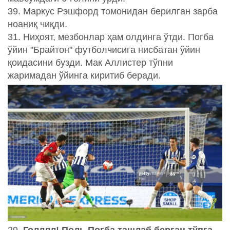
39. Маркус Рэшфорд томонидан берилган зарба
ноаниқ чиқди.
31. Ниҳоят, мезбонлар ҳам олдинга ўтди. Погба
ўйин "Брайтон" футболчисига нисбатан ўйин
қоидасини бузди. Мак Аллистер тўпни
жаримадан ўйинга киритиб беради.
29.
Голллл! Поль Погба ташлаб берган тўпга