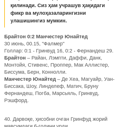
қилинади. Сиз ҳам учрашув ҳақидаги
фикр ва мулоҳазаларингизни
улашишингиз мумкин.
Брайтон 0:2 Манчестер Юнайтед
30 июнь, 00.15, "Фалмер"
Голлар: 0:1 - Гринвуд 16, 0:2 - Фернандеш 29.
Брайтон
– Райан, Лэмпти, Даффи, Данк,
Монтойя, Стивенс, Проппер, Мак Аллистер,
Биссума, Берн, Коннолли.
Манчестер Юнайтед
– Де Хеа, Магуайр, Уан-
Биссака, Шоу, Линделеф, Матич, Бруну
Фернандеш, Погба, Марсьяль, Гринвуд,
Рэшфорд.
40. Дарвоқе, ҳисобни очган Гринфуд жорий
мавсумдаги 6-голини урди.