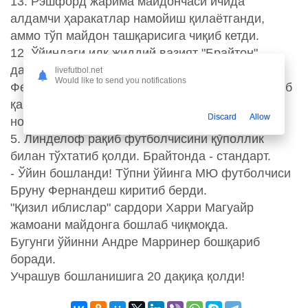
13. Рэшфорд жарима майдончаси ичида
алдамчи ҳаракатлар намойиш қилаётганди,
аммо тўп майдон ташқарисига чиқиб кетди.
12. Ўйиндаги илк жиддий вазият "Брайтон"
дарвозаси олдида юзага келди. Б.
livefutbol.net
Would like to send you notifications
Фернандешнинг зарбаси дарвоза тўсинига тегиб
қайтгач, Погба тепди. Французнинг зарбаси
Discard
Allow
ноаниқ кўриниш олди.
5. Линделоф рақиб футболчисини қўполлик
билан тўхтатиб қолди. Брайтонда - стандарт.
- Ўйин бошланди! Тўпни ўйинга МЮ футболчиси
Бруну Фернандеш киритиб берди.
"Қизил иблислар" сардори Харри Магуайр
жамоани майдонга бошлаб чиқмоқда.
Бугунги ўйинни Андре Марринер бошқариб
боради.
Учрашув бошланишига 20 дақиқа қолди!