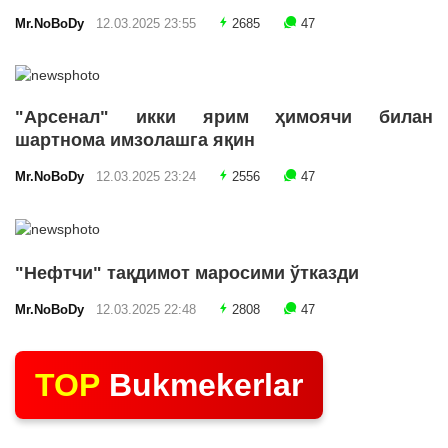
Mr.NoBoDy
12.03.2025 23:55
2685
47
"Арсенал" икки ярим ҳимоячи билан
шартнома имзолашга яқин
Mr.NoBoDy
12.03.2025 23:24
2556
47
"Нефтчи" тақдимот маросими ўтказди
Mr.NoBoDy
12.03.2025 22:48
2808
47
TOP
Bukmekerlar