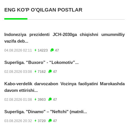
ENG KO'P O'QILGAN POSTLAR
Indoneziya prezidenti JCH-2030ga chiqishni umummilliy
vazifa deb...
04.08.2026 02:11
14223
47
Superliga. “Buxoro” - “Lokomotiv”...
02.08.2026 03:08
7162
47
Kabo-verdelik darvozabon Vozinya faoliyatini Marokashda
davom ettirishi...
02.08.2026 01:08
3903
47
Superliga. "Dinamo" – "Neftchi" (matnli...
03.08.2026 20:32
3720
47