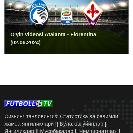
O'yin videosi Atalanta - Fiorentina
(02.06.2024)
Сизнинг танловингиз: Статистика ва севимли
жамоа янгиликлари || Бўлажак ўйинлар ||
Янгиликлар || Мусобақалар || Чемпионатлар ||