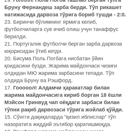
Бруну Фернандеш зарба берди. Тўп рикашет
натижасида дарвоза тўрига бориб тушди - 2:0.
23. Биринчи бўлимнинг ярмига келиб,
футболчиларга сув ичиб олиш учун танаффус
берилди.
21. Португалик футболчи берган зарба дарвоза
юқорисидан ўтиб кетди.
20. Бисума Поль Погбага нисбатан ўйин
қоидасини бузди. Жарима майдончаси чизиғи
олдидан МЮ жарима зарбасини тепади. Тўп
олдида Бруну ва Рэшфорд.
17.
Гооооол! Алдамчи ҳаракатлар билан
жарима майдончасига кириб борган 18 ёшли
Мэйсон Гринвуд чап оёқдаги зарбаси билан
тўпни рақиб дарвозаси тўрига жойлаб қўйди.
15. Сўнгги дақиқаларда "қизил иблислар" тўп
назоратига жиддий эътибор қаратишмоқда.