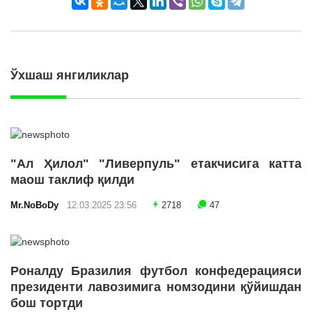
Ўхшаш янгиликлар
"Ал Ҳилол" "Ливерпуль" етакчисига катта
маош таклиф қилди
Mr.NoBoDy
12.03.2025 23:56
2718
47
Роналду Бразилия футбол конфедерацияси
президенти лавозимига номзодини қўйишдан
бош тортди