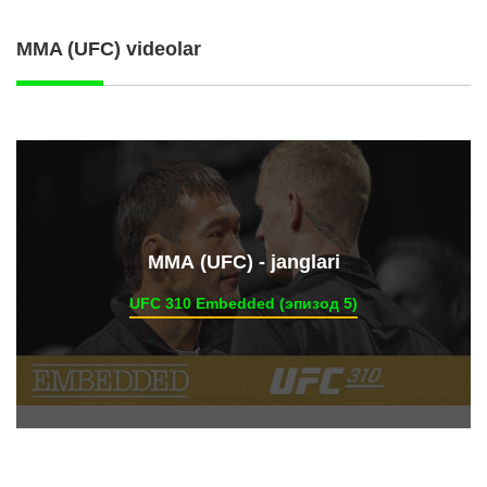
MMA (UFC) videolar
ММА (UFC) - janglari
UFC 310 Embedded (эпизод 5)