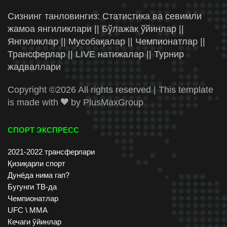
Сизнинг танловингиз: Статистика ва севимли
жамоа янгиликлари || Бўлажак ўйинлар ||
Янгиликлар || Мусобақалар || Чемпионатлар ||
Трансферлар || LIVE натижалар || Турнир
жадваллари
Copyright ©
2026 All rights reserved | This template
is made with
by
PlusMaxGroup
СПОРТ ЭКСПРЕСС
2021-2022 трансферлари
Қизиқарли спорт
Дунёда нима гап?
Бугунги ТВ-да
Чемпионатлар
UFC \ ММА
Кечаги ўйинлар