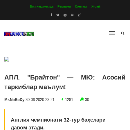
Биз ҳақимизда
Реклама
Контакт
Х-сайт
АПЛ. "Брайтон" — МЮ: Асосий
таркиблар маълум!
Mr.NoBoDy
30.06.2020 23:21
1281
30
Англия чемпионати 32-тур баҳслари
давом этади.