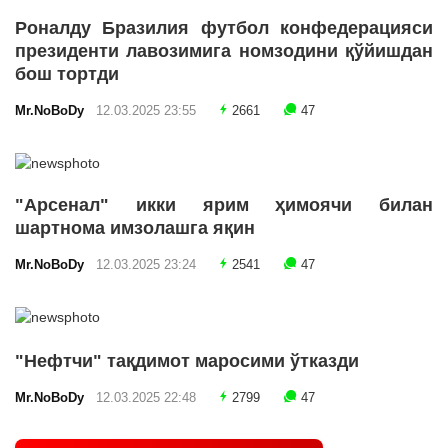
Роналду Бразилия футбол конфедерацияси
президенти лавозимига номзодини қўйишдан
бош тортди
Mr.NoBoDy
12.03.2025 23:55
2661
47
"Арсенал" икки ярим ҳимоячи билан
шартнома имзолашга яқин
Mr.NoBoDy
12.03.2025 23:24
2541
47
"Нефтчи" тақдимот маросими ўтказди
Mr.NoBoDy
12.03.2025 22:48
2799
47