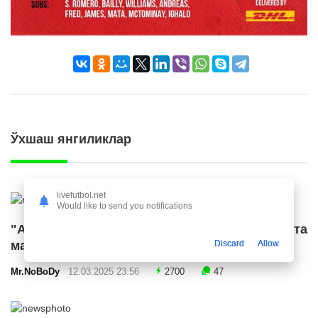
Ўхшаш янгиликлар
livefutbol.net
Would like to send you notifications
"Ал Ҳилол" "Ливерпуль" етакчисига катта
маош таклиф қилди
Discard
Allow
Mr.NoBoDy
12.03.2025 23:56
2700
47