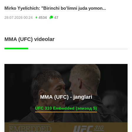
Mirko Yyelichich: "Birinchi bo'limni juda yomon...
28.07.2026 00:24
4534
47
MMA (UFC) videolar
ММА (UFC) - janglari
UFC 310 Embedded (эпизод 5)