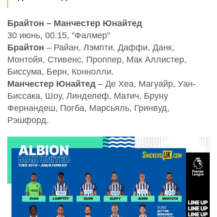
Брайтон – Манчестер Юнайтед
30 июнь, 00.15, "Фалмер"
Брайтон
– Райан, Лэмпти, Даффи, Данк,
Монтойя, Стивенс, Проппер, Мак Аллистер,
Биссума, Берн, Коннолли.
Манчестер Юнайтед
– Де Хеа, Магуайр, Уан-
Биссака, Шоу, Линделеф, Матич, Бруну
Фернандеш, Погба, Марсьяль, Гринвуд,
Рэшфорд.