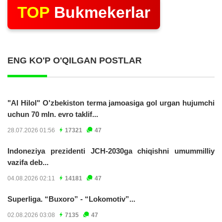
TOP
Bukmekerlar
ENG KO'P O'QILGAN POSTLAR
"Al Hilol" O'zbekiston terma jamoasiga gol urgan hujumchi
uchun 70 mln. evro taklif...
28.07.2026 01:56
17321
47
Indoneziya prezidenti JCH-2030ga chiqishni umummilliy
vazifa deb...
04.08.2026 02:11
14181
47
Superliga. “Buxoro” - “Lokomotiv”...
02.08.2026 03:08
7135
47