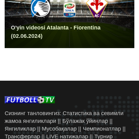
O'yin videosi Atalanta - Fiorentina
(02.06.2024)
Сизнинг танловингиз: Статистика ва севимли
жамоа янгиликлари || Бўлажак ўйинлар ||
Янгиликлар || Мусобақалар || Чемпионатлар ||
Трансферлар || LIVE натижалар || Турнир