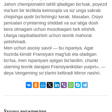
Jahon chempionatini tahlil qiladigan bo‘lsak, poyezd
ma’lum bir tezlikda ketmoqda va siz unga sakrab
chiqishga qodir bo‘lishingiz kerak. Masalan, Osiyo
jamoalari o‘yinlarning shiddati va sur’atiga dosh
bera olmagani uchun musobaqani tark etishdi.
Ularga raqobatlashish uchun texnik mahorat
yetishmadi.
Men uchun asosiy savol — bu Ispaniya. Agar
hozirda kimdir Fransiyani mag‘lub eta oladigan
bo‘lsa, men Ispaniyani aytgan bo‘lardim, chunki
ularning texnik darajasi Fransiyanikidan yuqori», —
deya Vengerning so‘zlarini keltiradi Mirror nashri.
Ўхшаш янгиликлар