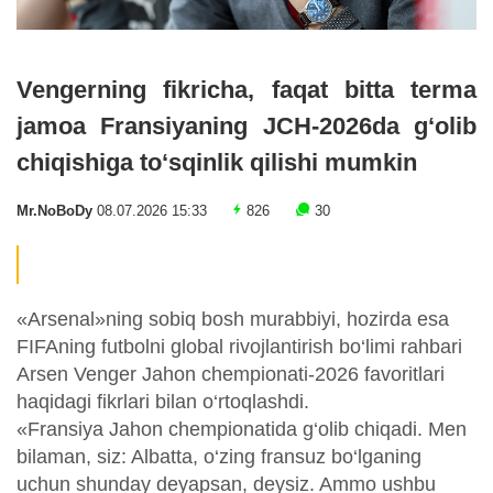
Vengerning fikricha, faqat bitta terma
jamoa Fransiyaning JCH-2026da g‘olib
chiqishiga to‘sqinlik qilishi mumkin
Mr.NoBoDy
08.07.2026 15:33
826
30
«Arsenal»ning sobiq bosh murabbiyi, hozirda esa
FIFAning futbolni global rivojlantirish bo‘limi rahbari
Arsen Venger Jahon chempionati-2026 favoritlari
haqidagi fikrlari bilan o‘rtoqlashdi.
«Fransiya Jahon chempionatida g‘olib chiqadi. Men
bilaman, siz: Albatta, o‘zing fransuz bo‘lganing
uchun shunday deyapsan, deysiz. Ammo ushbu