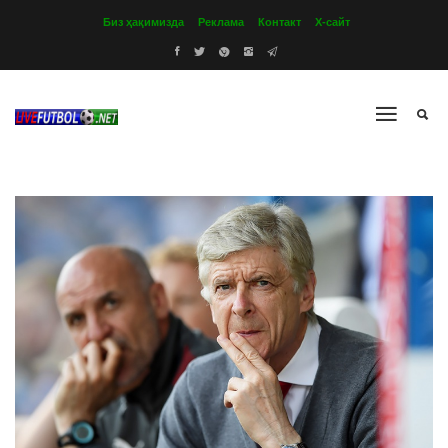
Биз ҳақимизда
Реклама
Контакт
Х-сайт