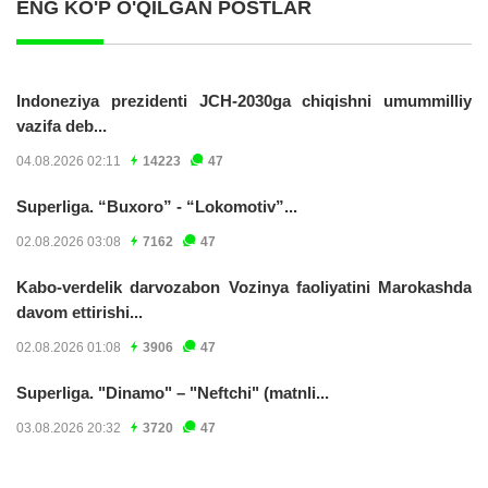
ENG KO'P O'QILGAN POSTLAR
Indoneziya prezidenti JCH-2030ga chiqishni umummilliy
vazifa deb...
04.08.2026 02:11
14223
47
Superliga. “Buxoro” - “Lokomotiv”...
02.08.2026 03:08
7162
47
Kabo-verdelik darvozabon Vozinya faoliyatini Marokashda
davom ettirishi...
02.08.2026 01:08
3906
47
Superliga. "Dinamo" – "Neftchi" (matnli...
03.08.2026 20:32
3720
47