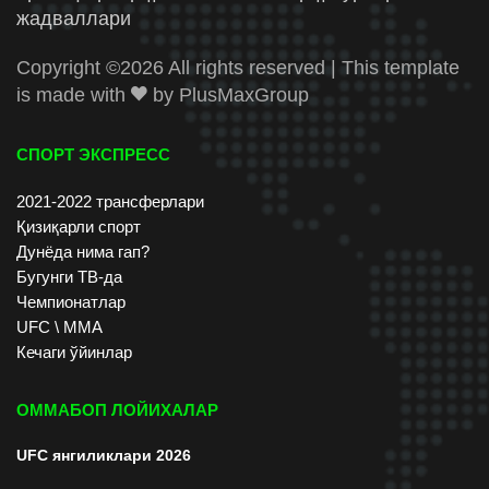
жадваллари
Copyright ©
2026 All rights reserved | This template
is made with
by
PlusMaxGroup
СПОРТ ЭКСПРЕСС
2021-2022 трансферлари
Қизиқарли спорт
Дунёда нима гап?
Бугунги ТВ-да
Чемпионатлар
UFC \ ММА
Кечаги ўйинлар
ОММАБОП ЛОЙИХАЛАР
UFC янгиликлари 2026