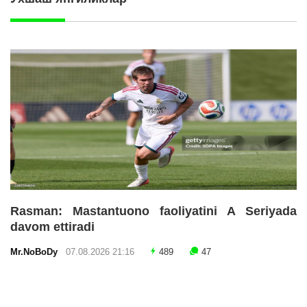
Rasman: Mastantuono faoliyatini A Seriyada
davom ettiradi
Mr.NoBoDy
07.08.2026 21:16
489
47