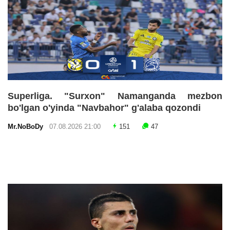
Superliga. "Surxon" Namanganda mezbon
bo'lgan o'yinda "Navbahor" g'alaba qozondi
Mr.NoBoDy
07.08.2026 21:00
151
47