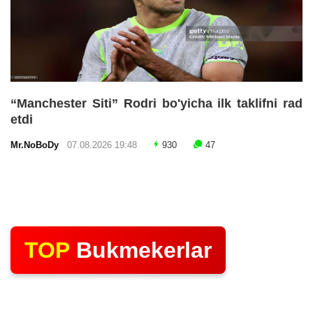
“Manchester Siti” Rodri bo'yicha ilk taklifni rad
etdi
Mr.NoBoDy
07.08.2026 19:48
930
47
TOP
Bukmekerlar