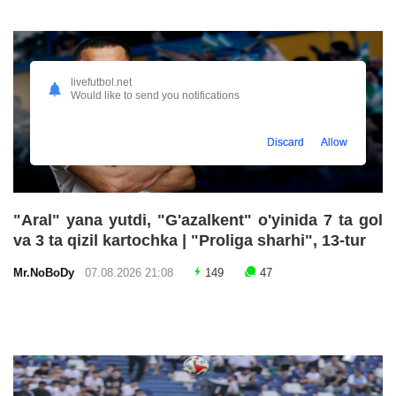
livefutbol.net
Would like to send you notifications
Discard
Allow
"Aral" yana yutdi, "G'azalkent" o'yinida 7 ta gol
va 3 ta qizil kartochka | "Proliga sharhi", 13-tur
Mr.NoBoDy
07.08.2026 21:08
149
47