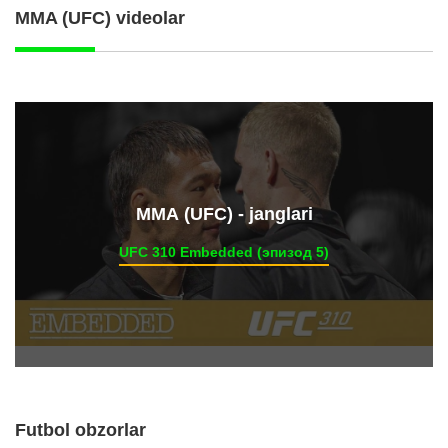
MMA (UFC) videolar
ММА (UFC) - janglari
UFC 310 Embedded (эпизод 5)
Futbol obzorlar