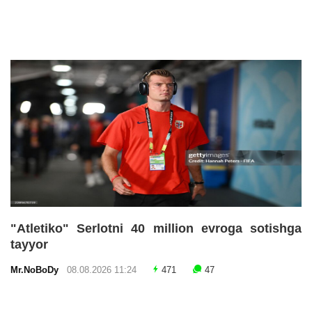
"Atletiko" Serlotni 40 million evroga sotishga
tayyor
Mr.NoBoDy
08.08.2026 11:24
471
47