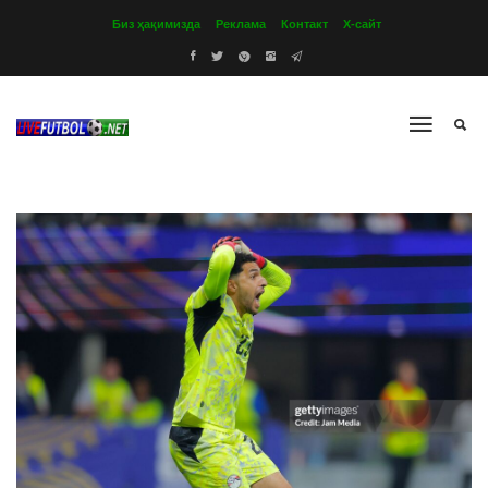
Биз ҳақимизда
Реклама
Контакт
Х-сайт