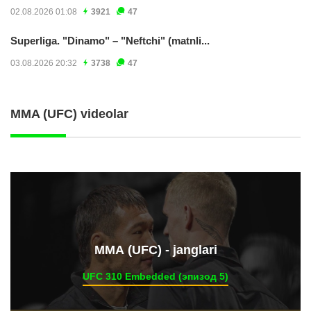
02.08.2026 01:08
3921
47
Superliga. "Dinamo" – "Neftchi" (matnli...
03.08.2026 20:32
3738
47
MMA (UFC) videolar
ММА (UFC) - janglari
UFC 310 Embedded (эпизод 5)