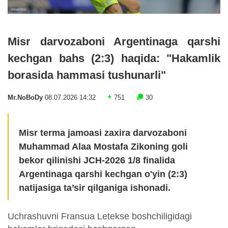
Misr darvozaboni Argentinaga qarshi
kechgan bahs (2:3) haqida: "Hakamlik
borasida hammasi tushunarli"
Mr.NoBoDy
08.07.2026 14:32
751
30
Misr terma jamoasi zaxira darvozaboni
Muhammad Alaa Mostafa Zikoning goli
bekor qilinishi JCH-2026 1/8 finalida
Argentinaga qarshi kechgan o'yin (2:3)
natijasiga ta’sir qilganiga ishonadi.
Uchrashuvni Fransua Letekse boshchiligidagi