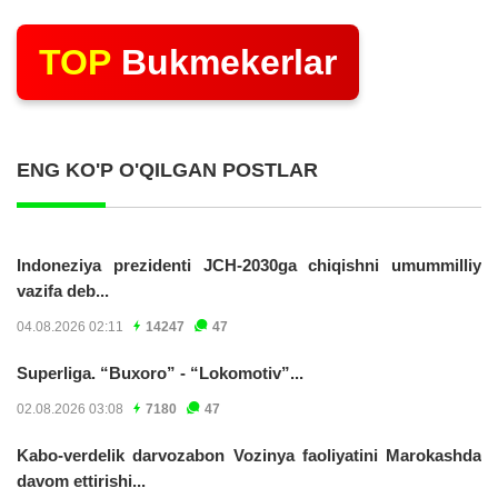
TOP
Bukmekerlar
ENG KO'P O'QILGAN POSTLAR
Indoneziya prezidenti JCH-2030ga chiqishni umummilliy
vazifa deb...
04.08.2026 02:11
14247
47
Superliga. “Buxoro” - “Lokomotiv”...
02.08.2026 03:08
7180
47
Kabo-verdelik darvozabon Vozinya faoliyatini Marokashda
davom ettirishi...