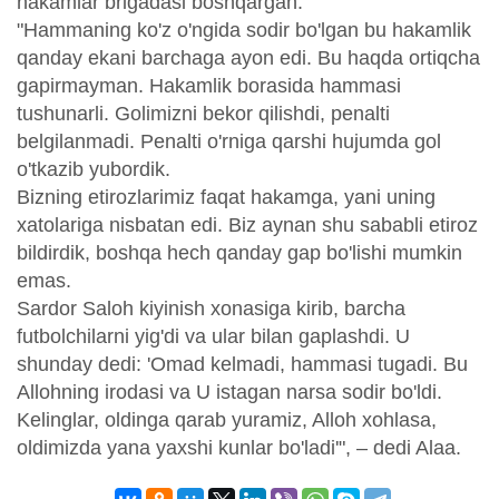
hakamlar brigadasi boshqargan.
"Hammaning ko'z o'ngida sodir bo'lgan bu hakamlik
qanday ekani barchaga ayon edi. Bu haqda ortiqcha
gapirmayman. Hakamlik borasida hammasi
tushunarli. Golimizni bekor qilishdi, penalti
belgilanmadi. Penalti o'rniga qarshi hujumda gol
o'tkazib yubordik.
Bizning etirozlarimiz faqat hakamga, yani uning
xatolariga nisbatan edi. Biz aynan shu sababli etiroz
bildirdik, boshqa hech qanday gap bo'lishi mumkin
emas.
Sardor Saloh kiyinish xonasiga kirib, barcha
futbolchilarni yig'di va ular bilan gaplashdi. U
shunday dedi: 'Omad kelmadi, hammasi tugadi. Bu
Allohning irodasi va U istagan narsa sodir bo'ldi.
Kelinglar, oldinga qarab yuramiz, Alloh xohlasa,
oldimizda yana yaxshi kunlar bo'ladi'", – dedi Alaa.