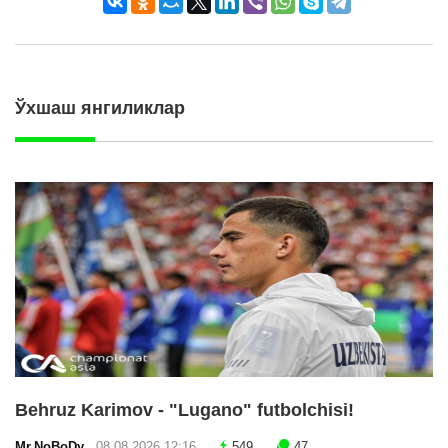
Ўхшаш янгиликлар
Behruz Karimov - "Lugano" futbolchisi!
Mr.NoBoDy
08.08.2026 12:16
549
47