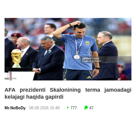
AFA prezidenti Skalonining terma jamoadagi
kelajagi haqida gapirdi
Mr.NoBoDy
08.08.2026 10:48
777
47