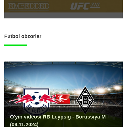
Futbol obzorlar
O'yin videosi RB Leypsig - Borussiya M
(09.11.2024)