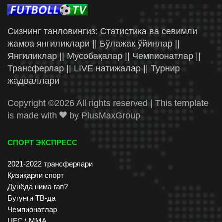
Сизнинг танловингиз: Статистика ва севимли
жамоа янгиликлари || Бўлажак ўйинлар ||
Янгиликлар || Мусобақалар || Чемпионатлар ||
Трансферлар || LIVE натижалар || Турнир
жадваллари
Copyright ©
2026 All rights reserved | This template
is made with
by
PlusMaxGroup
СПОРТ ЭКСПРЕСС
2021-2022 трансферлари
Қизиқарли спорт
Дунёда нима гап?
Бугунги ТВ-да
Чемпионатлар
UFC \ ММА