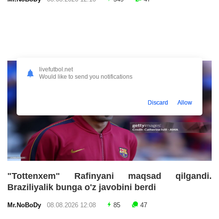
livefutbol.net
Would like to send you notifications
Discard
Allow
"Tottenxem" Rafinyani maqsad qilgandi.
Braziliyalik bunga o'z javobini berdi
Mr.NoBoDy
08.08.2026 12:08
85
47