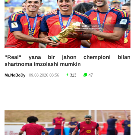
"Real" yana bir jahon chempioni bilan
shartnoma imzolashi mumkin
Mr.NoBoDy
09.08.2026 08:56
313
47