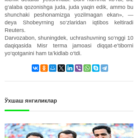
g‘alaba qozonishga juda, juda yaqin edik, ammo bu
shunchaki peshonamizga yozilmagan ekan», —
deya Shobeyrning so‘zlaridan iqtibos keltiradi
Reuters.
Darvozabon, shuningdek, uchrashuvning so‘nggi 10
daqiqasida Misr terma jamoasi diqqat-e’tiborni
yo‘qotganini ham ta’kidlab o‘tdi.
Ўхшаш янгиликлар