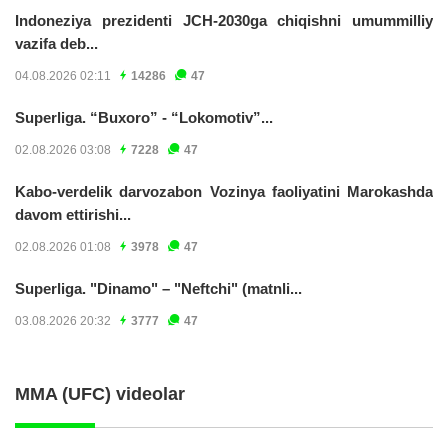
Indoneziya prezidenti JCH-2030ga chiqishni umummilliy
vazifa deb...
04.08.2026 02:11
14286
47
Superliga. “Buxoro” - “Lokomotiv”...
02.08.2026 03:08
7228
47
Kabo-verdelik darvozabon Vozinya faoliyatini Marokashda
davom ettirishi...
02.08.2026 01:08
3978
47
Superliga. "Dinamo" – "Neftchi" (matnli...
03.08.2026 20:32
3777
47
MMA (UFC) videolar