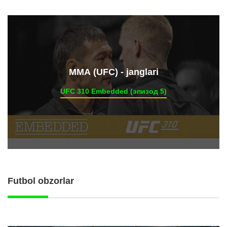
ММА (UFC) - janglari
UFC 310 Embedded (эпизод 5)
Futbol obzorlar