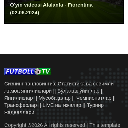
O'yin videosi Atalanta - Fiorentina
(02.06.2024)
Сизнинг танловингиз: Статистика ва севимли
жамоа янгиликлари || Бўлажак ўйинлар ||
Янгиликлар || Мусобақалар || Чемпионатлар ||
Трансферлар || LIVE натижалар || Турнир
жадваллари
Copyright ©
2026 All rights reserved | This template