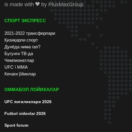
is made with
by
PlusMaxGroup
СПОРТ ЭКСПРЕСС
2021-2022 трансферлари
Қизиқарли спорт
Дунёда нима гап?
Бугунги ТВ-да
Чемпионатлар
UFC \ ММА
Кечаги ўйинлар
ОММАБОП ЛОЙИХАЛАР
UFC янгиликлари 2026
Futbol videolar 2026
Sport forum