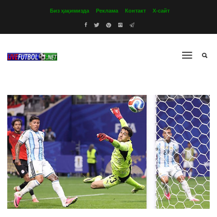
Биз ҳақимизда
Реклама
Контакт
Х-сайт