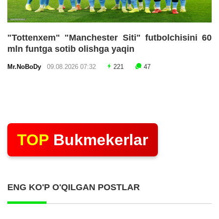
"Tottenxem" "Manchester Siti" futbolchisini 60
mln funtga sotib olishga yaqin
Mr.NoBoDy
09.08.2026 07:32
221
47
TOP
Bukmekerlar
ENG KO'P O'QILGAN POSTLAR