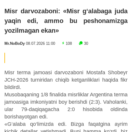
Misr darvozaboni: «Misr g‘alabaga juda
yaqin edi, ammo bu peshonamizga
yozilmagan ekan»
Mr.NoBoDy
08.07.2026 11:00
108
30
Misr terma jamoasi darvozaboni Mostafa Shobeyr
JCH-2026 turniridan chiqib ketganliklari haqida fikr
bildirdi.
Musobaqaning 1/8 finalida misrliklar Argentina terma
jamoasiga imkoniyatni boy berishdi (2:3). Vaholanki,
ular 79-daqiqagacha 2:0 hisobida oldinda
borishayotgan edi.
«G‘alaba qo‘limizda edi. Bizga faqatgina ayrim
kichik detallar yetishmadi. Buni hamma ko‘rdi, biz