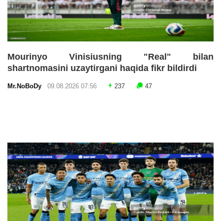
Mourinyo Vinisiusning "Real" bilan
shartnomasini uzaytirgani haqida fikr bildirdi
Mr.NoBoDy
09.08.2026 07:56
237
47