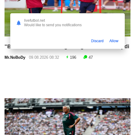
livefutbol.net
Would like to send you notifications
Discard
Allow
"Barselona" Arauxoning o'rniga o'rinbosar topdi
Mr.NoBoDy
09.08.2026 08:32
196
47