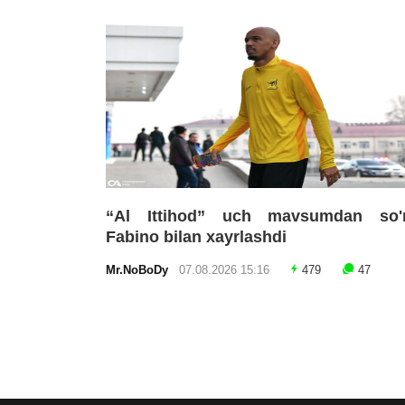
“Al Ittihod” uch mavsumdan so'
Fabino bilan xayrlashdi
Mr.NoBoDy
07.08.2026 15:16
479
47