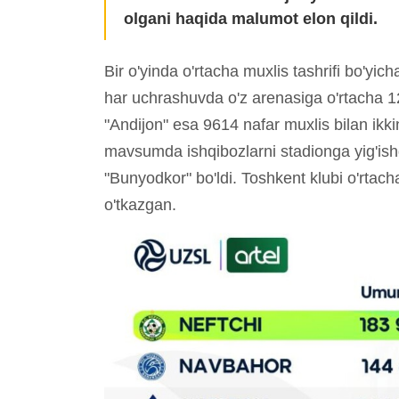
olgani haqida malumot elon qildi.
Bir o'yinda o'rtacha muxlis tashrifi bo'yic
har uchrashuvda o'z arenasiga o'rtacha 1
"Andijon" esa 9614 nafar muxlis bilan ikkin
mavsumda ishqibozlarni stadionga yig'is
"Bunyodkor" bo'ldi. Toshkent klubi o'rtach
o'tkazgan.