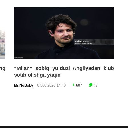
ng
"Milan" sobiq yulduzi Angliyadan klub
sotib olishga yaqin
Mr.NoBoDy
07.08.2026 14:48
607
47