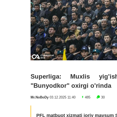
Superliga: Muxlis yig'is
"Bunyodkor" oxirgi o'rinda
Mr.NoBoDy
03.12.2025 11:40
485
30
PFL matbuot xizmati joriy mavsum S