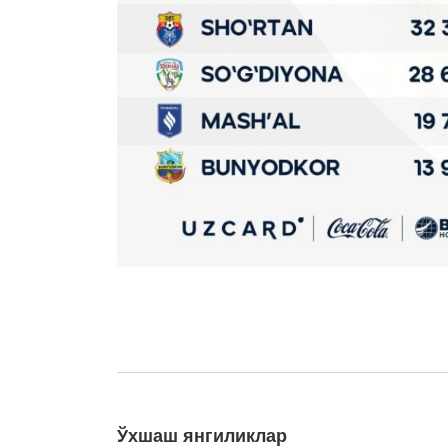
Ўхшаш янгиликлар