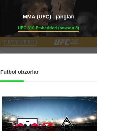
ММА (UFC) - janglari
UFC 310 Embedded (эпизод 5)
Futbol obzorlar