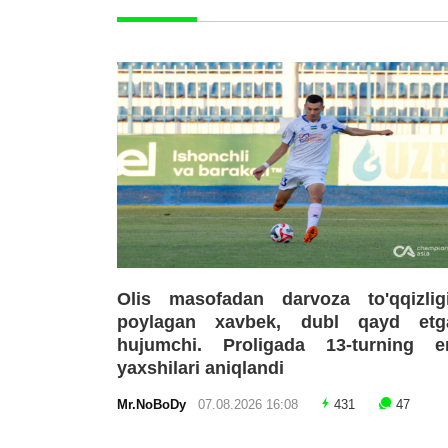
Olis masofadan darvoza to'qqizligi
poylagan xavbek, dubl qayd etg
hujumchi. Proligada 13-turning e
yaxshilari aniqlandi
Mr.NoBoDy
07.08.2026 16:08
431
47