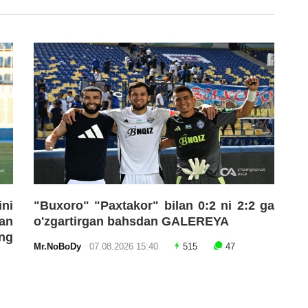
ni
"Buxoro" "Paxtakor" bilan 0:2 ni 2:2 ga
an
o'zgartirgan bahsdan GALEREYA
ng
Mr.NoBoDy
07.08.2026 15:40
515
47