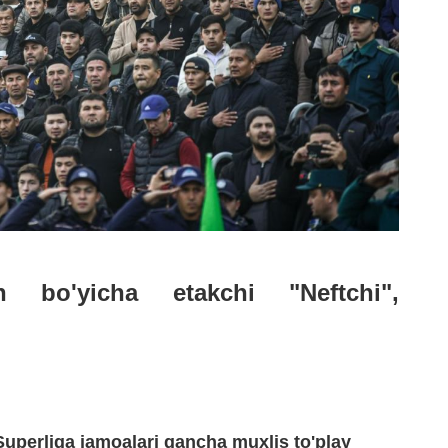
h bo'yicha etakchi "Neftchi",
uperliga jamoalari qancha muxlis to'play