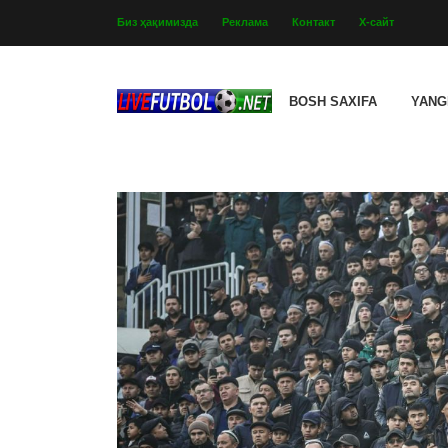
Биз ҳақимизда
Реклама
Контакт
Х-сайт
BOSH SAXIFA
YANG