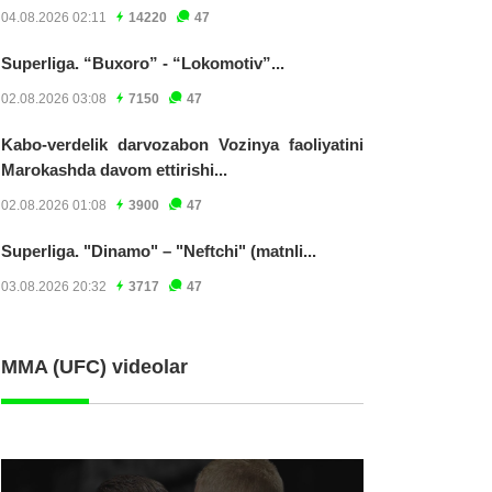
04.08.2026 02:11
14220
47
Superliga. “Buxoro” - “Lokomotiv”...
02.08.2026 03:08
7150
47
Kabo-verdelik darvozabon Vozinya faoliyatini
Marokashda davom ettirishi...
02.08.2026 01:08
3900
47
Superliga. "Dinamo" – "Neftchi" (matnli...
03.08.2026 20:32
3717
47
MMA (UFC) videolar