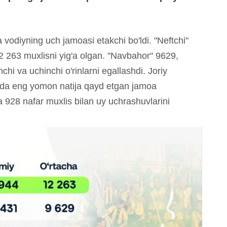
ha vodiyning uch jamoasi etakchi bo'ldi. "Neftchi"
2 263 muxlisni yig'a olgan. "Navbahor" 9629,
chi va uchinchi o'rinlarni egallashdi. Joriy
hda eng yomon natija qayd etgan jamoa
a 928 nafar muxlis bilan uy uchrashuvlarini