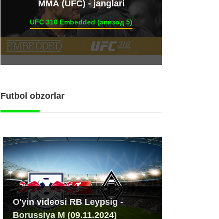
ММА (UFC) - janglari
UFC 310 Embedded (эпизод 5)
Futbol obzorlar
O'yin videosi RB Leypsig -
Borussiya M (09.11.2024)