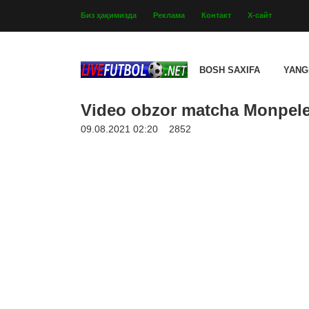
Биз ҳақимизда
Реклама
Контакт
Х-сайт
BOSH SAXIFA
YANG
Video obzor matcha Monpele 
09.08.2021 02:20
2852