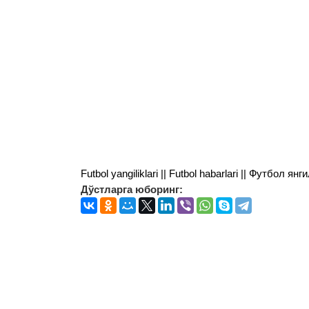
Futbol yangiliklari || Futbol habarlari || Футбол 
Дўстларга юборинг: