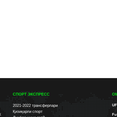
СПОРТ ЭКСПРЕСС
О
UF
2021-2022 трансферлари
Қизиқарли спорт
к
Fu