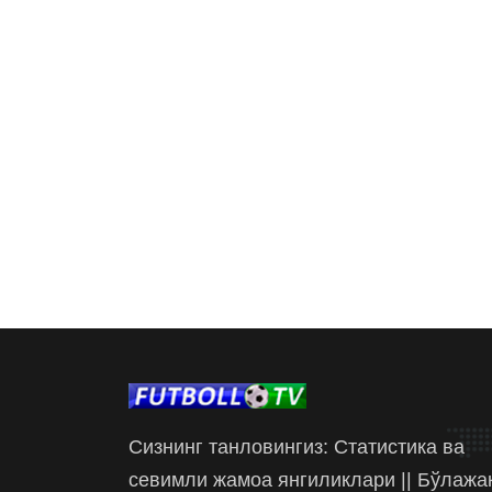
Сизнинг танловингиз: Статистика ва
севимли жамоа янгиликлари || Бўлажа