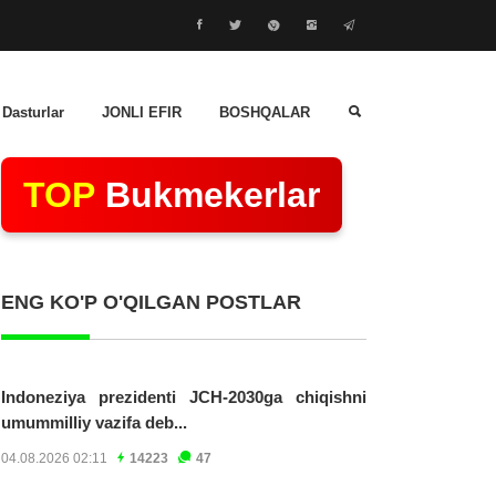
 Dasturlar
JONLI EFIR
BOSHQALAR
TOP
Bukmekerlar
ENG KO'P O'QILGAN POSTLAR
Indoneziya prezidenti JCH-2030ga chiqishni
umummilliy vazifa deb...
04.08.2026 02:11
14223
47