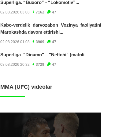
Superliga. “Buxoro” - “Lokomotiv”...
02.08.2026 03:08
7162
47
Kabo-verdelik darvozabon Vozinya faoliyatini
Marokashda davom ettirishi...
02.08.2026 01:08
3909
47
Superliga. "Dinamo" – "Neftchi" (matnli...
03.08.2026 20:32
3729
47
MMA (UFC) videolar