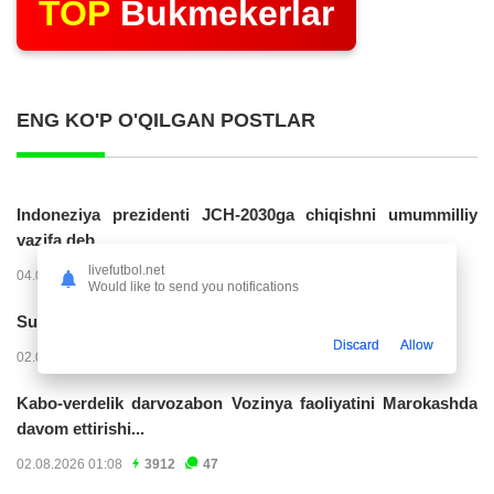
TOP
Bukmekerlar
ENG KO'P O'QILGAN POSTLAR
Indoneziya prezidenti JCH-2030ga chiqishni umummilliy
vazifa deb...
livefutbol.net
04.08.2026 02:11
14229
47
Would like to send you notifications
Superliga. “Buxoro” - “Lokomotiv”...
Discard
Allow
02.08.2026 03:08
7165
47
Kabo-verdelik darvozabon Vozinya faoliyatini Marokashda
davom ettirishi...
02.08.2026 01:08
3912
47