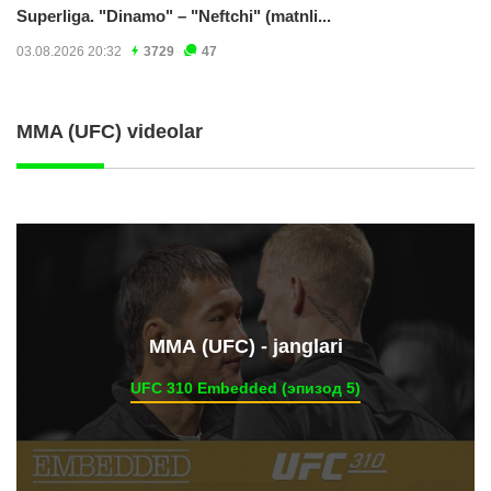
Superliga. "Dinamo" – "Neftchi" (matnli...
03.08.2026 20:32
3729
47
MMA (UFC) videolar
ММА (UFC) - janglari
UFC 310 Embedded (эпизод 5)