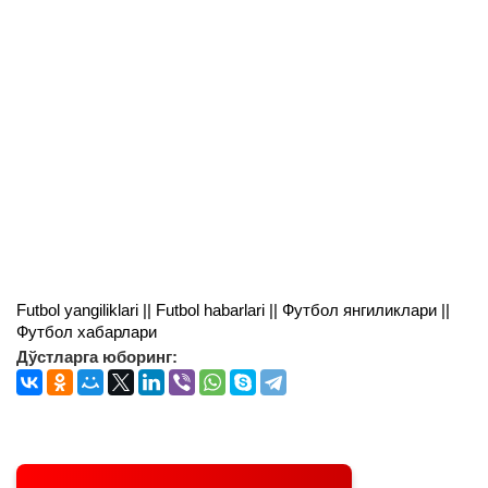
Futbol yangiliklari || Futbol habarlari || Футбол янгиликлари ||
Футбол хабарлари
Дўстларга юборинг: