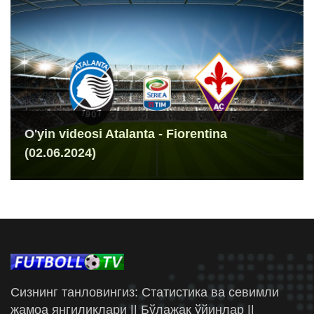
O'yin videosi Atalanta - Fiorentina
(02.06.2024)
Сизнинг танловингиз: Статистика ва севимли
жамоа янгиликлари || Бўлажак ўйинлар ||