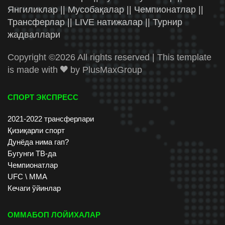
Янгиликлар || Мусобақалар || Чемпионатлар ||
Трансферлар || LIVE натижалар || Турнир
жадваллари
Copyright ©
2026 All rights reserved | This template
is made with
by
PlusMaxGroup
СПОРТ ЭКСПРЕСС
2021-2022 трансферлари
Қизиқарли спорт
Дунёда нима гап?
Бугунги ТВ-да
Чемпионатлар
UFC \ ММА
Кечаги ўйинлар
ОММАБОП ЛОЙИХАЛАР