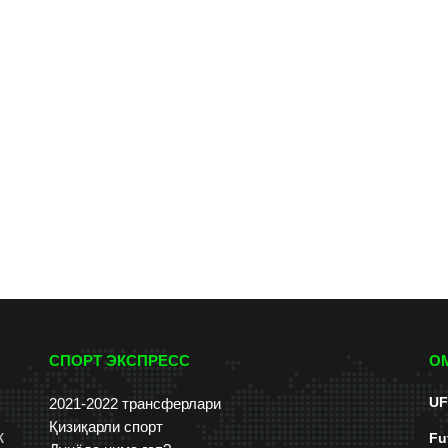
СПОРТ ЭКСПРЕСС
О
UF
2021-2022 трансферлари
Қизиқарли спорт
к
Fu