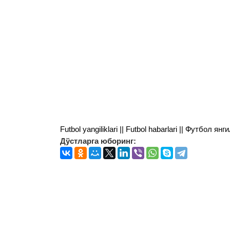
Futbol yangiliklari || Futbol habarlari || Футбол 
Дўстларга юборинг: