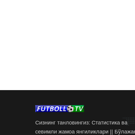
Сизнинг танловингиз: Статистика ва
севимли жамоа янгиликлари || Бўлажа