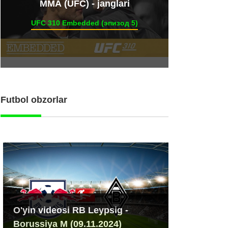
ММА (UFC) - janglari
UFC 310 Embedded (эпизод 5)
Futbol obzorlar
O'yin videosi RB Leypsig -
Borussiya M (09.11.2024)