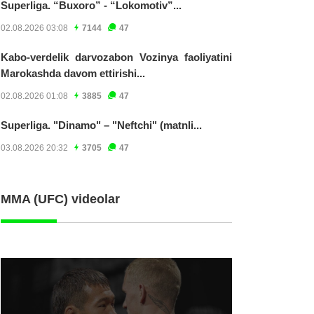
Superliga. “Buxoro” - “Lokomotiv”...
02.08.2026 03:08
7144
47
Kabo-verdelik darvozabon Vozinya faoliyatini
Marokashda davom ettirishi...
02.08.2026 01:08
3885
47
Superliga. "Dinamo" – "Neftchi" (matnli...
03.08.2026 20:32
3705
47
MMA (UFC) videolar