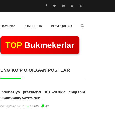
 Dasturlar
JONLI EFIR
BOSHQALAR
TOP
Bukmekerlar
ENG KO'P O'QILGAN POSTLAR
Indoneziya prezidenti JCH-2030ga chiqishni
umummilliy vazifa deb...
04.08.2026 02:11
14205
47