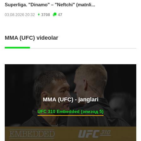
Superliga. "Dinamo" – "Neftchi" (matnli...
03.08.2026 20:32
3708
47
MMA (UFC) videolar
ММА (UFC) - janglari
UFC 310 Embedded (эпизод 5)