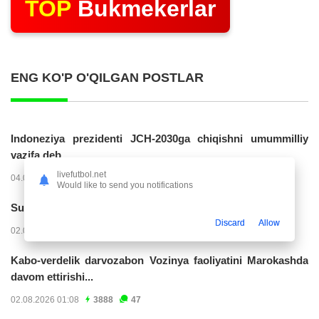
TOP
Bukmekerlar
ENG KO'P O'QILGAN POSTLAR
Indoneziya prezidenti JCH-2030ga chiqishni umummilliy
vazifa deb...
livefutbol.net
04.08.2026 02:11
14208
47
Would like to send you notifications
Superliga. “Buxoro” - “Lokomotiv”...
Discard
Allow
02.08.2026 03:08
7144
47
Kabo-verdelik darvozabon Vozinya faoliyatini Marokashda
davom ettirishi...
02.08.2026 01:08
3888
47