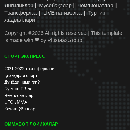
Янгиликлар || Мусобақалар || Чемпионатлар ||
Трансферлар || LIVE натижалар || Турнир
жадваллари
Copyright ©
2026 All rights reserved | This template
is made with
by
PlusMaxGroup
СПОРТ ЭКСПРЕСС
2021-2022 трансферлари
Қизиқарли спорт
Дунёда нима гап?
Бугунги ТВ-да
Чемпионатлар
UFC \ ММА
Кечаги ўйинлар
ОММАБОП ЛОЙИХАЛАР