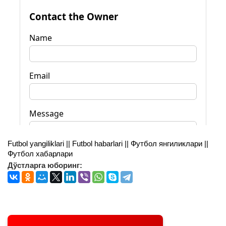
Futbol yangiliklari || Futbol habarlari || Футбол янгиликлари ||
Футбол хабарлари
Дўстларга юборинг: