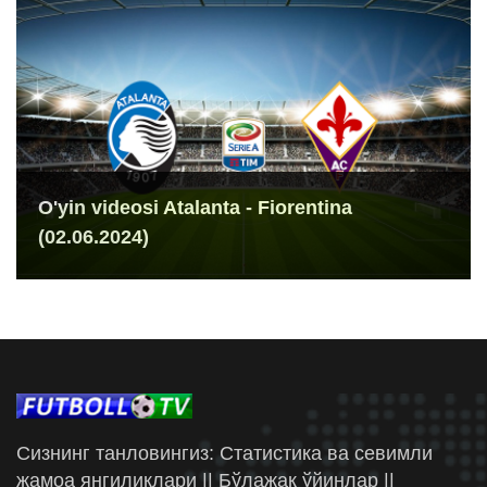
O'yin videosi Atalanta - Fiorentina
(02.06.2024)
Сизнинг танловингиз: Статистика ва севимли
жамоа янгиликлари || Бўлажак ўйинлар ||