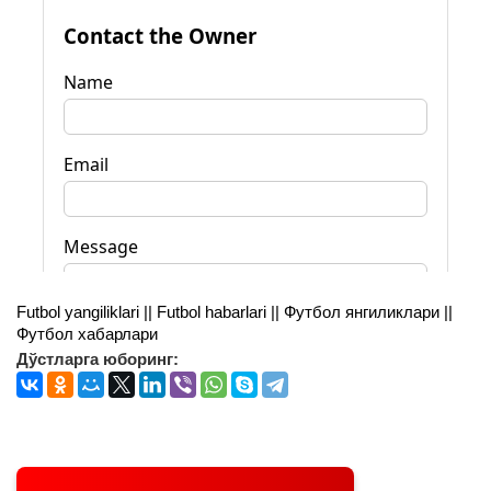
Futbol yangiliklari || Futbol habarlari || Футбол янгиликлари ||
Футбол хабарлари
Дўстларга юборинг: