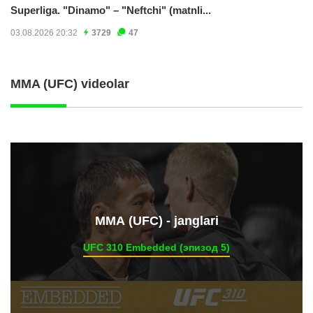
Superliga. "Dinamo" – "Neftchi" (matnli...
03.08.2026 20:32
3729
47
MMA (UFC) videolar
ММА (UFC) - janglari
UFC 310 Embedded (эпизод 5)