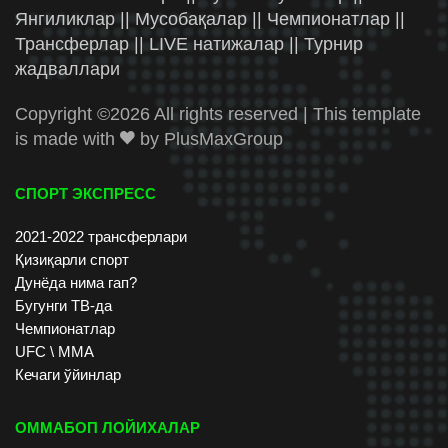
Янгиликлар || Мусобақалар || Чемпионатлар ||
Трансферлар || LIVE натижалар || Турнир
жадваллари
Copyright ©
2026 All rights reserved | This template
is made with
by
PlusMaxGroup
СПОРТ ЭКСПРЕСС
2021-2022 трансферлари
Қизиқарли спорт
Дунёда нима гап?
Бугунги ТВ-да
Чемпионатлар
UFC \ ММА
Кечаги ўйинлар
ОММАБОП ЛОЙИХАЛАР