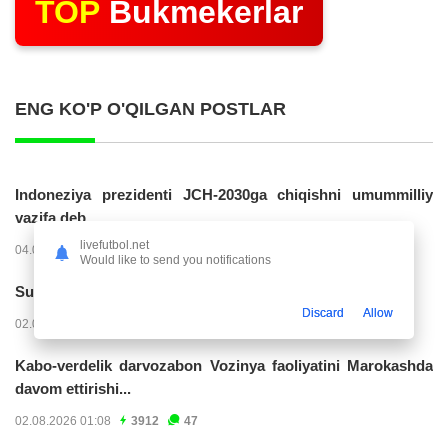
TOP
Bukmekerlar
ENG KO'P O'QILGAN POSTLAR
Indoneziya prezidenti JCH-2030ga chiqishni umummilliy
vazifa deb...
livefutbol.net
04.08.2026 02:11
14226
47
Would like to send you notifications
Superliga. “Buxoro” - “Lokomotiv”...
Discard
Allow
02.08.2026 03:08
7165
47
Kabo-verdelik darvozabon Vozinya faoliyatini Marokashda
davom ettirishi...
02.08.2026 01:08
3912
47