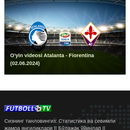
O'yin videosi Atalanta - Fiorentina
(02.06.2024)
Сизнинг танловингиз: Статистика ва севимли
жамоа янгиликлари || Бўлажак ўйинлар ||