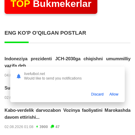
TOP
Bukmekerlar
ENG KO'P O'QILGAN POSTLAR
Indoneziya prezidenti JCH-2030ga chiqishni umummilliy
vazifa deb...
livefutbol.net
04.08.2026 02:11
14220
47
Would like to send you notifications
Superliga. “Buxoro” - “Lokomotiv”...
Discard
Allow
02.08.2026 03:08
7150
47
Kabo-verdelik darvozabon Vozinya faoliyatini Marokashda
davom ettirishi...
02.08.2026 01:08
3900
47