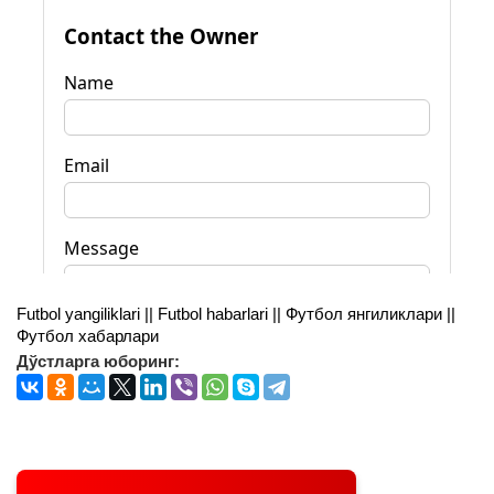
Futbol yangiliklari || Futbol habarlari || Футбол янгиликлари ||
Футбол хабарлари
Дўстларга юборинг: