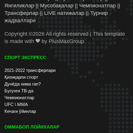
Янгиликлар || Мусобақалар || Чемпионатлар ||
Трансферлар || LIVE натижалар || Турнир
жадваллари
Copyright ©
2026 All rights reserved | This template
is made with
by
PlusMaxGroup
СПОРТ ЭКСПРЕСС
2021-2022 трансферлари
Қизиқарли спорт
Дунёда нима гап?
Бугунги ТВ-да
Чемпионатлар
UFC \ ММА
Кечаги ўйинлар
ОММАБОП ЛОЙИХАЛАР