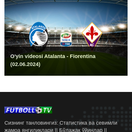
O'yin videosi Atalanta - Fiorentina
(02.06.2024)
Сизнинг танловингиз: Статистика ва севимли
жамоа янгиликлари || Бўлажак ўйинлар ||