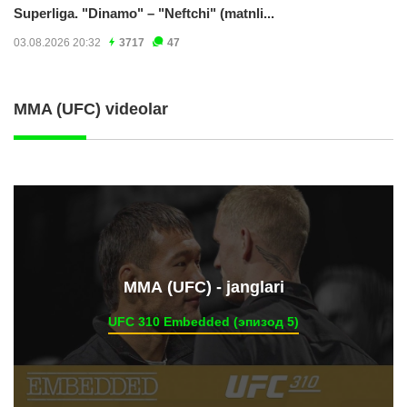
Superliga. "Dinamo" – "Neftchi" (matnli...
03.08.2026 20:32
3717
47
MMA (UFC) videolar
ММА (UFC) - janglari
UFC 310 Embedded (эпизод 5)