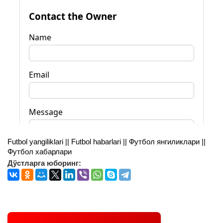
Futbol yangiliklari || Futbol habarlari || Футбол янгиликлари ||
Футбол хабарлари
Дўстларга юборинг: