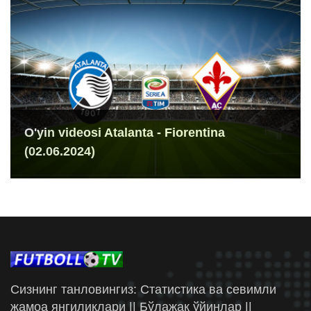
O'yin videosi Atalanta - Fiorentina
(02.06.2024)
Сизнинг танловингиз: Статистика ва севимли
жамоа янгиликлари || Бўлажак ўйинлар ||