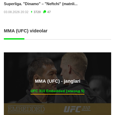
Superliga. "Dinamo" – "Neftchi" (matnli...
03.08.2026 20:32
3720
47
MMA (UFC) videolar
ММА (UFC) - janglari
UFC 310 Embedded (эпизод 5)