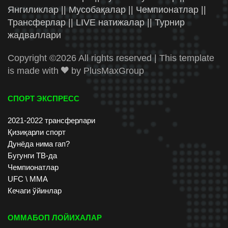
Янгиликлар || Мусобақалар || Чемпионатлар ||
Трансферлар || LIVE натижалар || Турнир
жадваллари
Copyright ©
2026 All rights reserved | This template
is made with
by
PlusMaxGroup
СПОРТ ЭКСПРЕСС
2021-2022 трансферлари
Қизиқарли спорт
Дунёда нима гап?
Бугунги ТВ-да
Чемпионатлар
UFC \ ММА
Кечаги ўйинлар
ОММАБОП ЛОЙИХАЛАР