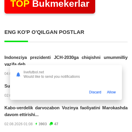
TOP
Bukmekerlar
ENG KO'P O'QILGAN POSTLAR
Indoneziya prezidenti JCH-2030ga chiqishni umummilliy
vazifa deb...
livefutbol.net
04.08.2026 02:11
14223
47
Would like to send you notifications
Superliga. “Buxoro” - “Lokomotiv”...
Discard
Allow
02.08.2026 03:08
7162
47
Kabo-verdelik darvozabon Vozinya faoliyatini Marokashda
davom ettirishi...
02.08.2026 01:08
3903
47