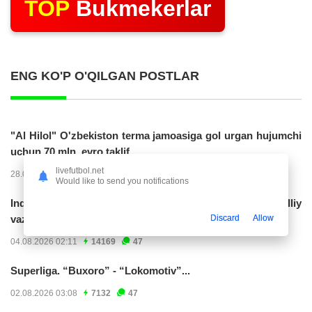
TOP
Bukmekerlar
ENG KO'P O'QILGAN POSTLAR
"Al Hilol" O'zbekiston terma jamoasiga gol urgan hujumchi
uchun 70 mln. evro taklif...
livefutbol.net
28.07.2026 01:56
17309
47
Would like to send you notifications
Indoneziya prezidenti JCH-2030ga chiqishni umummilliy
Discard
Allow
vazifa deb...
04.08.2026 02:11
14169
47
Superliga. “Buxoro” - “Lokomotiv”...
02.08.2026 03:08
7132
47