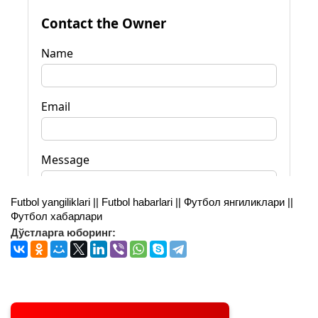
Futbol yangiliklari || Futbol habarlari || Футбол янгиликлари ||
Футбол хабарлари
Дўстларга юборинг: