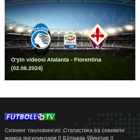
O'yin videosi Atalanta - Fiorentina
(02.06.2024)
Сизнинг танловингиз: Статистика ва севимли
жамоа янгиликлари || Бўлажак ўйинлар ||