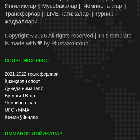
Янгиликлар || Мусобақалар || Чемпионатлар ||
Трансферлар || LIVE натижалар || Турнир
жадваллари
Copyright ©
2026 All rights reserved | This template
is made with
by
PlusMaxGroup
СПОРТ ЭКСПРЕСС
2021-2022 трансферлари
Қизиқарли спорт
Дунёда нима гап?
Бугунги ТВ-да
Чемпионатлар
UFC \ ММА
Кечаги ўйинлар
ОММАБОП ЛОЙИХАЛАР