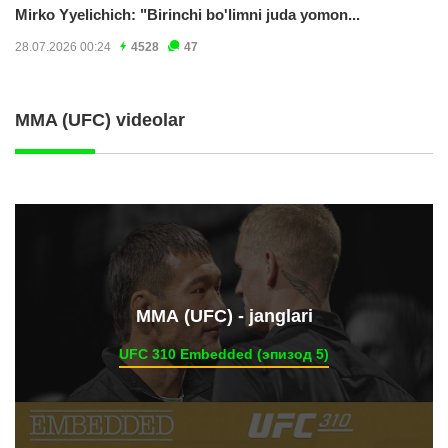
Mirko Yyelichich: "Birinchi bo'limni juda yomon...
28.07.2026 00:24
4528
47
MMA (UFC) videolar
ММА (UFC) - janglari
UFC 310 Embedded (эпизод 5)