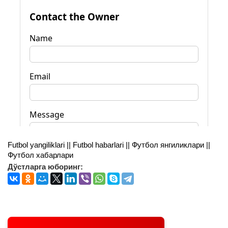
Futbol yangiliklari || Futbol habarlari || Футбол янгиликлари ||
Футбол хабарлари
Дўстларга юборинг: