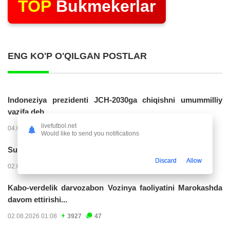
TOP
Bukmekerlar
ENG KO'P O'QILGAN POSTLAR
Indoneziya prezidenti JCH-2030ga chiqishni umummilliy
vazifa deb...
livefutbol.net
04.08.2026 02:11
14256
47
Would like to send you notifications
Superliga. “Buxoro” - “Lokomotiv”...
Discard
Allow
02.08.2026 03:08
7180
47
Kabo-verdelik darvozabon Vozinya faoliyatini Marokashda
davom ettirishi...
02.08.2026 01:08
3927
47