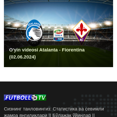
O'yin videosi Atalanta - Fiorentina
(02.06.2024)
Сизнинг танловингиз: Статистика ва севимли
жамоа янгиликлари || Бўлажак ўйинлар ||