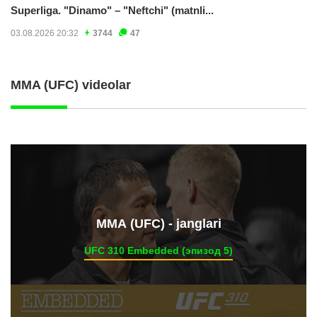
Superliga. "Dinamo" – "Neftchi" (matnli...
03.08.2026 20:32
3744
47
MMA (UFC) videolar
ММА (UFC) - janglari
UFC 310 Embedded (эпизод 5)