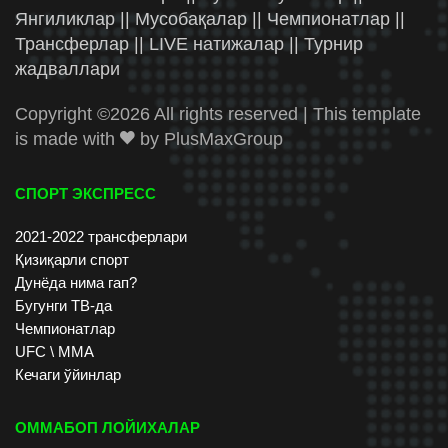
Янгиликлар || Мусобақалар || Чемпионатлар ||
Трансферлар || LIVE натижалар || Турнир
жадваллари
Copyright ©
2026 All rights reserved | This template
is made with
by
PlusMaxGroup
СПОРТ ЭКСПРЕСС
2021-2022 трансферлари
Қизиқарли спорт
Дунёда нима гап?
Бугунги ТВ-да
Чемпионатлар
UFC \ ММА
Кечаги ўйинлар
ОММАБОП ЛОЙИХАЛАР