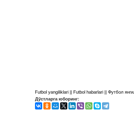
Futbol yangiliklari || Futbol habarlari || Футбол 
Дўстларга юборинг: