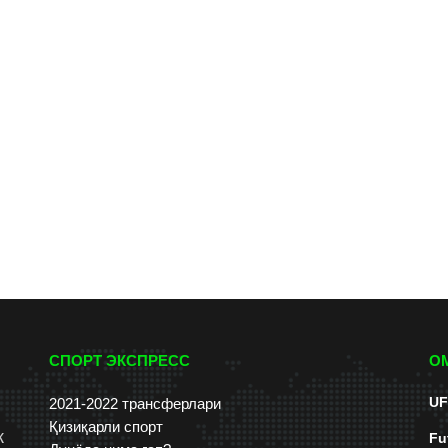
СПОРТ ЭКСПРЕСС
О
UF
2021-2022 трансферлари
Қизиқарли спорт
к
Fu