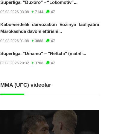
Superliga. “Buxoro” - “Lokomotiv”...
02.08.2026 03:08
7144
47
Kabo-verdelik darvozabon Vozinya faoliyatini
Marokashda davom ettirishi...
02.08.2026 01:08
3888
47
Superliga. "Dinamo" – "Neftchi" (matnli...
03.08.2026 20:32
3708
47
MMA (UFC) videolar