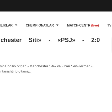
ILIKLAR
CHEMPIONATLAR
MATCH-CENTR
(live)
TV
nchester Siti» - «PSJ» - 2:0
rasida bo‘lib o‘tgan «Manchester Siti» va «Pari Sen-Jermen»
 tanishtirib o‘tamiz.