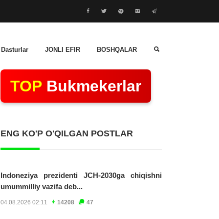
 Dasturlar
JONLI EFIR
BOSHQALAR
TOP
Bukmekerlar
ENG KO'P O'QILGAN POSTLAR
Indoneziya prezidenti JCH-2030ga chiqishni
umummilliy vazifa deb...
04.08.2026 02:11
14208
47