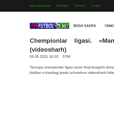
Биз ҳақимизда
Реклама
Контакт
Х-сайт
BOSH SAXIFA
YANG
Chempionlar ligasi. «Ma
(videosharh)
05.05.2021 10:20
3796
Yevropa chempionlar ligasi yarim final bosqichi doi
klublari o‘rtasidagi javob uchrashuvi videosharhi bilan