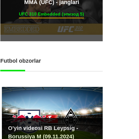
ММА (UFC) - janglari
UFC 310 Embedded (эпизод 5)
Futbol obzorlar
O'yin videosi RB Leypsig -
Borussiya M (09.11.2024)