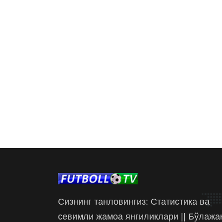
Сизнинг танловингиз: Статистика ва
севимли жамоа янгиликлари || Бўлажа