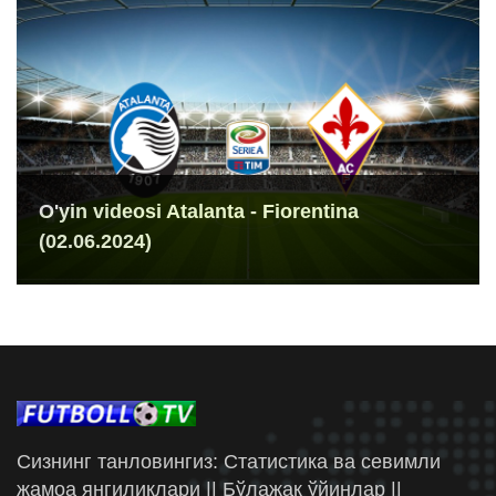
O'yin videosi Atalanta - Fiorentina
(02.06.2024)
Сизнинг танловингиз: Статистика ва севимли
жамоа янгиликлари || Бўлажак ўйинлар ||