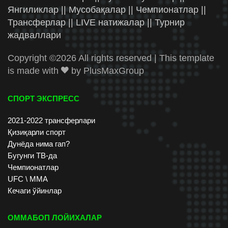
Янгиликлар || Мусобақалар || Чемпионатлар ||
Трансферлар || LIVE натижалар || Турнир
жадваллари
Copyright ©
2026 All rights reserved | This template
is made with
by
PlusMaxGroup
СПОРТ ЭКСПРЕСС
2021-2022 трансферлари
Қизиқарли спорт
Дунёда нима гап?
Бугунги ТВ-да
Чемпионатлар
UFC \ ММА
Кечаги ўйинлар
ОММАБОП ЛОЙИХАЛАР