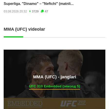
Superliga. "Dinamo" – "Neftchi" (matnli...
03.08.2026 20:32
3729
47
MMA (UFC) videolar
ММА (UFC) - janglari
UFC 310 Embedded (эпизод 5)