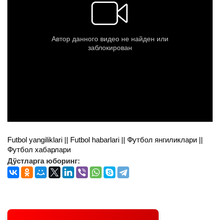
Futbol yangiliklari || Futbol habarlari || Футбол янгиликлари ||
Футбол хабарлари
Дўстларга юборинг: